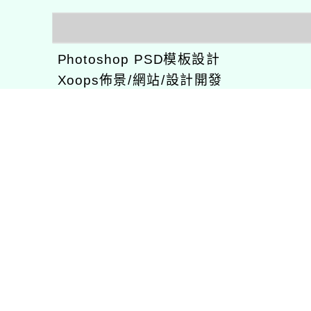
Photoshop PSD模板設計
Xoops佈景/網站/設計開發
Xoops模組功能開發
CentOS環境設置，xampp伺服器建置
專長程式：php , JavaScrupt , JQuer
1、求知若飢 虛懷若愚
2、任何被視為感情的枷鎖，都試著不因
3、自強不息
徐嘉裕(Neil Hsu)的工作心得網誌!