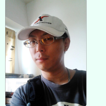
方
區
塊
各