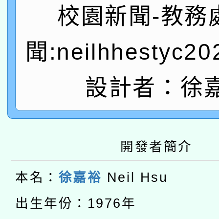
A3數位素養講師名單
礎課程
校園新聞-教務
「數位內容與教學軟體線
聞:neilhhestyc2
有關大陸委員會函釋公
pilot」
轉知經濟部水利署委託
設計者：徐
薪期間赴陸應申請許可
115年8月22日(星期六)
業技術研究院辦理「11
2026年桃園地景藝術
桃園市孔廟祈福系列活
用水績優單位及節水達
開發者簡介
本校115學年度第2次
開 智慧啟航」
動」
本名：
徐嘉裕
Neil Hsu
適應運動共學行動站研
招甄選結果公告(無人
本館辦理115年度閱讀
出生年份：1976年
招)