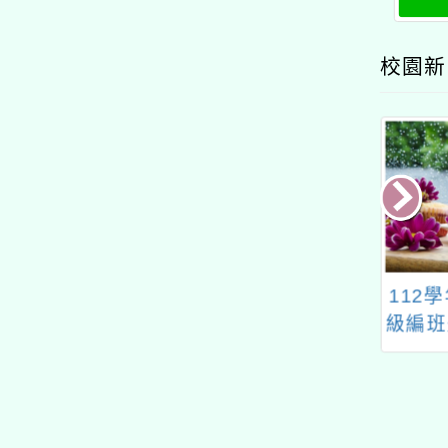
的N次方素養工作坊新北
與實
坊
場」計畫
校園新
市114年度生成
112學年一、三、五年
桃園市
融入課程計畫之深
級編班暨導師編配結果
育區
化研習」
生活與
機電