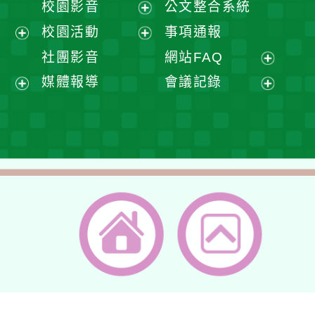
校園影音
公文整合系統
選
開
展
校園活動
事項通報
單
選
開
展
展
社團影音
網站FAQ
單
選
開
開
展
媒體報導
會議記錄
單
選
選
開
展
展
單
單
選
開
開
單
選
選
單
單
返回首頁
返回頂端