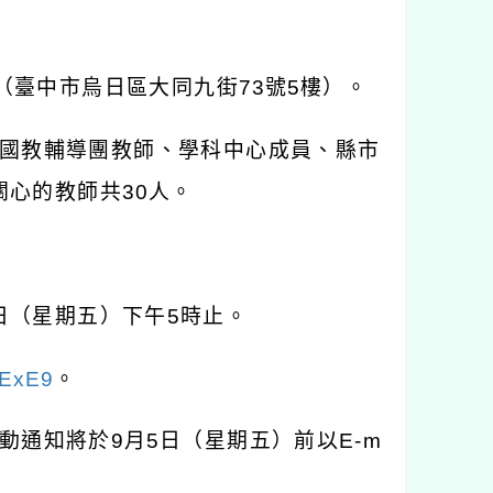
（臺中市烏日區大同九街
73
號
5
樓）。
國教輔導團教師、學科中心成員、縣市
關心的教師共
30
人。
日（星期五）下午
5
時止。
BExE9
。
動通知將於
9
月
5
日（星期五）前以
E-m