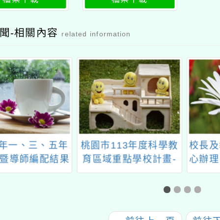
作教師培力工作
與實作教師培力工作
」第2階段公文
坊」第2階段研習簡章
聞-相關內容
related information
113年度科學教
校長及教師專業發展中
「全民
域重點學校計畫-
心辦理「專業回饋人才
「
應用科技(一)-
培訓實施計畫」
與資訊類-教師增
能研習