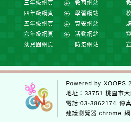
三年級網頁
教育網站
選
開
展
四年級網頁
學習網站
單
選
開
展
五年級網頁
資安網站
單
選
開
展
六年級網頁
活動網站
單
選
開
展
幼兒園網頁
防疫網站
單
選
開
單
選
單
Powered by
XOOPS
2
地址：
33751 桃園市
電話:03-3862174
傳真
建議瀏覽器 chrome
網
網站設計：
Neil網站設計