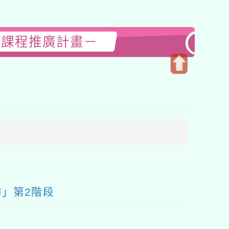
暨課程推廣計畫－
開
啟
上
方
區
塊
」第2階段