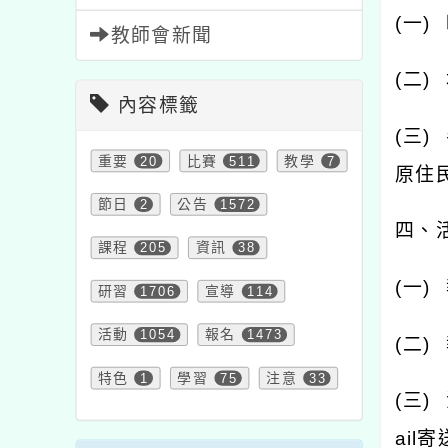
(
一
)
教師會新聞
(
二
)
內容標籤
(
三
)
重要
20
比賽
511
教學
7
原住
節日
2
公告
1572
四、
課程
205
資訊
38
(
一
)
研習
1706
宣導
114
活動
1054
報名
1473
(
二
)
特色
1
學習
75
注意
33
(
三
)
ail
寄