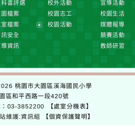
教科書評選
校外活動
宣導活動
選
開
校園檔案
校園志工
校園生活
單
選
處室檔案
校園活動
媒體報導
單
展
資訊安全
競賽活動
開
宣導資訊
教師研習
選
單
026
桃園市大園區溪海國民小學
大園區和平西路一段420號
：03-3852200
【處室分機表】
站維護:資訊組
【個資保護聲明】