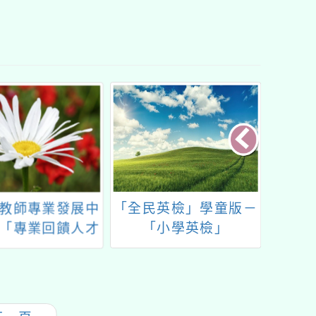
英檢」學童版－
113年本市所屬學校弱
202
小學英檢」
點掃描結果暨教育訓練