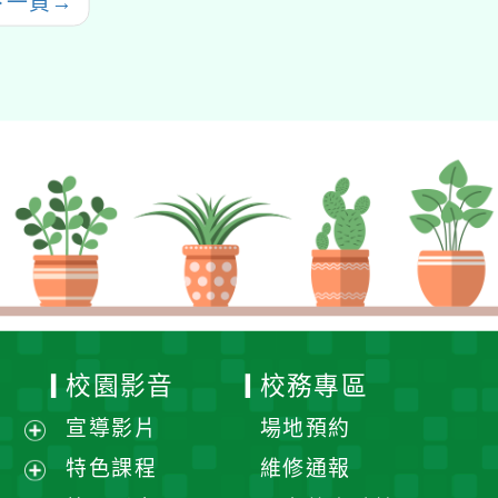
下一頁
→
校園影音
校務專區
宣導影片
場地預約
展
特色課程
維修通報
開
展