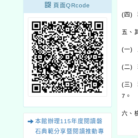
頁面QRcode
(
四
)
五、
(
一
)
(
二
)
(
三
)
7
。
六、
本館辦理115年度閱讀磐
石典範分享暨閱讀推動專