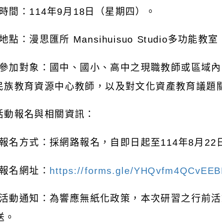
時間：
114
年
9
月
18
日（星期四）。
地點：漫思匯所
Mansihuisuo Studio
多功能教室
參加對象：國中、國小、高中之現職教師或區域內
民族教育資源中心教師，以及對文化資產教育議題
活動報名與相關資訊：
報名方式：採網路報名，自即日起至
114
年
8
月
22
報名網址：
https://forms.gle/YHQvfm4QCvEE
活動通知：為響應無紙化政策，本次研習之行前活
送。