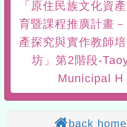
「原住民族文化資產
研究院辦理「115年表揚
115年8月22日(星期六)辦
育暨課程推廣計畫－
位及節水達人選拔活動」
市孔廟祈福系列活動—儒門
2026年桃園地景藝術節教
航」
「2026桃園藝術巡演」活
產探究與實作教師培
宜
適應運動共學行動站研習
坊」第2階段-Taoy
本館辦理115年度閱讀磐
Municipal H
讀推動專業研習
科技賦能─人工智慧(AI)
程
A3數位素養講師名單
「數位內容與教學軟體線上課程
back home
t」
有關大陸委員會函釋公務