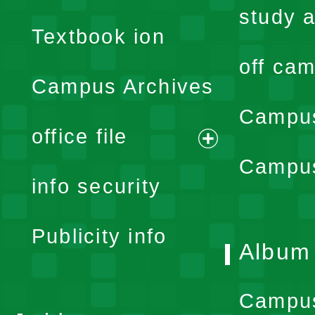
menu
study a
Textbook ion
off cam
Campus Archives
Campus
office file
expand
Campus
info security
menu
Publicity info
Album
Campu