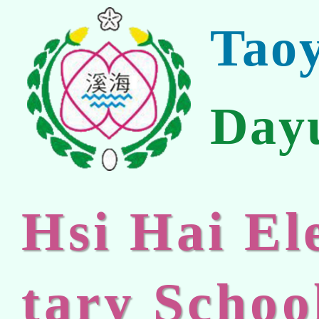
Tao
Day
Hsi Hai E
tary Schoo