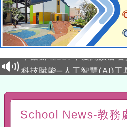
適應運動共學行動站研習
本館辦理115年度閱讀磐
讀推動專業研習
科技賦能─人工智慧(AI)
程
A3數位素養講師名單
「數位內容與教學軟體線上課程
t」
有關大陸委員會函釋公務
School News-教
赴陸應申請許可一案
轉知經濟部水利署委託財