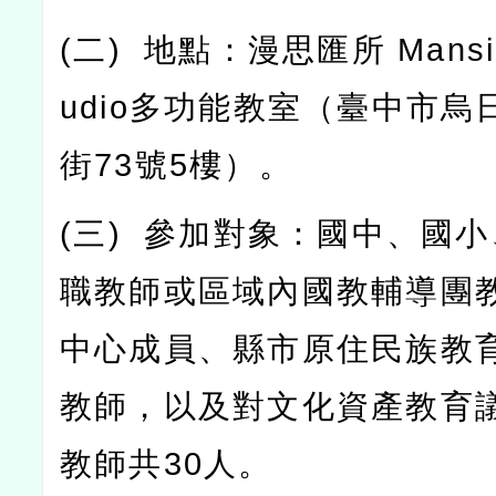
(
二
)
地點：漫思匯所
Mansi
udio
多功能教室（臺中市烏
街
73
號
5
樓）。
(
三
)
參加對象：國中、國小
職教師或區域內國教輔導團
中心成員、縣市原住民族教
教師，以及對文化資產教育
教師共
30
人。