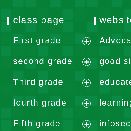
class page
websit
First grade
Advoca
expand
second grade
good si
menu
expand
Third grade
educat
menu
expand
fourth grade
learnin
menu
expand
Fifth grade
infose
menu