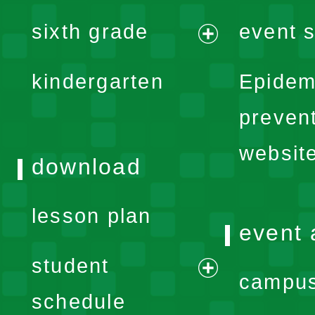
expand
sixth grade
event s
menu
expand
kindergarten
Epidem
menu
preven
websit
download
lesson plan
event 
student
campus
expand
schedule