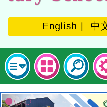
English
中