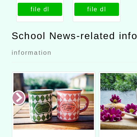
育暨課程推廣
育暨課程推廣
file dl
file dl
計畫－文化資
計畫－文化資
產探究與實作
產探究與實作
教師培力工作
教師培力工作
School News-related inf
坊」第2階段
坊」第2階段
information
公文
研習簡章