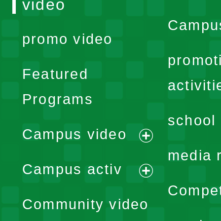
video
Campus
promo video
promot
Featured
activiti
Programs
school 
Campus video
expand
media 
Campus activ
menu
expand
Compet
Community video
menu