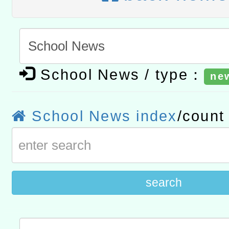
赴陸應申請許可一案
轉知經濟部水利署委託財
研究院辦理「115年表揚
115年8月22日(星期六)辦
位及節水達人選拔活動」
市孔廟祈福系列活動—儒門
2026年桃園地景藝術節教
School News / type：
ne
航」
「2026桃園藝術巡演」活
School News index
/coun
宜
search