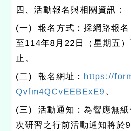
四、活動報名與相關資訊：
(
一
)
報名方式：採網路報名
至
114
年
8
月
22
日（星期五）
止。
(
二
)
報名網址：
https://fo
Qvfm4QCvEEBExE9
。
(
三
)
活動通知：為響應無紙
次研習之行前活動通知將於
9