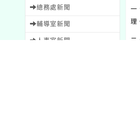
總務處新聞
一
理
輔導室新聞
二
人事室新聞
的
會計室新聞
存
幼兒園新聞
三
家長會新聞
(
教師會新聞
(
內容標籤