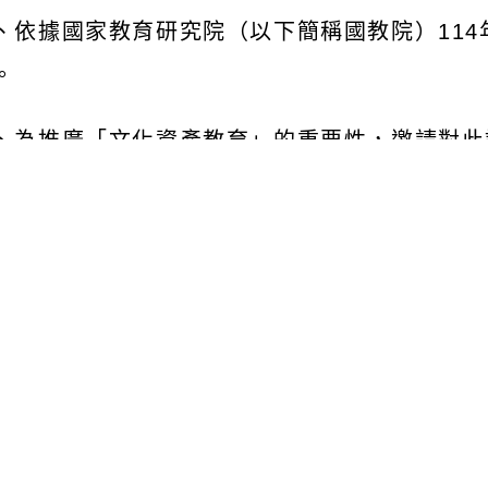
、依據國家教育研究院（以下簡稱國教院）
114
。
、為推廣「文化資產教育」的重要性，邀請對此
引導，讓教師能夠充分掌握如何將觀念融入到各
的敏感度，推廣後續的原住民族重要歷史事件的
、旨揭研習規劃如下：
一
)
時間：
114
年
9
月
18
日（星期四）。
二
)
地點：漫思匯所
Mansihuisuo Studio
多功