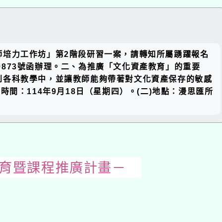
關閉區
師培力工作坊」第2階段研習一案，請轉知所屬踴躍報名
塊
00873號函辦理。二、為推廣「文化資產教育」的重要
到各科教學中，並讓教師能夠帶著對文化資產保存的敏感
間：114年9月18日（星期四）。(二)地點：漫思匯所
培育暨課程推廣計畫－
開
啟