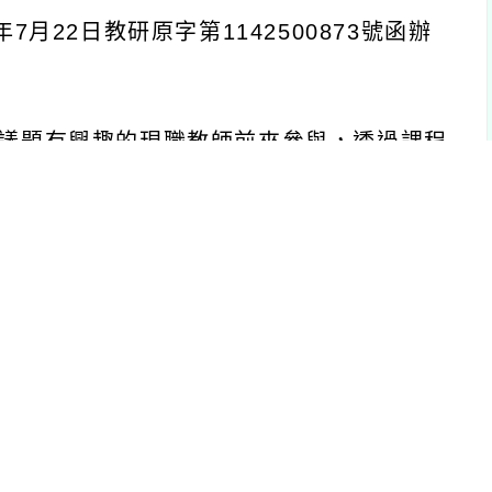
年
7
月
22
日教研原字第
1142500873
號函辦
議題有興趣的現職教師前來參與，透過課程
科教學中，並讓教師能夠帶著對文化資產保
相關走讀課程，爰辦理旨揭活動。
能教室（臺中市烏日區大同九街
73
號
5
樓）。