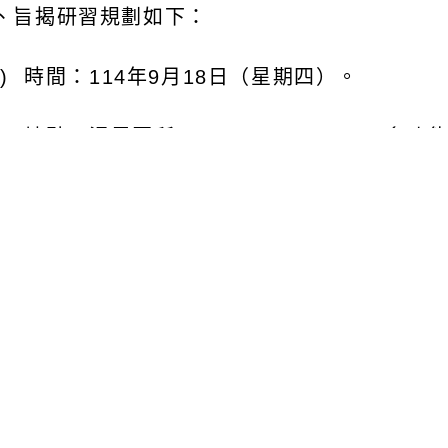
時間：
114
年
9
月
18
日（星期四）。
地點：漫思匯所
Mansihuisuo Studio
多功能教室
參加對象：國中、國小、高中之現職教師或區域內
民族教育資源中心教師，以及對文化資產教育議題
活動報名與相關資訊：
報名方式：採網路報名，自即日起至
114
年
8
月
22
報名網址：
https://forms.gle/YHQvfm4QCvEE
活動通知：為響應無紙化政策，本次研習之行前活
送。