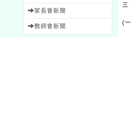
(
一
)
教師會新聞
(
二
)
內容標籤
(
三
)
課程
205
特色
1
原住
報名
1473
學習
75
四、
比賽
511
公告
1572
(
一
)
宣導
114
研習
1706
重要
20
教學
7
(
二
)
活動
1054
節日
2
(
三
)
資訊
38
注意
33
ail
寄