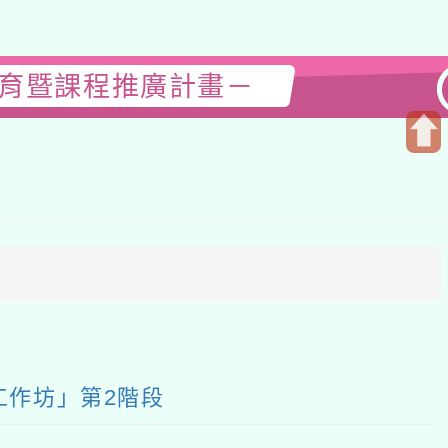
暨課程推廣計畫－
開
啟
上
方
區
塊
」第2階段