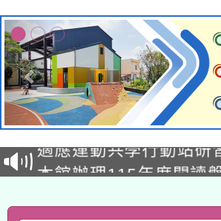
本校115學年度第2次
適應運動共學行動站研
招甄選結果公告(無人
本館辦理115年度閱讀
招)
科技賦能─人工智慧(AI
暨閱讀推動專業研習
A3數位素養講師名單
礎課程