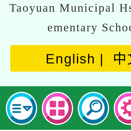
Taoyuan Municipal Hs
ementary Scho
English
中