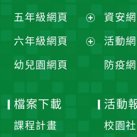
開
展
單
五年級網頁
資安網
選
開
展
單
六年級網頁
活動網
選
開
展
單
幼兒園網頁
防疫網
選
開
單
選
檔案下載
活動
單
課程計畫
校園社