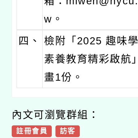
箱：miwen@nycu.e
w。
四、
檢附「2025 趣味
素養教育精彩啟航
畫1份。
內文可瀏覽群組：
註冊會員
訪客