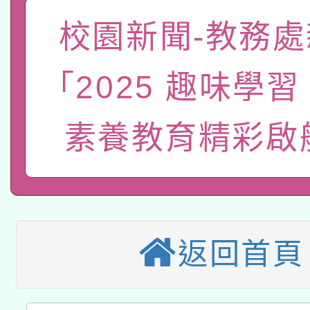
「數位內容與教學軟體線
校園新聞-教務處
有關大陸委員會函釋公
pilot」
「2025 趣味學
轉知經濟部水利署委託
薪期間赴陸應申請許可
115年8月22日(星期六)
素養教育精彩啟
業技術研究院辦理「11
2026年桃園地景藝術
桃園市孔廟祈福系列活
用水績優單位及節水達
本校115學年度第2次
開 智慧啟航」
動」
適應運動共學行動站研
招甄選結果公告(無人
返回首頁
本館辦理115年度閱讀
招)
科技賦能─人工智慧(AI
暨閱讀推動專業研習