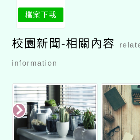
466_attach
檔案下載
1
校園新聞-相關內容
relat
information