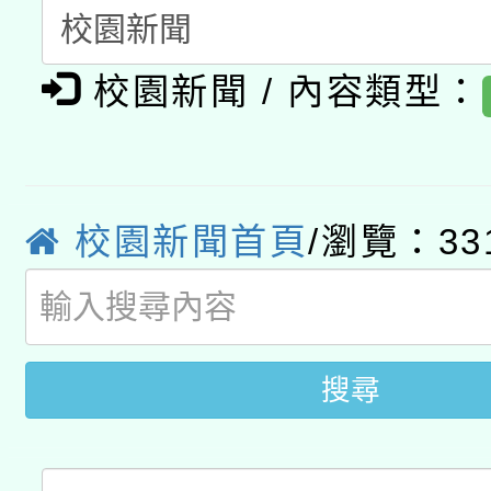
A3數位素養講師名單
礎課程
校園新聞 / 內容類型：
「數位內容與教學軟體線
有關大陸委員會函釋公
pilot」
轉知經濟部水利署委託
薪期間赴陸應申請許可
校園新聞首頁
/瀏覽：33
115年8月22日(星期六)
業技術研究院辦理「11
2026年桃園地景藝術
桃園市孔廟祈福系列活
用水績優單位及節水達
開 智慧啟航」
搜尋
動」