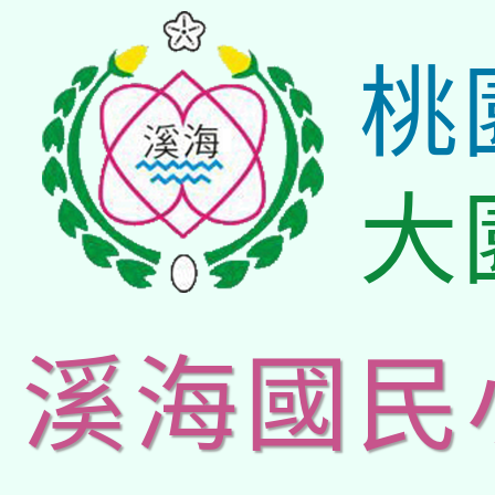
桃
大
溪海國民