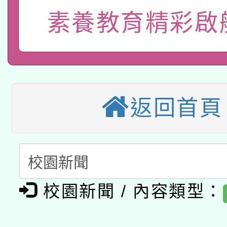
招)
案。
素養教育精彩啟
科技賦能─人工智慧(AI
暨閱讀推動專業研習
A3數位素養講師名單
礎課程
本校115學年度第1次
本校115學年度第2次
第3次招考甄選結果公告
返回首頁
有關原住民族委員會11
次招考甄選結果公告(尚
兒童少年暑期犯罪預防
公告之原住民族歲時祭
有關本府115年70歲
答一案
一案。
校園新聞 / 內容類型：
本校115學年度第2次
人員健康講座「吃得安
適應運動共學行動站研
招甄選結果公告(無人