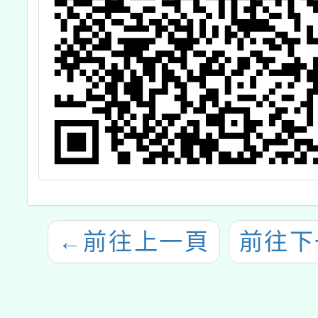
←
前往上一頁
前往下