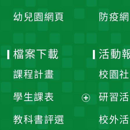
開
展
單
幼兒園網頁
防疫網
選
開
單
選
檔案下載
活動
單
課程計畫
校園社
學生課表
研習活
展
教科書評選
校外活
開