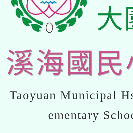
大
溪海國民
Taoyuan Municipal Hs
ementary Scho