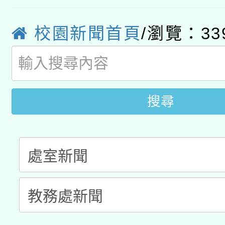
心」，鼓勵退休同仁踴
本館辦理115年度閱讀
招)
案。
校園新聞首頁
/瀏覽：33
科技賦能─人工智慧(AI
暨閱讀推動專業研習
A3數位素養講師名單
礎課程
搜尋