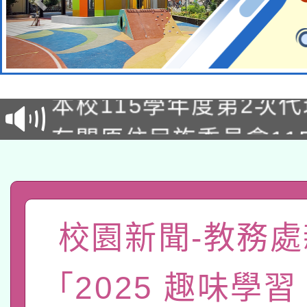
本校115學年度第1次
本校115學年度第2次
第3次招考甄選結果公告
有關原住民族委員會11
次招考甄選結果公告(尚
兒童少年暑期犯罪預防
公告之原住民族歲時祭
有關本府115年70歲
答一案
一案。
本校115學年度第2次
校園新聞-教務處
人員健康講座「吃得安
適應運動共學行動站研
招甄選結果公告(無人
心」，鼓勵退休同仁踴
「2025 趣味學
本館辦理115年度閱讀