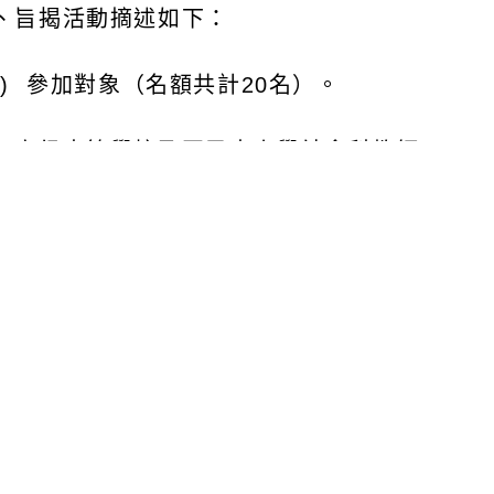
參加對象（名額共計
20
名）。
高級中等學校及國民中小學社會科教師。
中等教育學程社會科教育實習及師資培育學生。
其他領域科目高級中等學校及國中小教師及教育實
時間及地點
時間：
114
年
8
月
21
日（星期四）上午
11
時至
114
年
地點：臺南市東山區西拉雅族吉貝耍部落（臺南市
南市白河區關子嶺
56
號）。