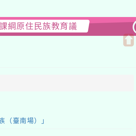
綱原住民族教育議
開
啟
上
方
區
塊
臺南場）」