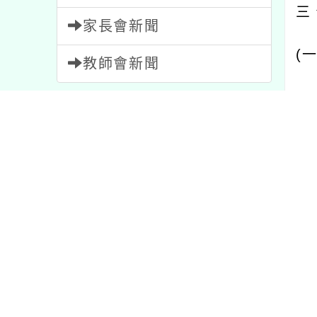
(
一
)
教師會新聞
１、
內容標籤
２、
宣導
114
學習
75
３、
公告
1572
活動
1054
(
二
)
資訊
38
特色
1
比賽
511
研習
1706
重要
20
１、
報名
1473
教學
7
節日
2
２、
課程
205
注意
33
（臺