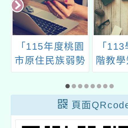
園
「113學年度進
114
勢
階教學知能學分
地區學
補
課程－族語命
教育學
題」及「113學
民小學
年度第2期族語
頁面QRcod
學習班」