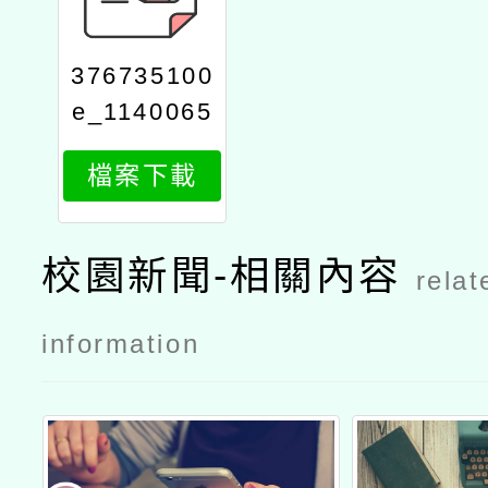
376735100
e_1140065
306_attach
檔案下載
1
校園新聞-相關內容
relat
information