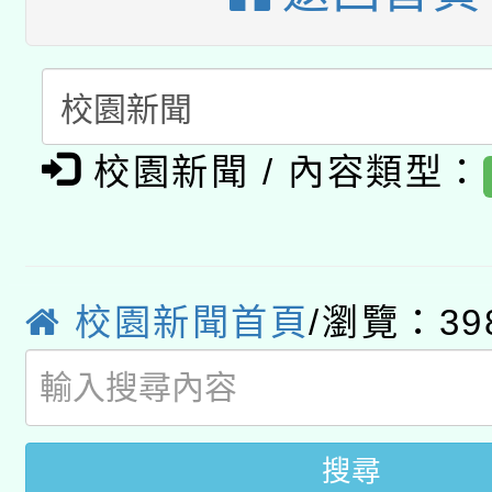
A3數位素養講師名單
礎課程
「數位內容與教學軟體線
有關大陸委員會函釋公
pilot」
校園新聞 / 內容類型：
轉知經濟部水利署委託
薪期間赴陸應申請許可
115年8月22日(星期六)
業技術研究院辦理「11
2026年桃園地景藝術
桃園市孔廟祈福系列活
用水績優單位及節水達
校園新聞首頁
/瀏覽：39
開 智慧啟航」
動」
搜尋