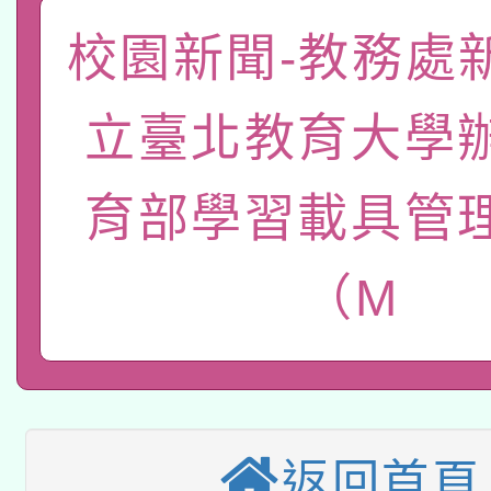
「數位內容與教學軟體線
校園新聞-教務處
有關大陸委員會函釋公
pilot」
立臺北教育大學
轉知經濟部水利署委託
薪期間赴陸應申請許可
115年8月22日(星期六)
業技術研究院辦理「11
育部學習載具管
2026年桃園地景藝術
桃園市孔廟祈福系列活
用水績優單位及節水達
（M
本校115學年度第2次
開 智慧啟航」
動」
適應運動共學行動站研
招甄選結果公告(無人
本館辦理115年度閱讀
招)
科技賦能─人工智慧(AI
暨閱讀推動專業研習
返回首頁