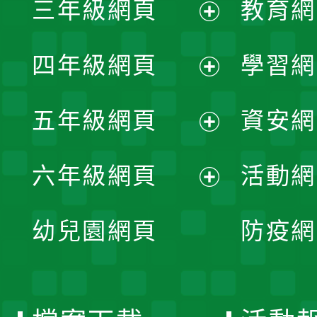
三年級網頁
教育網
選
開
展
單
四年級網頁
學習網
選
開
展
單
五年級網頁
資安網
選
開
展
單
六年級網頁
活動網
選
開
展
單
幼兒園網頁
防疫網
選
開
單
選