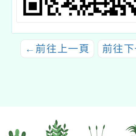
←
前往上一頁
前往下