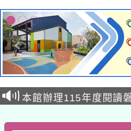
本校115學年度第2次
適應運動共學行動站研
招甄選結果公告(無人
本館辦理115年度閱讀
招)
科技賦能─人工智慧(AI
暨閱讀推動專業研習
A3數位素養講師名單
礎課程