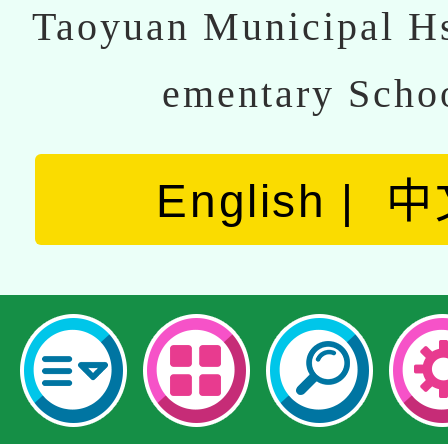
Taoyuan Municipal Hs
ementary Scho
English
中