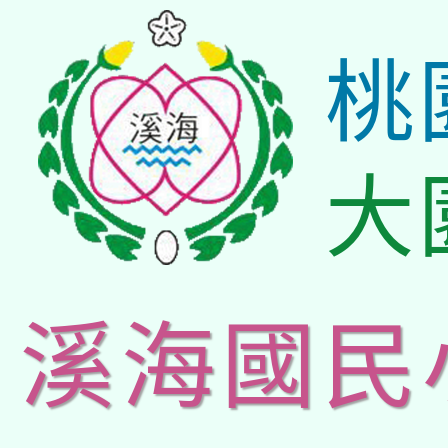
桃
大
溪海國民