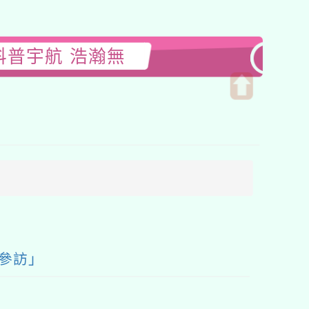
科普宇航 浩瀚無
開
啟
上
方
區
塊
參訪」