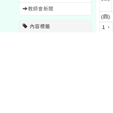
教師會新聞
(四)
內容標籤
１、
教學
7
學習
75
宣導
114
２、
節日
2
研習
1706
特色
1
課程
205
資訊
38
３、
(五)
比賽
511
注意
33
公告
1572
活動
1054
四、
重要
20
報名
1473