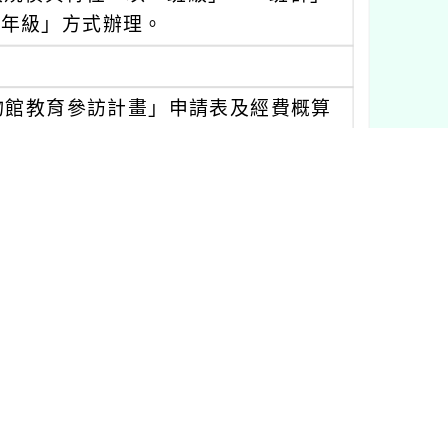
跨年級」方式辦理。
物館教育參訪計畫」申請表及經費概算
子檔(.pdf) Email至桃園市中壢
du.tw。
學 務處戴組長，連絡電話：03-490