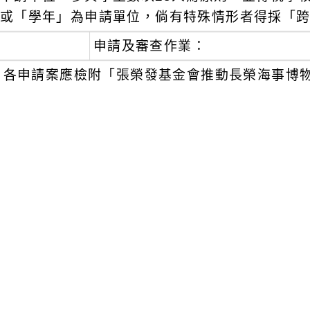
或「學年」為申請單位，倘有特殊情形者得採「
申請及審查作業：
各申請案應檢附「張榮發基金會推動長榮海事博
表（格式如附件）等申請文件1式。
請於申請時間內，備妥申請資料於校內核章後，掃描成電
區中平國小學務處電子信箱：ichitai@cpes.tyc.e
申請計畫審核後通知是否核定辦理。
若本計畫有相關問題，請聯繫桃園市中壢區中平國小
2025分機370。
檢附旨揭計畫及附件各1份。