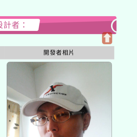
站設計者：
開
開發者相片
啟
上
方
區
塊
各