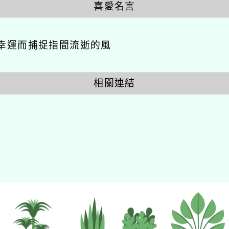
喜愛名言
幸運而捕捉指間流逝的風
相關連結