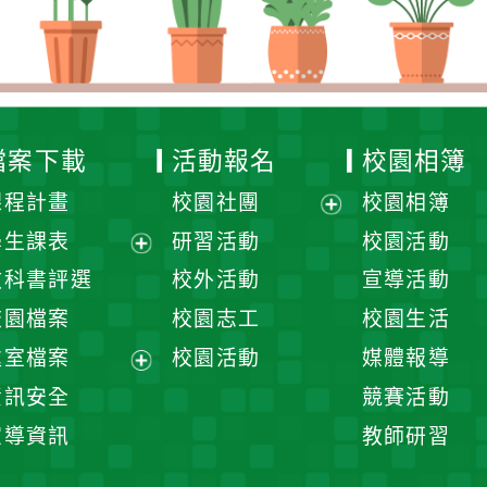
檔案下載
活動報名
校園相簿
課程計畫
校園社團
校園相簿
展
學生課表
研習活動
校園活動
開
展
教科書評選
校外活動
宣導活動
選
開
校園檔案
校園志工
校園生活
單
選
處室檔案
校園活動
媒體報導
單
展
資訊安全
競賽活動
開
宣導資訊
教師研習
選
單