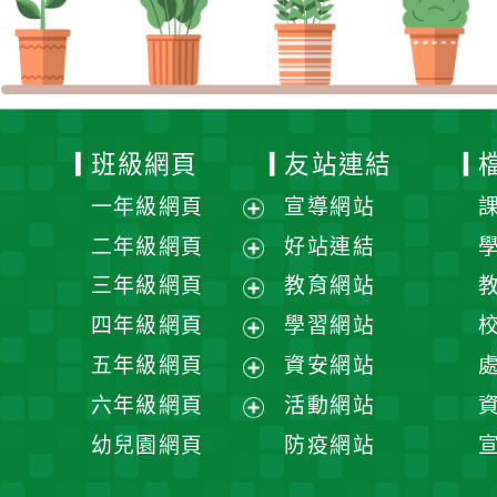
班級網頁
友站連結
一年級網頁
宣導網站
展
二年級網頁
好站連結
開
展
三年級網頁
教育網站
選
開
展
四年級網頁
學習網站
單
選
開
展
五年級網頁
資安網站
單
選
開
展
六年級網頁
活動網站
單
選
開
展
幼兒園網頁
防疫網站
單
選
開
單