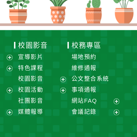
校園影音
校務專區
宣導影片
場地預約
展
特色課程
維修通報
開
展
校園影音
公文整合系統
選
開
展
校園活動
事項通報
單
選
開
展
展
社團影音
網站FAQ
單
選
開
開
展
媒體報導
會議記錄
單
選
選
開
展
展
單
單
選
開
開
單