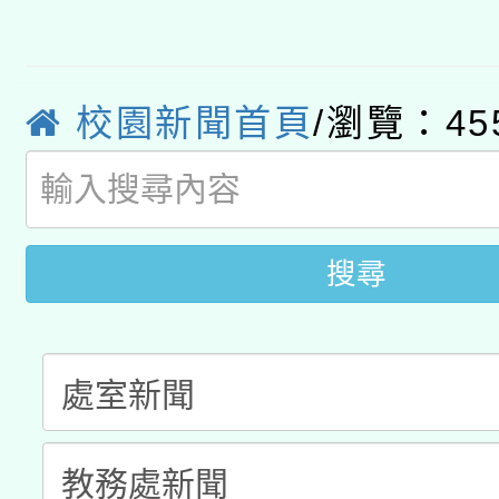
轉知經濟部水利署委託
薪期間赴陸應申請許可
115年8月22日(星期六)
業技術研究院辦理「11
2026年桃園地景藝術
桃園市孔廟祈福系列活
校園新聞首頁
/瀏覽：45
用水績優單位及節水達
開 智慧啟航」
動」
搜尋