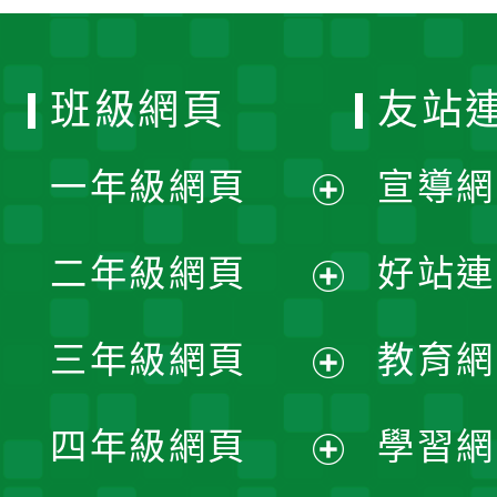
班級網頁
友站
一年級網頁
宣導網
展
二年級網頁
好站連
開
展
三年級網頁
教育網
選
開
展
單
四年級網頁
學習網
選
開
展