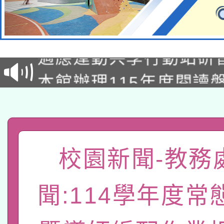
本校115學年度第2次
適應運動共學行動站研
招甄選結果公告(無人
本館辦理115年度閱讀
招)
科技賦能─人工智慧(AI
暨閱讀推動專業研習
A3數位素養講師名單
礎課程
「數位內容與教學軟體線
校園新聞-教務
有關大陸委員會函釋公
pilot」
聞:114學年度常
轉知經濟部水利署委託
薪期間赴陸應申請許可