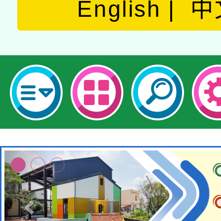
English
中