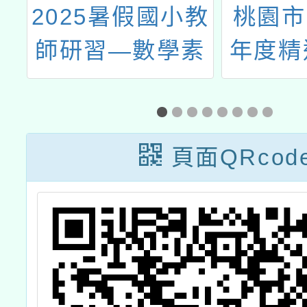
教
2025暑假國小教
桃園市
心
師研習—數學素
年度精
年
養怎麼教？
小學教
課
業與課
座
體推動
頁面QRcod
研
園市1
辦
閩南語
資培訓