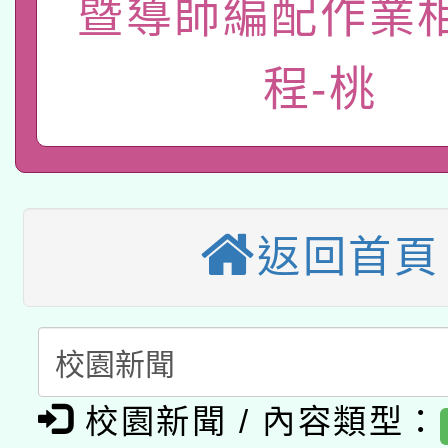
115年8月22日(星期六)
業技術研究院辦理「11
暨導師編配作業
2026年桃園地景藝術
桃園市孔廟祈福系列活
用水績優單位及節水達
程-桃
本校115學年度第2次
開 智慧啟航」
動」
適應運動共學行動站研
招甄選結果公告(無人
本館辦理115年度閱讀
招)
科技賦能─人工智慧(AI
返回首頁
暨閱讀推動專業研習
A3數位素養講師名單
礎課程
「數位內容與教學軟體線
有關大陸委員會函釋公
pilot」
校園新聞 / 內容類型：