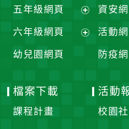
單
五年級網頁
資安網
選
開
展
單
六年級網頁
活動網
選
開
展
單
幼兒園網頁
防疫網
選
開
單
選
檔案下載
活動
單
課程計畫
校園社