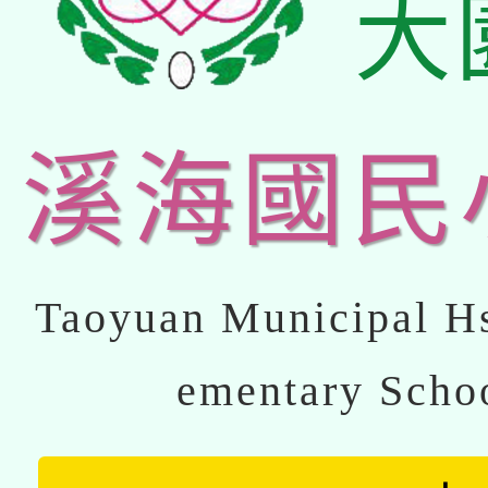
大
溪海國民
Taoyuan Municipal Hs
ementary Scho