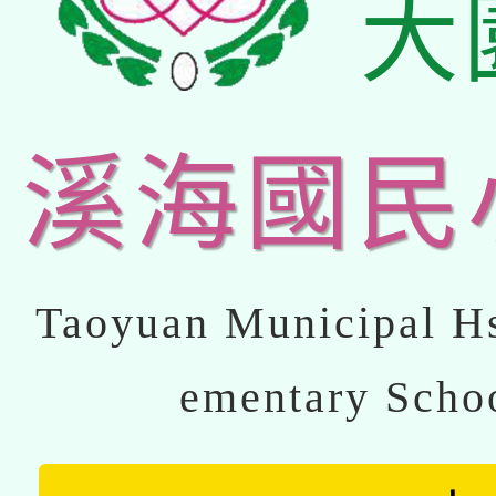
大
溪海國民
Taoyuan Municipal Hs
ementary Scho