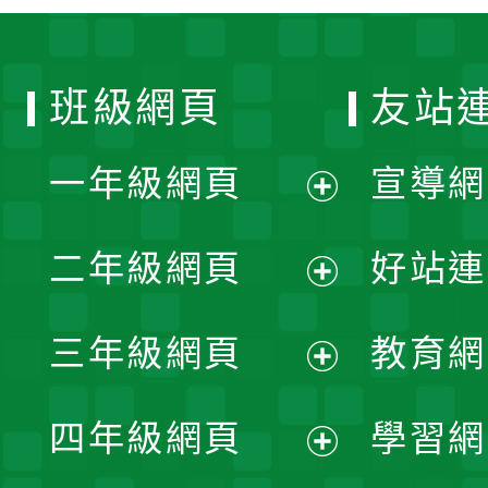
班級網頁
友站
一年級網頁
宣導網
展
二年級網頁
好站連
開
展
三年級網頁
教育網
選
開
展
單
四年級網頁
學習網
選
開
展