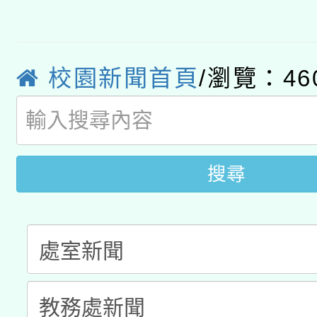
轉知經濟部水利署委託
薪期間赴陸應申請許可
115年8月22日(星期六)
業技術研究院辦理「11
2026年桃園地景藝術
桃園市孔廟祈福系列活
校園新聞首頁
/瀏覽：46
用水績優單位及節水達
開 智慧啟航」
動」
搜尋