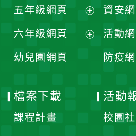
單
五年級網頁
資安網
選
開
展
單
六年級網頁
活動網
選
開
展
單
幼兒園網頁
防疫網
選
開
單
選
檔案下載
活動
單
課程計畫
校園社