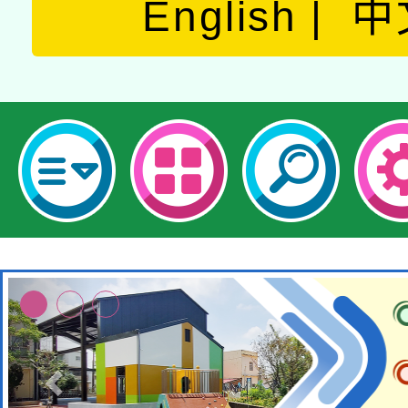
English
中