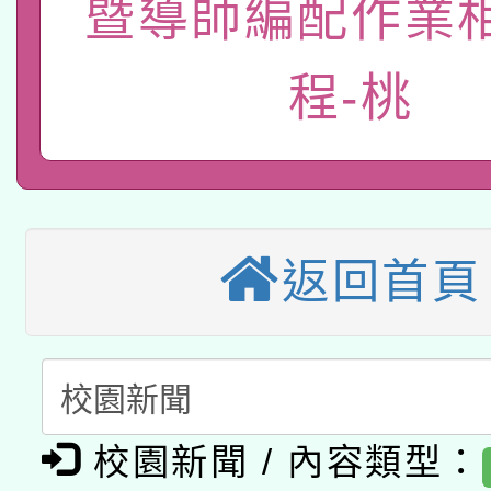
115年8月22日(星期六)
業技術研究院辦理「11
暨導師編配作業
2026年桃園地景藝術
桃園市孔廟祈福系列活
用水績優單位及節水達
程-桃
本校115學年度第2次
開 智慧啟航」
動」
適應運動共學行動站研
招甄選結果公告(無人
本館辦理115年度閱讀
招)
科技賦能─人工智慧(AI
返回首頁
暨閱讀推動專業研習
A3數位素養講師名單
礎課程
「數位內容與教學軟體線
有關大陸委員會函釋公
pilot」
校園新聞 / 內容類型：