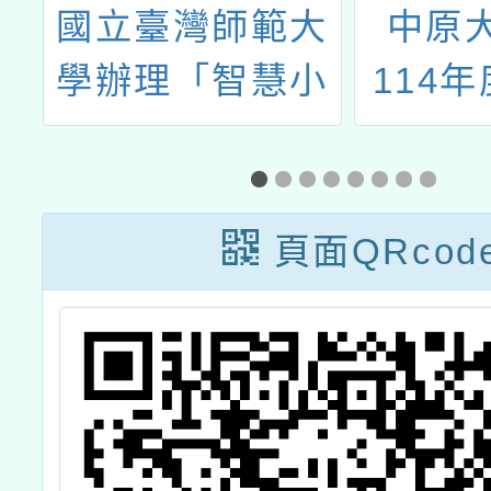
明
國立臺灣師範大
中原
理
學辦理「智慧小
114
書
車寒假營隊」
等以下
與
在職進
能
頁面QRcod