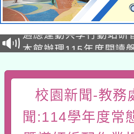
本校115學年度第2次
適應運動共學行動站研
招甄選結果公告(無人
本館辦理115年度閱讀
招)
科技賦能─人工智慧(AI
暨閱讀推動專業研習
A3數位素養講師名單
礎課程
「數位內容與教學軟體線
校園新聞-教務
有關大陸委員會函釋公
pilot」
聞:114學年度常
轉知經濟部水利署委託
薪期間赴陸應申請許可