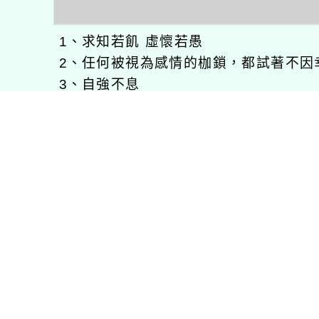
1、求知若飢 虛懷若愚
2、任何被視為感情的枷鎖，都試著不因
3、自強不息
徐嘉裕(Neil Hsu)的工作心得網誌!
徐嘉裕 Neil hsu粉絲團
E-MAIL：
b168168tw@gmail.com