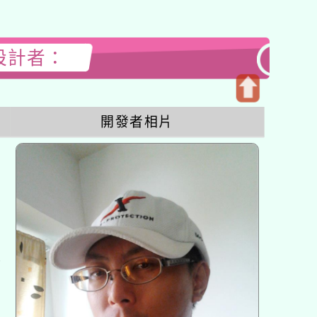
站設計者：
開
開發者相片
啟
上
方
區
塊
各