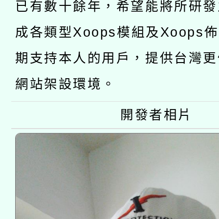
已有數十餘年，希望能將所研發
115年8月22日(星期六)
業技術研究院辦理「11
成各類型Xoops模組及Xoops
2026年桃園地景藝術
桃園市孔廟祈福系列活
用水績優單位及節水達
期支持本人的用戶，提供台灣更
開 智慧啟航」
動」
網站架設環境。
開發者相片