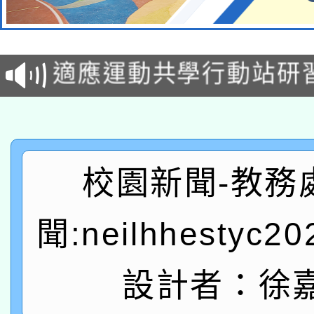
本校115學年度第2次
適應運動共學行動站研
招甄選結果公告(無人
本館辦理115年度閱讀
招)
科技賦能─人工智慧(AI
暨閱讀推動專業研習
A3數位素養講師名單
礎課程
校園新聞-教務
「數位內容與教學軟體線
聞:neilhhestyc2
有關大陸委員會函釋公
pilot」
轉知經濟部水利署委託
薪期間赴陸應申請許可
設計者：徐
115年8月22日(星期六)
業技術研究院辦理「11