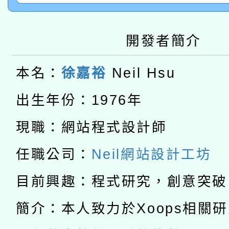
2026年桃園地景藝術
桃園市孔廟祈福系列活
用水績優單位及節水達
開發者簡介
本校115學年度第2次
開 智慧啟航」
動」
適應運動共學行動站研
招甄選結果公告(無人
本名：
徐嘉裕
Neil Hsu
本館辦理115年度閱讀
出生年份：1976年
招)
科技賦能─人工智慧(AI
暨閱讀推動專業研習
現職：網站程式設計師
A3數位素養講師名單
礎課程
任職公司：
Neil網站設計工坊
「數位內容與教學軟體線
目前興趣：程式研究，創意突破
有關大陸委員會函釋公
pilot」
簡介：本人致力於Xoops相關
轉知經濟部水利署委託
薪期間赴陸應申請許可