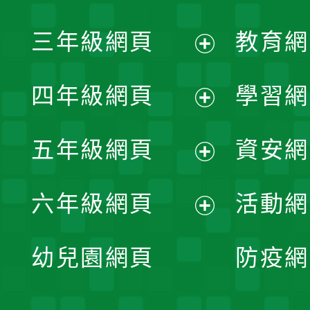
開
展
三年級網頁
教育網
選
開
展
單
四年級網頁
學習網
選
開
展
單
五年級網頁
資安網
選
開
展
單
六年級網頁
活動網
選
開
展
單
幼兒園網頁
防疫網
選
開
單