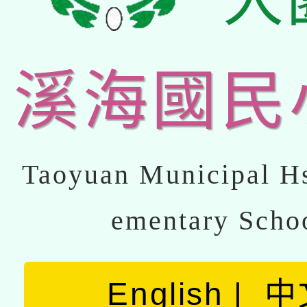
溪海國民
Taoyuan Municipal Hs
ementary Scho
English
中