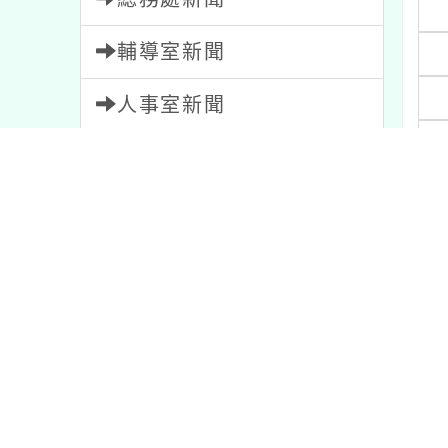
輔導室新聞
人事室新聞
會計室新聞
三
幼兒園新聞
四
家長會新聞
五
教師會新聞
內容標籤
內文