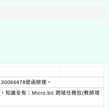
方
區
塊
30066478號函辦理。
識全有：Micro:bit 跨域任務包(教師增