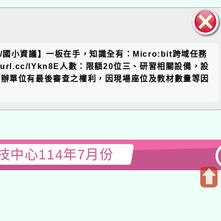
關閉區
國小資議】一板在手，知識全有：Micro:bit跨域任務
塊
reurl.cc/lYkn8E人數：限額20位三、研習相關設備，設
主辦單位有最後審查之權利，因現場座位及教材數量等因
中心114年7月份
開
啟
上