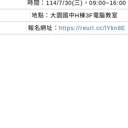
時間：114/7/30(三)，09:00~16:00
地點：大園國中H棟3F電腦教室
報名網址：
https://reurl.cc/lYkn8E
人數：限額20位
、
研習相關設備，設備可提供漂移合作
、
參與課程之教師，請學校於課務自理原則下
、
主辦單位有最後審查之權利，因現場座位及
聽，請自行留意錄取公告。
可瀏覽群組：
註冊會員
訪客