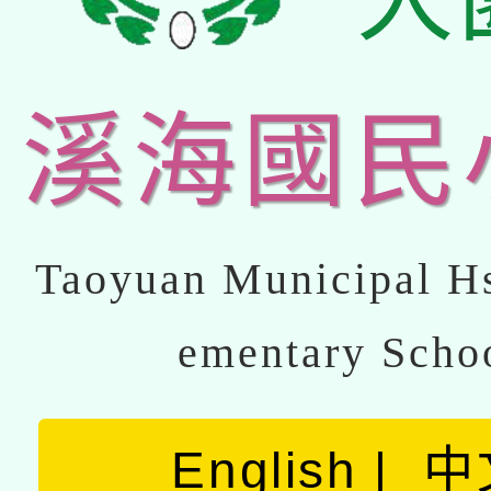
溪海國民
Taoyuan Municipal Hs
ementary Scho
English
中