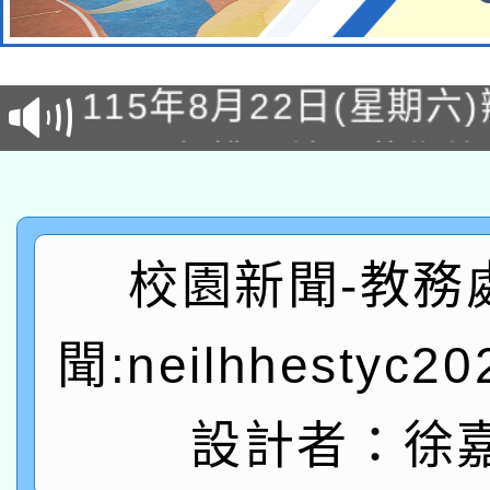
轉知經濟部水利署委託
115年8月22日(星期六)
業技術研究院辦理「11
2026年桃園地景藝術
桃園市孔廟祈福系列活
用水績優單位及節水達
「2026桃園藝術巡演
開 智慧啟航」
動」
轉知教育部國民及學前
關事宜
校園新聞-教務
函轉國家教育研究院中心
國立臺灣師範大學辦理「1
聞:neilhhestyc2
轉知教育部國民及學前
原住民族教育政策研討
年度健康促進學校輔導
函轉國立臺灣師範大學
新北市政府教育局辦理「
族教育國際趨勢與發展
業成長研習」實施計畫
設計者：徐
轉知有關國立成功大學
族語言臺北學習中心11
師專業成長研習實施計