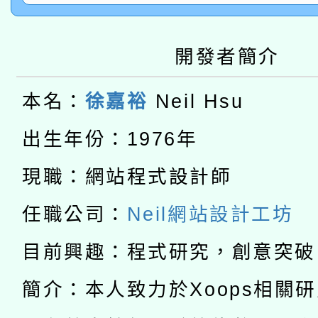
教育部國民及學前教育署「
文教學共融平台-教案
「族語學習班」招生簡章
方素養工作坊新北場」
轉知經濟部水利署委託
開發者簡介
年度COVID-19疫苗
件」活動簡章
115年8月22日(星期六)
業技術研究院辦理「11
接種對象擴大為「滿6
本名：
徐嘉裕
Neil Hsu
2026年桃園地景藝術
桃園市孔廟祈福系列活
用水績優單位及節水達
出生年份：1976年
接種之民眾」措施，延長
「2026桃園藝術巡演
開 智慧啟航」
動」
現職：網站程式設計師
月28日止
轉知教育部國民及學前
關事宜
任職公司：
Neil網站設計工坊
函轉國家教育研究院中心
國立臺灣師範大學辦理「1
目前興趣：程式研究，創意突破
轉知教育部國民及學前
原住民族教育政策研討
年度健康促進學校輔導
簡介：本人致力於Xoops相關
函轉國立臺灣師範大學
新北市政府教育局辦理「
族教育國際趨勢與發展