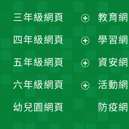
開
展
三年級網頁
教育網
選
開
展
單
四年級網頁
學習網
選
開
展
單
五年級網頁
資安網
選
開
展
單
六年級網頁
活動網
選
開
展
單
幼兒園網頁
防疫網
選
開
單