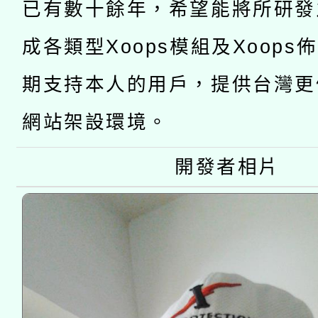
業成長研習」實施計畫
已有數十餘年，希望能將所研發
轉知有關國立成功大學
族語言臺北學習中心11
師專業成長研習實施計
成各類型Xoops模組及Xoops
教育部國民及學前教育署「
文教學共融平台-教案
「族語學習班」招生簡章
方素養工作坊新北場」
期支持本人的用戶，提供台灣更
年度COVID-19疫苗
件」活動簡章
網站架設環境。
接種對象擴大為「滿6
開發者相片
接種之民眾」措施，延長
月28日止