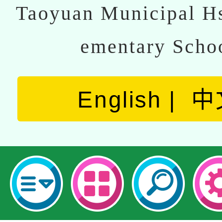
Taoyuan Municipal Hs
ementary Scho
English
中