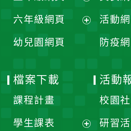
開
展
單
六年級網頁
活動網
選
開
展
單
幼兒園網頁
防疫網
選
開
單
選
檔案下載
活動
單
課程計畫
校園社
學生課表
研習活