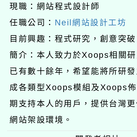
兒童少年暑期犯罪預防
公告之原住民族歲時祭
現職：網站程式設計師
有關本府115年70歲
答一案
一案。
任職公司：
Neil網站設計工坊
本校115學年度第2次
人員健康講座「吃得安
目前興趣：程式研究，創意突破
適應運動共學行動站研
招甄選結果公告(無人
心」，鼓勵退休同仁踴
簡介：本人致力於Xoops相關
本館辦理115年度閱讀
招)
案。
已有數十餘年，希望能將所研發
科技賦能─人工智慧(AI
暨閱讀推動專業研習
成各類型Xoops模組及Xoops
A3數位素養講師名單
礎課程
期支持本人的用戶，提供台灣更
網站架設環境。