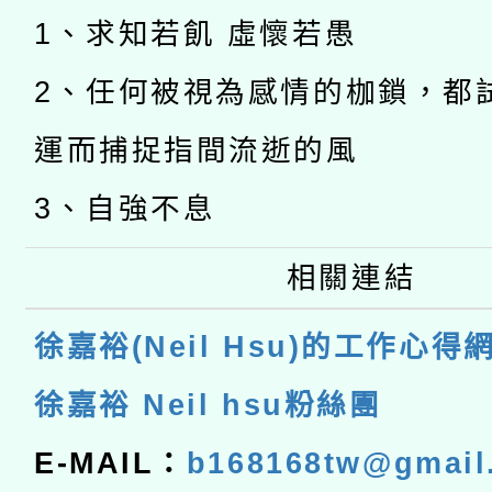
1、求知若飢 虛懷若愚
2、任何被視為感情的枷鎖，都
運而捕捉指間流逝的風
3、自強不息
相關連結
徐嘉裕(Neil Hsu)的工作心得
徐嘉裕 Neil hsu粉絲團
E-MAIL：
b168168tw@gmail