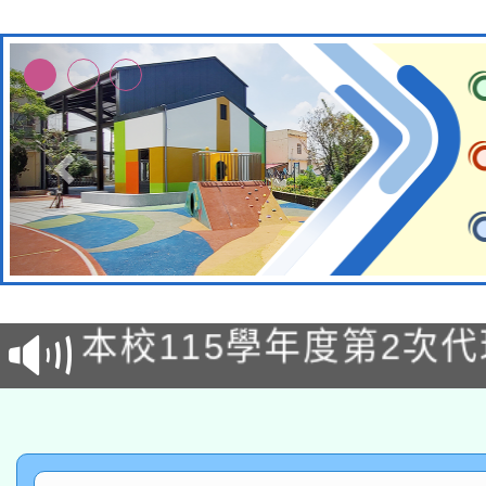
本校115學年度第1次
本校115學年度第2次
第3次招考甄選結果公告
有關原住民族委員會11
次招考甄選結果公告(尚
兒童少年暑期犯罪預防
公告之原住民族歲時祭