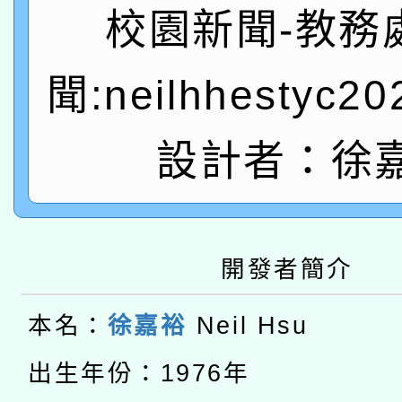
有關本府115年70歲
答一案
一案。
校園新聞-教務
本校115學年度第2次
人員健康講座「吃得安
聞:neilhhestyc2
適應運動共學行動站研
招甄選結果公告(無人
心」，鼓勵退休同仁踴
本館辦理115年度閱讀
招)
設計者：徐
案。
科技賦能─人工智慧(AI
暨閱讀推動專業研習
A3數位素養講師名單
礎課程
開發者簡介
本校115學年度第1次
本校115學年度第2次
第3次招考甄選結果公告
本名：
徐嘉裕
Neil Hsu
有關原住民族委員會11
次招考甄選結果公告(尚
出生年份：1976年