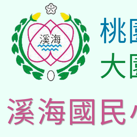
桃
大
溪海國民