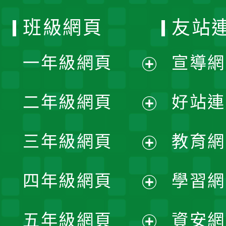
班級網頁
友站
一年級網頁
宣導網
展
二年級網頁
好站連
開
展
三年級網頁
教育網
選
開
展
單
四年級網頁
學習網
選
開
展
單
五年級網頁
資安網
選