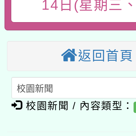
轉知有關國立成功大學
族語言臺北學習中心11
14日(星期三
師專業成長研習實施計
教育部國民及學前教育署「
文教學共融平台-教案
「族語學習班」招生簡章
方素養工作坊新北場」
轉知經濟部水利署委託
年度COVID-19疫苗
件」活動簡章
115年8月22日(星期六)
業技術研究院辦理「11
接種對象擴大為「滿6
返回首頁
2026年桃園地景藝術
桃園市孔廟祈福系列活
用水績優單位及節水達
接種之民眾」措施，延長
「2026桃園藝術巡演
開 智慧啟航」
動」
月28日止
轉知教育部國民及學前
關事宜
校園新聞 / 內容類型：
函轉國家教育研究院中心
國立臺灣師範大學辦理「1
轉知教育部國民及學前
原住民族教育政策研討
年度健康促進學校輔導