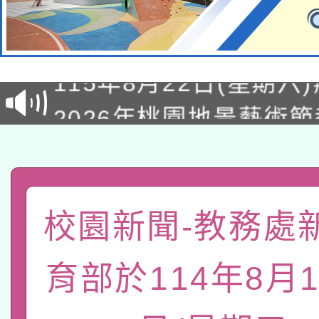
轉知經濟部水利署委託
115年8月22日(星期六)
業技術研究院辦理「11
2026年桃園地景藝術
桃園市孔廟祈福系列活
用水績優單位及節水達
「2026桃園藝術巡演
開 智慧啟航」
動」
轉知教育部國民及學前
關事宜
函轉國家教育研究院中心
國立臺灣師範大學辦理「1
校園新聞-教務處
轉知教育部國民及學前
原住民族教育政策研討
年度健康促進學校輔導
育部於114年8月
函轉國立臺灣師範大學
新北市政府教育局辦理「
族教育國際趨勢與發展
業成長研習」實施計畫