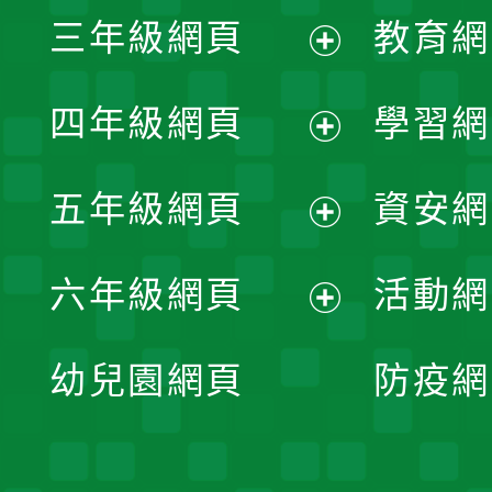
展
三年級網頁
教育網
選
開
展
單
四年級網頁
學習網
選
開
展
單
五年級網頁
資安網
選
開
展
單
六年級網頁
活動網
選
開
展
單
幼兒園網頁
防疫網
選
開
單
選