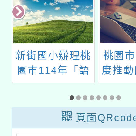
l
新街國小辦理桃
桃園市
高
園市114年「語
度推動
文競賽-閩南語字
學本土
音字形組選手暑
語文補
期培訓營」
文及教
頁面QRcod
計成