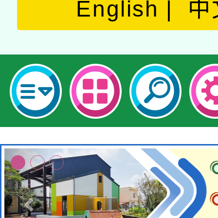
English
中