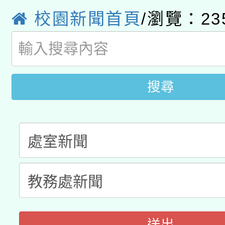
函轉國立臺灣師範大學
新北市政府教育局辦理「
族教育國際趨勢與發展
業成長研習」實施計畫
校園新聞首頁
/瀏覽：23
轉知有關國立成功大學
族語言臺北學習中心11
師專業成長研習實施計
教育部國民及學前教育署「
文教學共融平台-教案
「族語學習班」招生簡章
方素養工作坊新北場」
年度COVID-19疫苗
件」活動簡章
搜尋
接種對象擴大為「滿6
接種之民眾」措施，延長
月28日止
送出