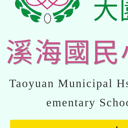
大
溪海國民
Taoyuan Municipal Hs
ementary Scho