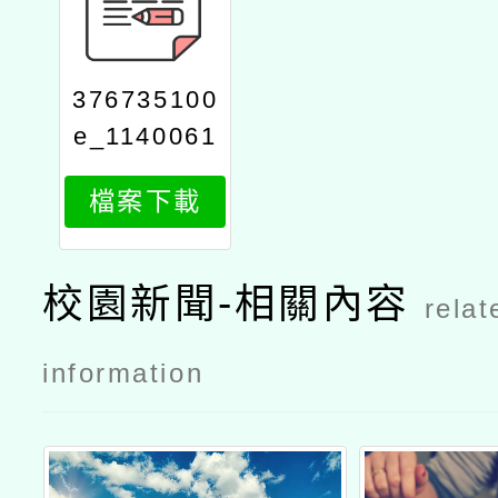
376735100
e_1140061
294_attach
檔案下載
1
校園新聞-相關內容
relat
information