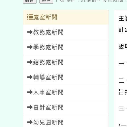
/ 發佈者：許偵倫 / 發佈時間：2
研習
報名
處室新聞
主
計
教務處新聞
說
學務處新聞
總務處新聞
一
輔導室新聞
二
旨
人事室新聞
會計室新聞
三
幼兒園新聞
(