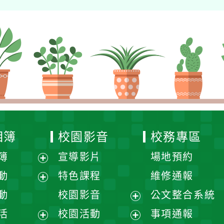
相簿
校園影音
校務專區
簿
宣導影片
場地預約
展
動
特色課程
維修通報
開
展
動
校園影音
公文整合系統
選
開
展
活
校園活動
事項通報
單
選