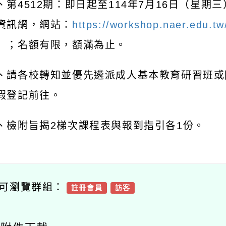
、第
4512
期：即日起至
114
年
7
月
16
日（星期三
資訊網，網站：
https://workshop.naer.edu.
）；名額有限，額滿為止。
、請各校轉知並優先遴派成人基本教育研習班或
假登記前往。
、檢附旨揭
2
梯次課程表與報到指引各
1
份。
可瀏覽群組：
註冊會員
訪客