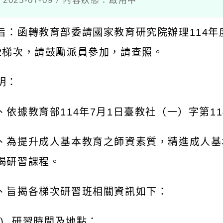
025-07-09 / 內容狀態：啟用中
旨：函轉教育部委請國家教育研究院辦理
114
年
2
梯次，請鼓勵派員參加，請查照。
明：
、依據教育部
114
年
7
月
1
日臺教社（一）字第
11
、為提升成人基本教育之師資素質，精進成人基
揭研習課程。
、旨揭各梯次研習班相關資訊如下：
一
)
研習時間及地點：