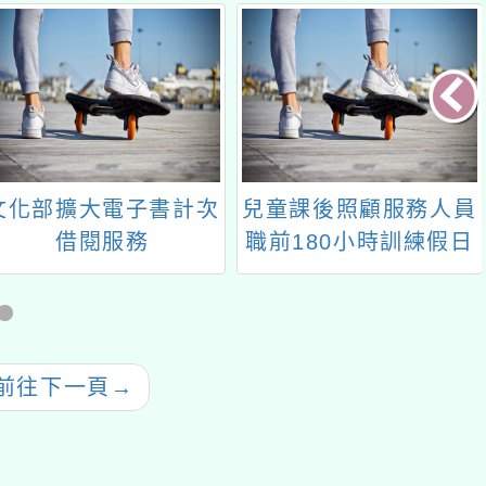
文化部擴大電子書計次
兒童課後照顧服務人員
借閱服務
職前180小時訓練假日
班第15期
前往下一頁
→