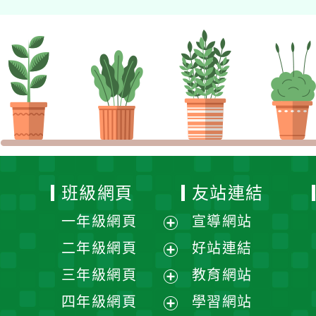
班級網頁
友站連結
一年級網頁
宣導網站
展
二年級網頁
好站連結
開
展
三年級網頁
教育網站
選
開
展
四年級網頁
學習網站
單
選