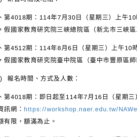
、第
4018
期：
114
年
7
月
30
日（星期三）上午
10
，假國家教育研究院三峽總院區（新北市三峽區
、第
4512
期：
114
年
8
月
6
日（星期三）上午
10
，假國家教育研究院臺中院區（臺中市豐原區師
二
)
報名時間、方式及人數：
、第
4018
期：即日起至
114
年
7
月
16
日（星期三
資訊網：
https://workshop.naer.edu.tw/NAW
額有限，額滿為止。