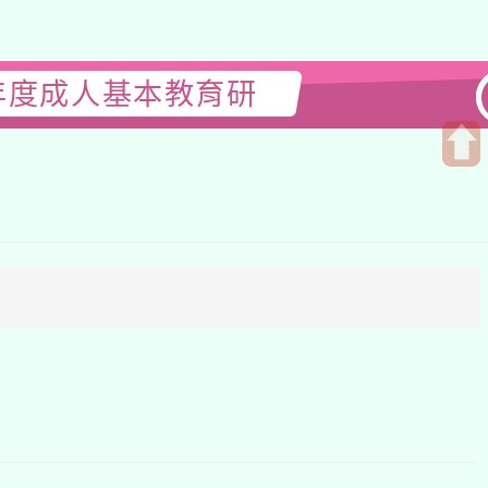
年度成人基本教育研
開
啟
上
方
區
塊