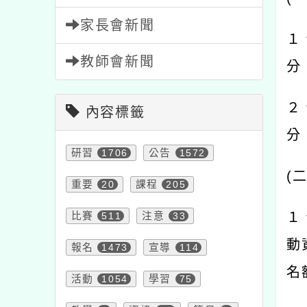
家長會新聞
１
教師會新聞
分
２
內容標籤
分
研習
1706
公告
1572
(
重要
20
課程
205
１
比賽
511
注意
33
動
報名
1473
宣導
114
名
活動
1054
學習
75