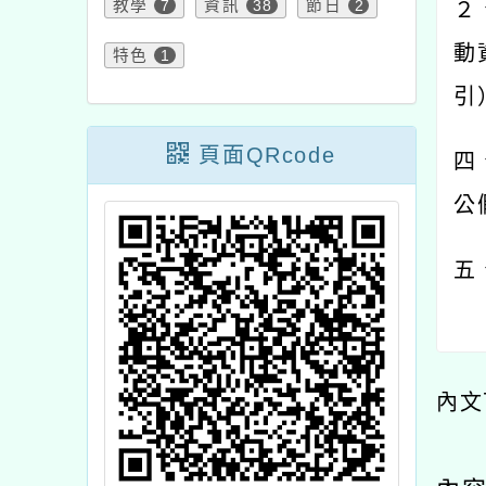
教學
7
資訊
38
節日
2
２
動
特色
1
引
頁面QRcode
四
公
五
內文