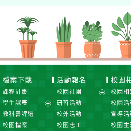
檔案下載
活動報名
校園
課程計畫
校園社團
校園相
展
學生課表
研習活動
校園活
開
展
教科書評選
校外活動
宣導活
選
開
校園檔案
校園志工
校園生
單
選