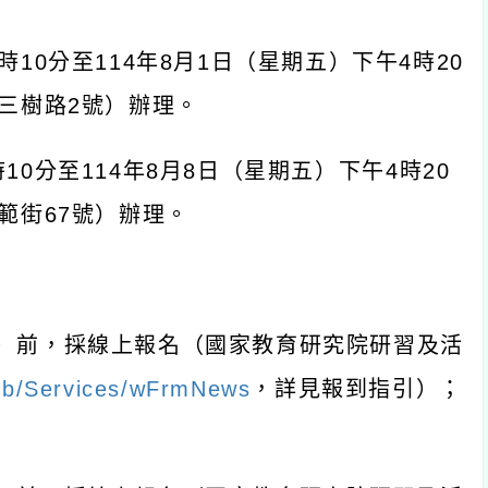
時
10
分至
114
年
8
月
1
日（星期五）下午
4
時
20
三樹路
2
號）辦理。
時
10
分至
114
年
8
月
8
日（星期五）下午
4
時
20
範街
67
號）辦理。
）前，採線上報名（國家教育研究院研習及活
eb/Services/wFrmNews
，詳見報到指引）；