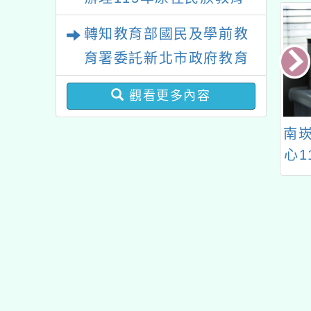
政策研討會「原住民族教
轉知教育部國民及學前教
育國際趨勢與發展」
育署委託新北市政府教育
局辦理「115年度教師專
觀看更多內容
業成長研習實施計畫－夢
的N次方素養工作坊新北
5法國艾菲爾國際
國立清華大學辦理「師
南
發明競賽
資培育大學社會責任實
心1
場」計畫
踐計畫-教育的跨域創
造力：豐碩大學與中小
學、幼教、特教及師資
生協作之專業資本」