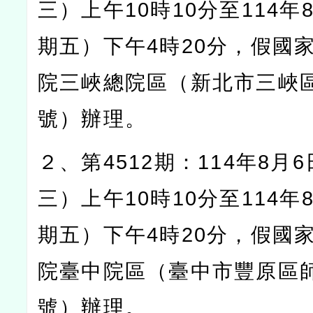
三）上午
10
時
10
分至
114
年
期五）下午
4
時
20
分，假國
院三峽總院區（新北市三峽
號）辦理。
２、第
4512
期：
114
年
8
月
6
三）上午
10
時
10
分至
114
年
期五）下午
4
時
20
分，假國
院臺中院區（臺中市豐原區
號）辦理。