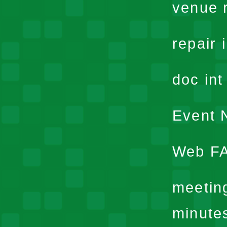
venue 
repair 
doc in
Event N
Web F
meetin
minute