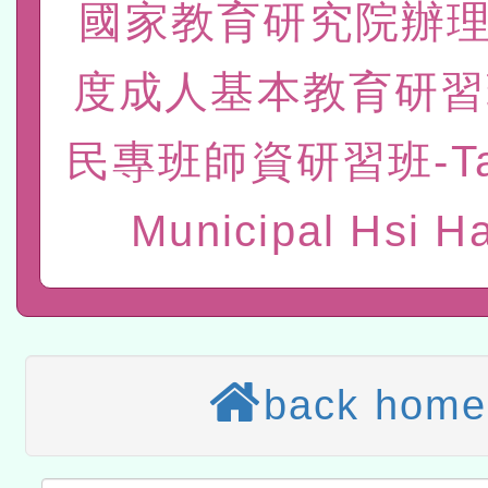
國家教育研究院辦理
赴陸應申請許可一案
轉知經濟部水利署委託財
度成人基本教育研習
研究院辦理「115年表揚
115年8月22日(星期六)辦
位及節水達人選拔活動」
市孔廟祈福系列活動—儒門
2026年桃園地景藝術節教
民專班師資研習班-Ta
航」
本校115學年度第2次代理
Municipal Hsi Ha
結果公告(無人報名，續辦
適應運動共學行動站研習
本館辦理115年度閱讀磐
讀推動專業研習
科技賦能─人工智慧(AI)
back home
程
A3數位素養講師名單
「數位內容與教學軟體線上課程