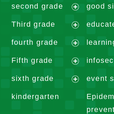
second grade
good si
menu
expand
Third grade
educat
menu
expand
fourth grade
learnin
menu
expand
Fifth grade
infose
menu
expand
sixth grade
event s
menu
expand
kindergarten
Epidem
menu
preven