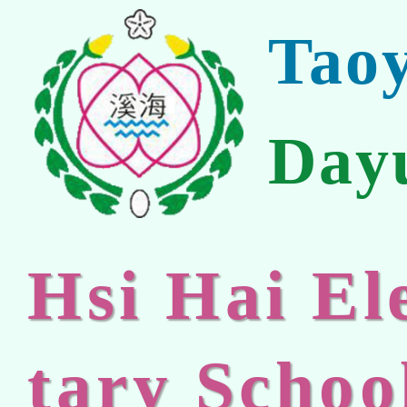
Tao
Day
Hsi Hai E
tary Schoo