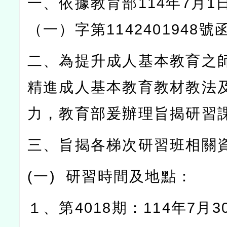
一、依據教育部
114
年
7
月
1
（一）字第
1142401948
號
二、為提升成人基本教育之
精進成人基本教育教材教法
力，教育部爰辦理旨揭研習
三、旨揭各梯次研習班相關
(
一
)
研習時間及地點：
１、第
4018
期：
114
年
7
月
3