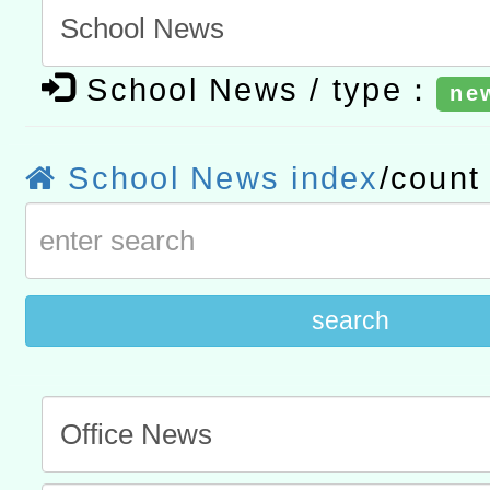
t」
有關大陸委員會函釋公務
School News / type：
ne
赴陸應申請許可一案
轉知經濟部水利署委託財
研究院辦理「115年表揚
115年8月22日(星期六)辦
School News index
/coun
位及節水達人選拔活動」
市孔廟祈福系列活動—儒門
2026年桃園地景藝術節教
航」
search