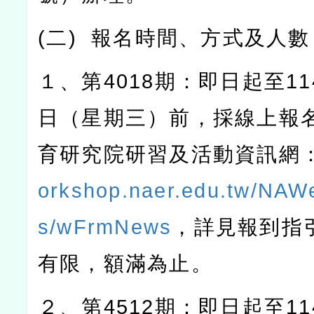
(
二
)
報名時間、方式及人數
１、第
4018
期：即日起至
11
日（星期三）前，採線上報
育研究院研習及活動資訊網
orkshop.naer.edu.tw/NAW
s/wFrmNews
，詳見報到指
有限，額滿為止。
２、第
4512
期：即日起至
11