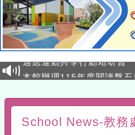
本校115學年度第2次代理
結果公告(無人報名，續辦
適應運動共學行動站研習
本館辦理115年度閱讀磐
讀推動專業研習
科技賦能─人工智慧(AI)
程
A3數位素養講師名單
「數位內容與教學軟體線上課程
School News-教
t」
有關大陸委員會函釋公務