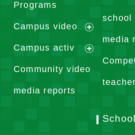
Programs
school 
Campus video
expand
media 
Campus activ
menu
expand
Compet
Community video
menu
teache
media reports
School