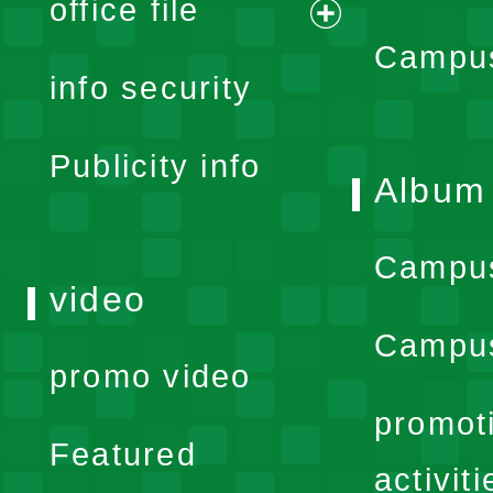
office file
expand
Campus
info security
menu
Publicity info
Album
Campu
video
Campus
promo video
promot
Featured
activiti