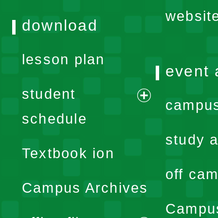
websit
download
lesson plan
event 
student
campus
expand
schedule
menu
study a
Textbook ion
off cam
Campus Archives
Campus