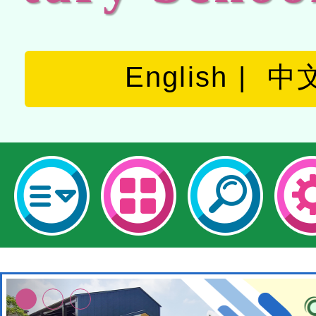
English
中