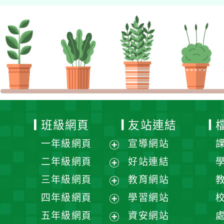
班級網頁
友站連結
一年級網頁
宣導網站
展
二年級網頁
好站連結
開
展
三年級網頁
教育網站
選
開
展
四年級網頁
學習網站
單
選
開
展
五年級網頁
資安網站
單
選