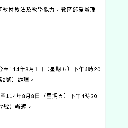
育教材教法及教學能力，教育部爰辦理
分至
114
年
8
月
1
日（星期五）下午
4
時
20
路
2
號）辦理。
分至
114
年
8
月
8
日（星期五）下午
4
時
20
67
號）辦理。