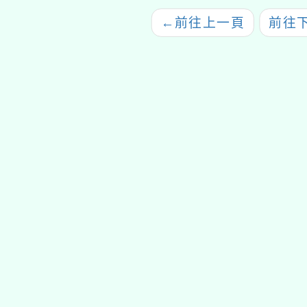
←
前往上一頁
前往
tyc2023
gle、Firefox、Vivaldi、Opera
支援行
 2.5.11
網站語系：zh-TW
eil網站設計工坊
徐嘉裕 Neil hsu