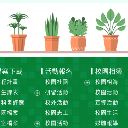
檔案下載
活動報名
校園相簿
課程計畫
校園社團
校園相簿
展
學生課表
研習活動
校園活動
開
展
教科書評選
校外活動
宣導活動
選
開
校園檔案
校園志工
校園生活
單
選
處室檔案
校園活動
媒體報導
單