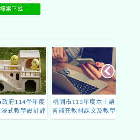
班新住民專班師
檔案下載
研習班課程表2
政府114學年度
桃園市113年度本土語
114
浸式教學設計評
言補充教材課文及教學
化
選實施計畫
活動設計徵選活動