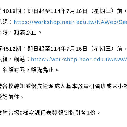
第
4018
期：即日起至
114
年
7
月
16
日（星期三）前
訊網：
https://workshop.naer.edu.tw/NAWeb/S
有限，額滿為止。
第
4512
期：即日起至
114
年
7
月
16
日（星期三）前
訊網，網站：
https://workshop.naer.edu.tw/N
；名額有限，額滿為止。
請各校轉知並優先遴派成人基本教育研習班或國小
登記前往。
檢附旨揭
2
梯次課程表與報到指引各
1
份。