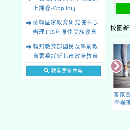
研習
上課程-Copilot」
函轉國家教育研究院中心
校園新
辦理115年原住民族教育
政策研討會「原住民族教
轉知教育部國民及學前教
育國際趨勢與發展」
育署委託新北市政府教育
局辦理「115年度教師專
觀看更多內容
業成長研習實施計畫－夢
的N次方素養工作坊新北
場」計畫
學年教科書選用版
國立臺灣師範大學辦理
客家委
本
「115年度客語能力認
學辦理
證」
中小
客語