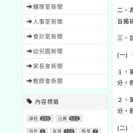
輔導室新聞
二、
旨揭
人事室新聞
會計室新聞
三、
幼兒園新聞
(
一
)
家長會新聞
１、
教師會新聞
分，
２、
內容標籤
分，
課程
205
比賽
511
(
二
)
特色
1
宣導
114
教學
7