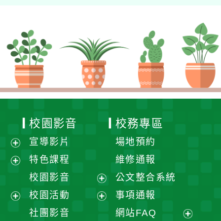
校園影音
校務專區
宣導影片
場地預約
展
特色課程
維修通報
開
展
校園影音
公文整合系統
選
開
展
校園活動
事項通報
單
選
開
展
展
社團影音
網站FAQ
單
選