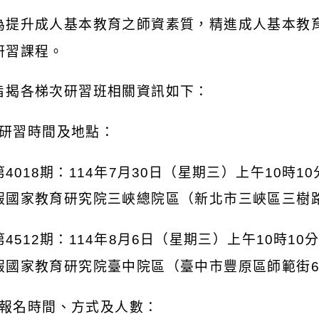
為提升成人基本教育之師資素質，精進成人基本教
研習課程。
旨揭各梯次研習班相關資訊如下：
研習時間及地點：
第
4018
期：
114
年
7
月
30
日（星期三）上午
10
時
10
假國家教育研究院三峽總院區（新北市三峽區三樹
第
4512
期：
114
年
8
月
6
日（星期三）上午
10
時
10
假國家教育研究院臺中院區（臺中市豐原區師範街
報名時間、方式及人數：