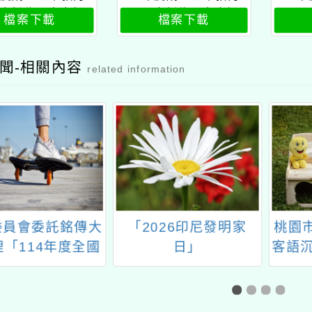
班新住民專班師
研習班新住民專班師
研習
檔案下載
檔案下載
資研習班公文
資研習班課程表1
資
聞-相關內容
related information
員會委託銘傳大
「2026印尼發明家
桃園市
「114年度全國
日」
客語沉
學客家藝文競賽-
對話能力競賽」