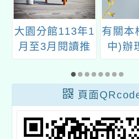
具
大園分館113年1
有關本
月至3月閱讀推
中)辦
廣活動
112
育區域
計畫(
頁面QRcod
科技(
資訊類
研