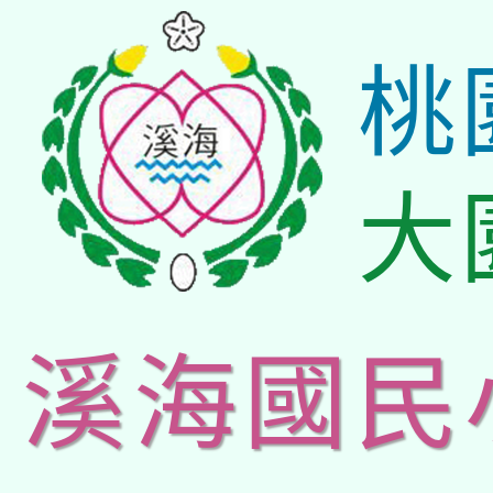
桃
大
溪海國民