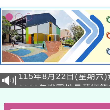
轉知經濟部水利署委託
115年8月22日(星期六)
業技術研究院辦理「11
2026年桃園地景藝術
桃園市孔廟祈福系列活
用水績優單位及節水達
「2026桃園藝術巡演
開 智慧啟航」
動」
轉知教育部國民及學前