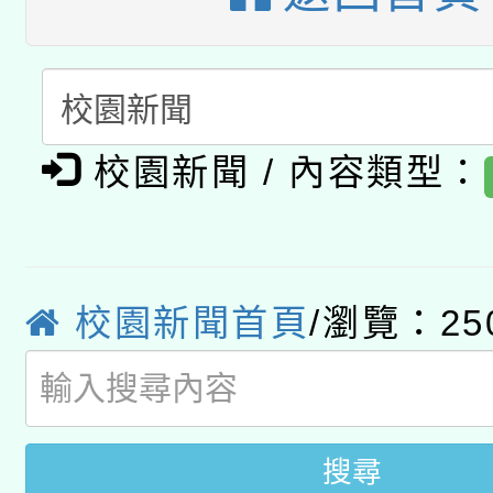
開 智慧啟航」
動」
月28日止
轉知教育部國民及學前
關事宜
函轉國家教育研究院中心
國立臺灣師範大學辦理「1
轉知教育部國民及學前
原住民族教育政策研討
校園新聞 / 內容類型：
年度健康促進學校輔導
函轉國立臺灣師範大學
新北市政府教育局辦理「
族教育國際趨勢與發展
業成長研習」實施計畫
轉知有關國立成功大學
族語言臺北學習中心11
師專業成長研習實施計
校園新聞首頁
/瀏覽：25
教育部國民及學前教育署「
文教學共融平台-教案
「族語學習班」招生簡章
方素養工作坊新北場」
年度COVID-19疫苗
件」活動簡章
接種對象擴大為「滿6
搜尋