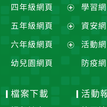
單
四年級網頁
學習網
選
開
展
單
五年級網頁
資安網
選
開
展
單
六年級網頁
活動網
選
開
展
單
幼兒園網頁
防疫網
選
開
單
選
檔案下載
活動
單