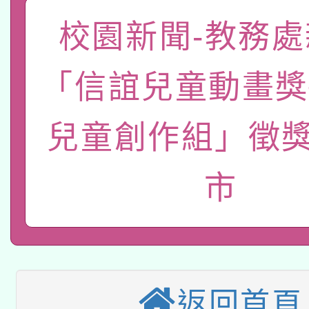
關事宜
校園新聞-教務處
函轉國家教育研究院中心
國立臺灣師範大學辦理「1
轉知教育部國民及學前
原住民族教育政策研討
年度健康促進學校輔導
「信誼兒童動畫獎
函轉國立臺灣師範大學
新北市政府教育局辦理「
族教育國際趨勢與發展
業成長研習」實施計畫
兒童創作組」徵獎
轉知有關國立成功大學
族語言臺北學習中心11
師專業成長研習實施計
教育部國民及學前教育署「
文教學共融平台-教案
「族語學習班」招生簡章
方素養工作坊新北場」
市
轉知經濟部水利署委託
年度COVID-19疫苗
件」活動簡章
115年8月22日(星期六)
業技術研究院辦理「11
接種對象擴大為「滿6
2026年桃園地景藝術
桃園市孔廟祈福系列活
用水績優單位及節水達
接種之民眾」措施，延長
返回首頁
「2026桃園藝術巡演