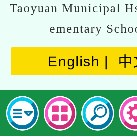
Taoyuan Municipal Hs
ementary Scho
English
中