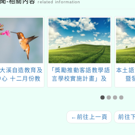
聞-相關內容
related information
大溪自造教育及
「獎勵推動客語教學語
本土語
中心 十二月份教
言學校實施計畫」及
暨
師研習
「辦理客語教學語言者
獎勵及增能計畫」
←
前往上一頁
前往