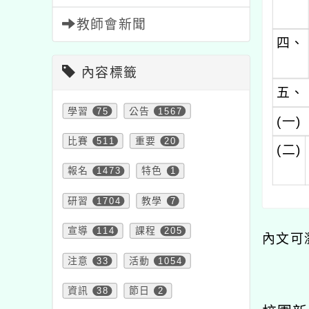
教師會新聞
四、
內容標籤
五、
學習
75
公告
1567
(一)
比賽
511
重要
20
(二)
報名
1473
特色
1
研習
1704
教學
7
宣導
114
課程
205
內文可
注意
33
活動
1054
資訊
38
節日
2