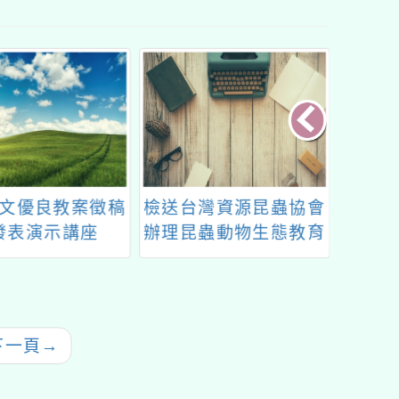
文優良教案徵稿
檢送台灣資源昆蟲協會
「澎湖
發表演示講座
辦理昆蟲動物生態教育
二十
活動訊息DM1份
下一頁
→