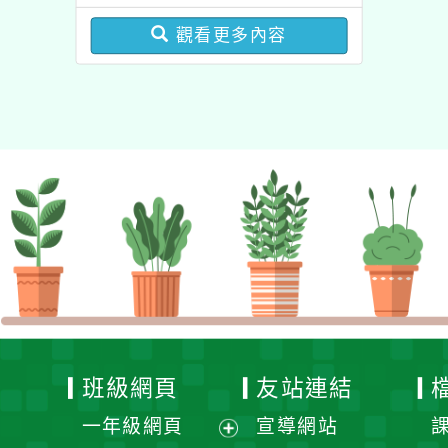
圓夢基金計畫』海外翱翔
增能課程計畫
組G-4-6『健康學一下』
觀看更多內容
澳洲塔斯馬尼亞大學參訪
活動成果發表會」
班級網頁
友站連結
一年級網頁
宣導網站