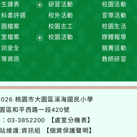
展
學生課表
研習活動
校園活動
開
展
教科書評選
校外活動
宣導活動
選
開
校園檔案
校園志工
校園生活
單
選
處室檔案
校園活動
媒體報導
單
展
資訊安全
競賽活動
開
宣導資訊
教師研習
選
單
026
桃園市大園區溪海國民小學
大園區和平西路一段420號
：03-3852200
【處室分機表】
站維護:資訊組
【個資保護聲明】