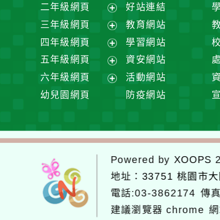
展
二年級網頁
好站連結
開
展
三年級網頁
教育網站
選
開
展
四年級網頁
學習網站
單
選
開
展
五年級網頁
資安網站
單
選
開
展
六年級網頁
活動網站
單
選
開
展
幼兒園網頁
防疫網站
單
選
開
單
選
單
Powered by
XOOPS
2
地址：
33751 桃園市
電話:03-3862174
傳真
建議瀏覽器 chrome
網