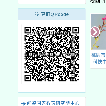
校園新
頁面QRcode
中教育大學辦理
桃園市大溪自造教育及
桃園市
各領域/科目、議
科技中心114年九月份
科技
位教學工作坊-數
教師研習
學」研習
函轉國家教育研究院中心