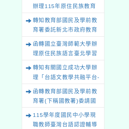
辦理115年原住民族教育
政策研討會「原住民族教
轉知教育部國民及學前教
育國際趨勢與發展」
育署委託新北市政府教育
局辦理「115年度教師專
函轉國立臺灣師範大學辦
業成長研習實施計畫－夢
理原住民族語言臺北學習
的N次方素養工作坊新北
中心115年度第2期「族語
轉知有關國立成功大學辦
場」計畫
學習班」招生簡章及EDM
理「台語文教學共融平台-
教案暨教學示範徵件」活
函轉教育部國民及學前教
動簡章
育署(下稱國教署)委請國
立臺灣師範大學辦理
115學年度國民中小學現
「115年『青年百億海外
職教師臺灣台語認證輔導