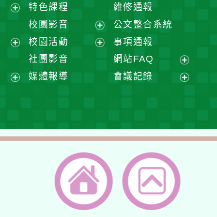
展
特色課程
維修通報
開
展
校園影音
公文整合系統
選
開
展
校園活動
事項通報
單
選
開
展
展
社團影音
網站FAQ
單
選
開
開
展
媒體報導
會議記錄
單
選
選
開
展
展
單
單
選
開
開
單
選
選
單
單
返回首頁
返回頂端