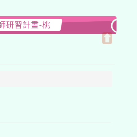
師研習計畫-桃
開
啟
上
方
區
塊