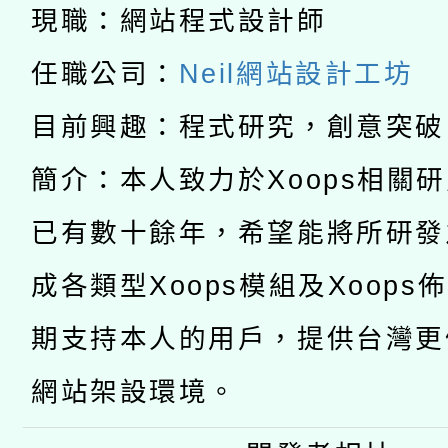
兒童少年暑期犯罪預防
現職：網站程式設計師
公告之原住民族歲時祭
有關本府115年70歲
答一案
任職公司：
Neil網站設計工坊
一案。
本校115學年度第2次
人員健康講座「吃得安
目前興趣：程式研究，創意突破
適應運動共學行動站研
招甄選結果公告(無人
心」，鼓勵退休同仁踴
簡介：本人致力於Xoops相關
本館辦理115年度閱讀
招)
已有數十餘年，希望能將所研發
案。
科技賦能─人工智慧(AI
暨閱讀推動專業研習
成各類型Xoops模組及Xoops
A3數位素養講師名單
礎課程
期支持本人的用戶，提供台灣更
網站架設環境。