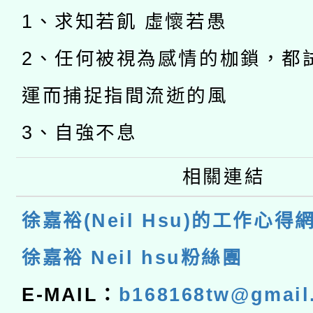
1、求知若飢 虛懷若愚
2、任何被視為感情的枷鎖，都
運而捕捉指間流逝的風
3、自強不息
相關連結
徐嘉裕(Neil Hsu)的工作心得
徐嘉裕 Neil hsu粉絲團
E-MAIL：
b168168tw@gmail