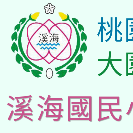
桃
大
溪海國民