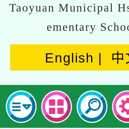
Taoyuan Municipal Hs
ementary Scho
English
中