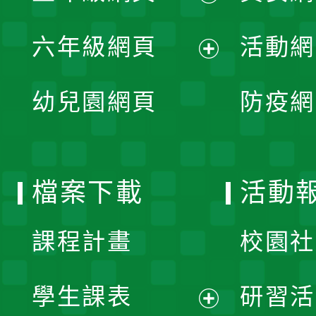
開
展
單
六年級網頁
活動網
選
開
展
單
幼兒園網頁
防疫網
選
開
單
選
檔案下載
活動
單
課程計畫
校園社
學生課表
研習活