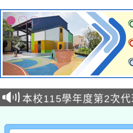
本校115學年度第1次
本校115學年度第2次
第3次招考甄選結果公告
有關原住民族委員會11
次招考甄選結果公告(尚
兒童少年暑期犯罪預防
公告之原住民族歲時祭