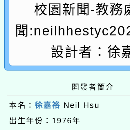
有關本府115年70歲
答一案
校園新聞-教務
一案。
本校115學年度第2次
人員健康講座「吃得安
聞:neilhhestyc2
適應運動共學行動站研
招甄選結果公告(無人
心」，鼓勵退休同仁踴
本館辦理115年度閱讀
設計者：徐
招)
案。
科技賦能─人工智慧(AI
暨閱讀推動專業研習
A3數位素養講師名單
礎課程
開發者簡介
本校115學年度第1次
本名：
徐嘉裕
Neil Hsu
本校115學年度第2次
第3次招考甄選結果公告
有關原住民族委員會11
出生年份：1976年
次招考甄選結果公告(尚