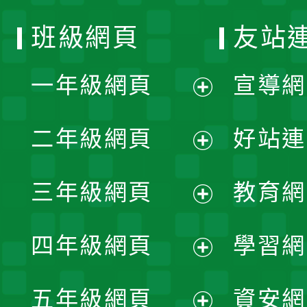
班級網頁
友站
一年級網頁
宣導網
展
二年級網頁
好站連
開
展
三年級網頁
教育網
選
開
展
單
四年級網頁
學習網
選
開
展
單
五年級網頁
資安網
選