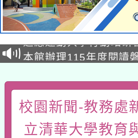
本校115學年度第2次
適應運動共學行動站研
招甄選結果公告(無人
本館辦理115年度閱讀
招)
科技賦能─人工智慧(AI
暨閱讀推動專業研習
A3數位素養講師名單
礎課程
「數位內容與教學軟體線
校園新聞-教務處
有關大陸委員會函釋公
pilot」
立清華大學教育
轉知經濟部水利署委託
薪期間赴陸應申請許可