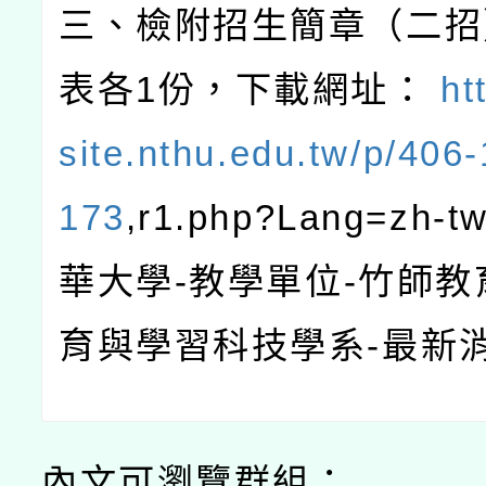
三、檢附招生簡章（二招
表各
1
份，下載網址：
ht
site.nthu.edu.tw/p/406
173
,r1.php?Lang=zh-t
華大學
-
教學單位
-
竹師教
育與學習科技學系
-
最新
內文可瀏覽群組：