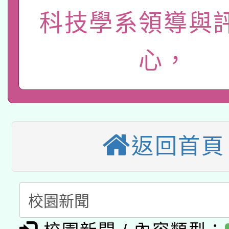
115年8月22日(星期六)
業技術研究院辦理「11
科技學系領導與
2026年桃園地景藝術
桃園市孔廟祈福系列活
用水績優單位及節水達
心，
本校115學年度第2次
開 智慧啟航」
動」
適應運動共學行動站研
招甄選結果公告(無人
本館辦理115年度閱讀
招)
科技賦能─人工智慧(AI
暨閱讀推動專業研習
返回首頁
A3數位素養講師名單
礎課程
「數位內容與教學軟體線
有關大陸委員會函釋公
pilot」