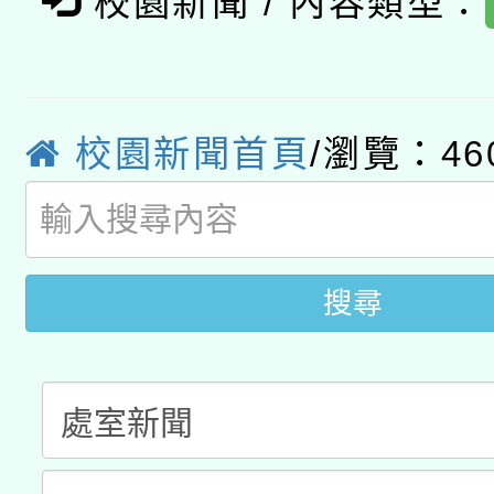
校園新聞 / 內容類型：
轉知經濟部水利署委託
薪期間赴陸應申請許可
115年8月22日(星期六)
業技術研究院辦理「11
2026年桃園地景藝術
桃園市孔廟祈福系列活
用水績優單位及節水達
校園新聞首頁
/瀏覽：46
開 智慧啟航」
動」
搜尋