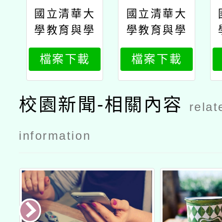
國立清華大
國立清華大
學教育與學
學教育與學
習科技學系
習科技學系
檔案下載
檔案下載
領導與評鑑
領導與評鑑
中心，辦理
中心，辦理
「114年中
「114年中
校園新聞-相關內容
relat
小學教育菁
小學教育菁
英專業培育
英專業培育
information
班」公文
班」招生簡
章