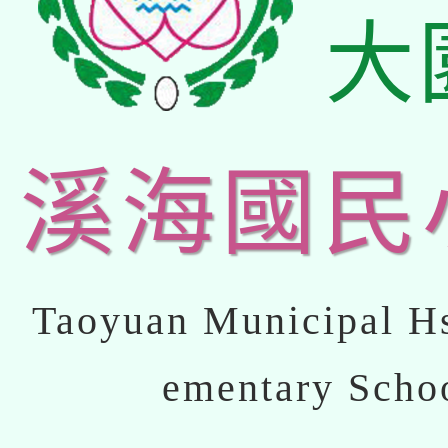
大
溪海國民
Taoyuan Municipal Hs
ementary Scho