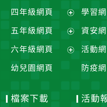
展
單
四年級網頁
學習網
選
開
展
單
五年級網頁
資安網
選
開
展
單
六年級網頁
活動網
選
開
展
單
幼兒園網頁
防疫網
選
開
單
選
檔案下載
活動
單