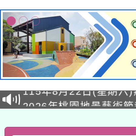
轉知經濟部水利署委託
115年8月22日(星期六)
業技術研究院辦理「11
2026年桃園地景藝術
桃園市孔廟祈福系列活
用水績優單位及節水達
「2026桃園藝術巡演
開 智慧啟航」
動」
轉知教育部國民及學前
關事宜