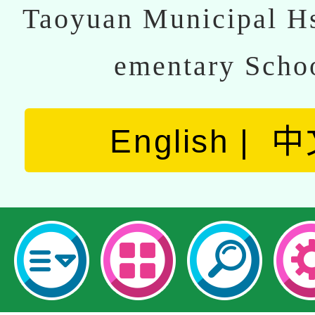
Taoyuan Municipal Hs
ementary Scho
English
中