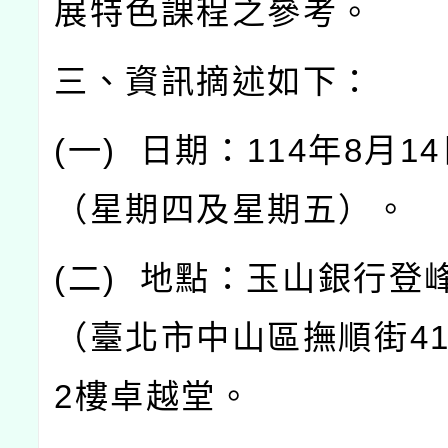
展特色課程之參考。
三、資訊摘述如下：
(
一
)
日期：
114
年
8
月
14
（星期四及星期五）。
(
二
)
地點：玉山銀行登
（臺北市中山區撫順街
4
2
樓卓越堂。