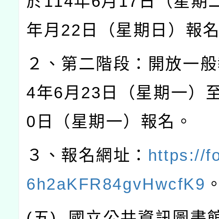
於
114
年
6
月
17
日（星期
年月
22
日（星期日）報
２、第二階段：開放一般
4
年
6
月
23
日（星期一）
0
日（星期一）報名。
３、報名網址：
https://f
6h2aKFR84gvHwcfK9
(
五
)
國立公共資訊圖書