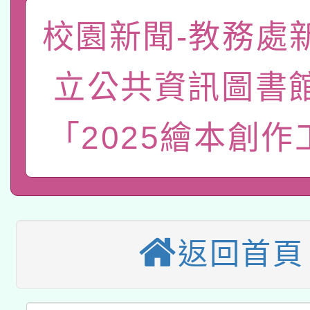
函轉國家教育研究院中心
國立臺灣師範大學辦理「1
校園新聞-教務處
轉知教育部國民及學前
原住民族教育政策研討
年度健康促進學校輔導
立公共資訊圖書
函轉國立臺灣師範大學
新北市政府教育局辦理「
族教育國際趨勢與發展
業成長研習」實施計畫
轉知有關國立成功大學
「2025繪本創作
族語言臺北學習中心11
師專業成長研習實施計
教育部國民及學前教育署「
文教學共融平台-教案
「族語學習班」招生簡章
方素養工作坊新北場」
轉知經濟部水利署委託
年度COVID-19疫苗
件」活動簡章
115年8月22日(星期六)
業技術研究院辦理「11
接種對象擴大為「滿6
返回首頁
2026年桃園地景藝術
桃園市孔廟祈福系列活
用水績優單位及節水達
接種之民眾」措施，延長
「2026桃園藝術巡演