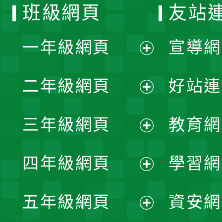
班級網頁
友站
一年級網頁
宣導網
展
二年級網頁
好站連
開
展
三年級網頁
教育網
選
開
展
單
四年級網頁
學習網
選
開
展
單
五年級網頁
資安網
選
開