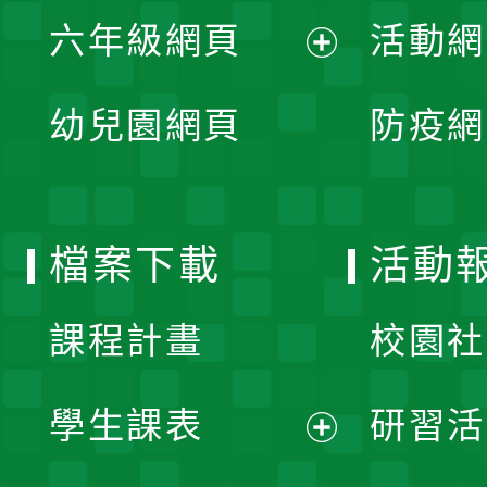
展
單
六年級網頁
活動網
選
開
展
單
幼兒園網頁
防疫網
選
開
單
選
檔案下載
活動
單
課程計畫
校園社
學生課表
研習活
展