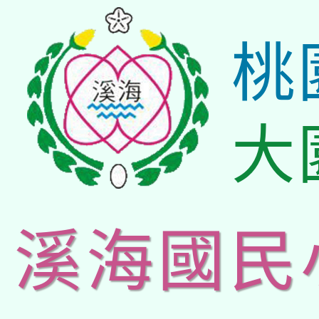
桃
大
溪海國民