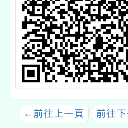
←
前往上一頁
前往下