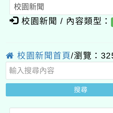
開 智慧啟航」
動」
月28日止
轉知教育部國民及學前
關事宜
校園新聞 / 內容類型：
函轉國家教育研究院中心
國立臺灣師範大學辦理「1
轉知教育部國民及學前
原住民族教育政策研討
年度健康促進學校輔導
函轉國立臺灣師範大學
新北市政府教育局辦理「
族教育國際趨勢與發展
業成長研習」實施計畫
校園新聞首頁
/瀏覽：32
轉知有關國立成功大學
族語言臺北學習中心11
師專業成長研習實施計
教育部國民及學前教育署「
文教學共融平台-教案
「族語學習班」招生簡章
方素養工作坊新北場」
年度COVID-19疫苗
件」活動簡章
搜尋
接種對象擴大為「滿6