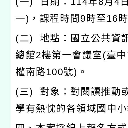
(
一
)
日期：
114
年
8
月
4
一
)
，課程時間
9
時至
16
(
二
)
地點：國立公共資
總館
2
樓第一會議室
(
臺中
權南路
100
號
)
。
(
三
)
對象：對閱讀推動
學有熱忱的各領域國中小