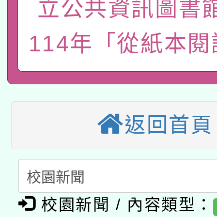
立公共資訊圖書
轉知經濟部水利署委託
薪期間赴陸應申請許可
115年8月22日(星期六)
業技術研究院辦理「11
114年「從紙本
2026年桃園地景藝術
桃園市孔廟祈福系列活
用水績優單位及節水達
本校115學年度第2次
開 智慧啟航」
動」
適應運動共學行動站研
招甄選結果公告(無人
返回首頁
本館辦理115年度閱讀
招)
科技賦能─人工智慧(AI
暨閱讀推動專業研習
A3數位素養講師名單
礎課程
「數位內容與教學軟體線
校園新聞 / 內容類型：