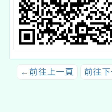
←
前往上一頁
前往下