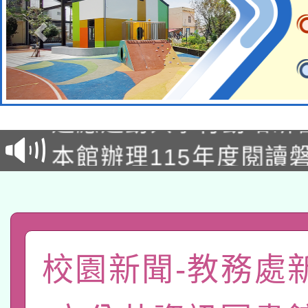
本校115學年度第2次
適應運動共學行動站研
招甄選結果公告(無人
本館辦理115年度閱讀
招)
科技賦能─人工智慧(AI
暨閱讀推動專業研習
A3數位素養講師名單
礎課程
「數位內容與教學軟體線
校園新聞-教務處
有關大陸委員會函釋公
pilot」