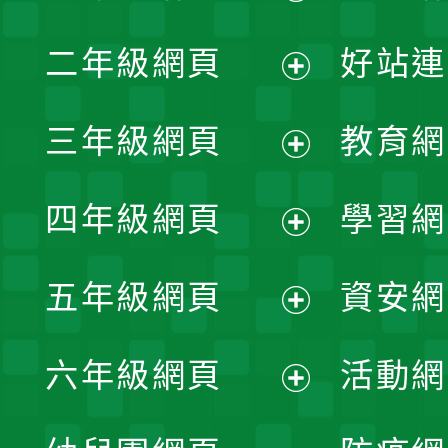
展
二年級網頁
好站連
開
展
三年級網頁
教育網
選
開
展
單
四年級網頁
學習網
選
開
展
單
五年級網頁
資安網
選
開
展
單
六年級網頁
活動網
選
開
展
單