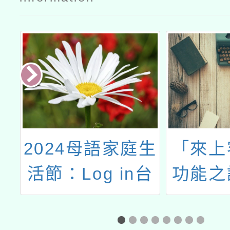
生
「來上客」網站
114
台
功能之說明會和
文教基
己
全國競賽活動
屆全國
s