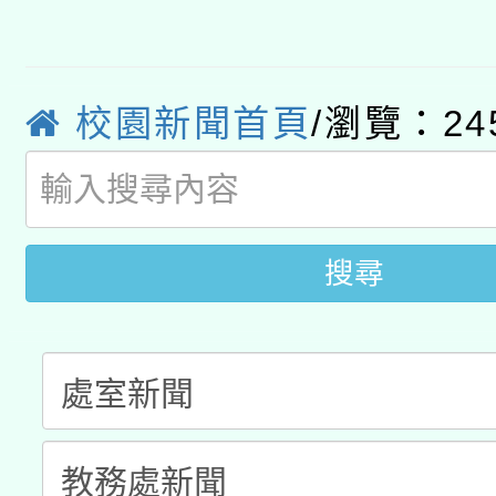
有關大陸委員會函釋公
pilot」
轉知經濟部水利署委託
薪期間赴陸應申請許可
校園新聞首頁
/瀏覽：24
115年8月22日(星期六)
業技術研究院辦理「11
2026年桃園地景藝術
桃園市孔廟祈福系列活
用水績優單位及節水達
開 智慧啟航」
動」
搜尋