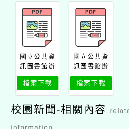
國立公共資
國立公共資
訊圖書館辦
訊圖書館辦
理114年
理114年
檔案下載
檔案下載
「從紙本閱
「從紙本閱
讀到數位閱
讀到數位閱
讀的教室實
讀的教室實
校園新聞-相關內容
relat
施方案工作
施方案工作
坊」
坊」公文
information