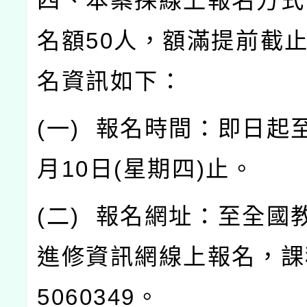
四、本案採線上報名方式
名額
50
人，額滿提前截
名資訊如下：
(
一
)
報名時間：即日起
月
10
日
(
星期四
)
止。
(
二
)
報名網址：至全國
進修資訊網線上報名，課
5060349
。