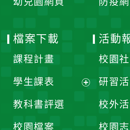
幼兒園網頁
防疫網
選
開
單
選
檔案下載
活動
單
課程計畫
校園社
學生課表
研習活
展
教科書評選
校外活
開
校園檔案
校園志
選