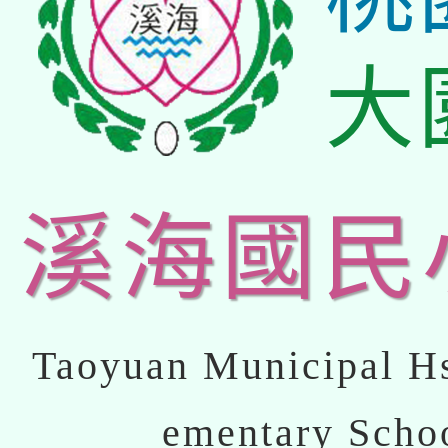
大
溪海國民
Taoyuan Municipal Hs
ementary Scho