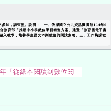
close
參加，請查照。說明： 一、依據國立公共資訊圖書館114年6
block
館配合教育部「推動中小學數位學習精進方案」建置「教育雲電子書
資源融入教學，培養學生從文本到數位的閱讀素養。三、工作坊課程
114年「從紙本閱讀到數位閱
Open
uppe
block