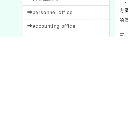
二
方
personnel office
的
accounting office
三
preschool
(
一
parent meeting
(
二
Teachers' Association
(
三
content tag
四
Notice
33
Propaganda
114
(
一
course
205
News
38
feature
1
Contest
511