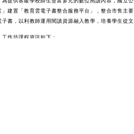
、為提供各級學校師生豐富多元的數位閱讀內容，國立公
案」建置「教育雲電子書整合服務平台」，整合市售主要
電子書，以利教師運用閱讀資源融入教學，培養學生從文
、工作坊課程資訊如下：
)
日期：
114
年
8
月
4
日
(
星期一
)
，課程時間
9
時至
16
時。
)
地點：國立公共資訊圖書館總館
2
樓第一會議室
(
臺中
)
對象：對閱讀推動或融入教學有熱忱的各領域國中小
、本案採線上報名方式，每場次名額
50
人，額滿提前截
)
報名時間：即日起至
114
年
7
月
10
日
(
星期四
)
止。