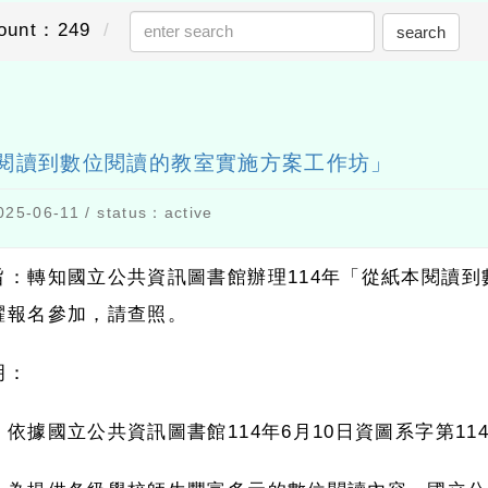
ount：249
search
send out
本閱讀到數位閱讀的教室實施方案工作坊」
25-06-11 / status：active
旨：轉知國立公共資訊圖書館辦理
114
年「從紙本閱讀到
躍報名參加，請查照。
明：
、依據國立公共資訊圖書館
114
年
6
月
10
日資圖系字第
11