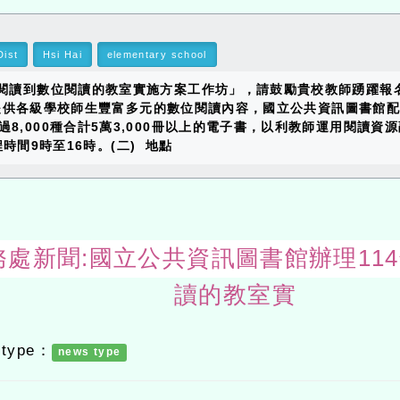
ist
Hsi Hai
elementary school
本閱讀到數位閱讀的教室實施方案工作坊」，請鼓勵貴校教師踴躍報名
二、為提供各級學校師生豐富多元的數位閱讀內容，國立公共資訊圖書
8,000種合計5萬3,000冊以上的電子書，以利教師運用閱讀
程時間9時至16時。(二) 地點
ws-教務處新聞:國立公共資訊圖書館辦理
讀的教室實
 type：
news type