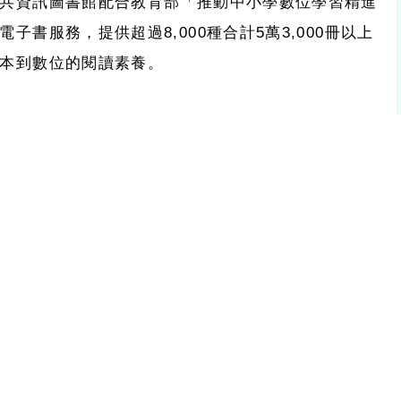
共資訊圖書館配合教育部「推動中小學數位學習精進
電子書服務，提供超過
8,000
種合計
5
萬
3,000
冊以上
本到數位的閱讀素養。
市南區五權南路
100
號
)
。
教師。
止，相關報名資訊如下：