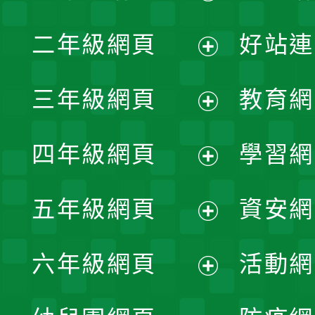
展
二年級網頁
好站連
開
展
三年級網頁
教育網
選
開
展
單
四年級網頁
學習網
選
開
展
單
五年級網頁
資安網
選
開
展
單
六年級網頁
活動網
選
開
展
單