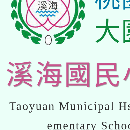
大
溪海國民
Taoyuan Municipal Hs
ementary Scho