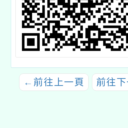
←
前往上一頁
前往下