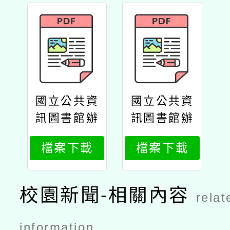
國立公共資
國立公共資
訊圖書館辦
訊圖書館辦
理114年
理114年
檔案下載
檔案下載
「從紙本閱
「從紙本閱
讀到數位閱
讀到數位閱
讀的教室實
讀的教室實
校園新聞-相關內容
relat
施方案工作
施方案工作
坊」
坊」公文
information