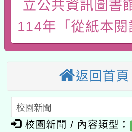
立公共資訊圖書
115年8月22日(星期六)
業技術研究院辦理「11
2026年桃園地景藝術
桃園市孔廟祈福系列活
用水績優單位及節水達
114年「從紙本
「2026桃園藝術巡演
開 智慧啟航」
動」
適應運動共學行動站研
關事宜
本館辦理115年度閱讀
返回首頁
科技賦能─人工智慧(AI
暨閱讀推動專業研習
A3數位素養講師名單
礎課程
「數位內容與教學軟體線
有關大陸委員會函釋公
校園新聞 / 內容類型：
pilot」