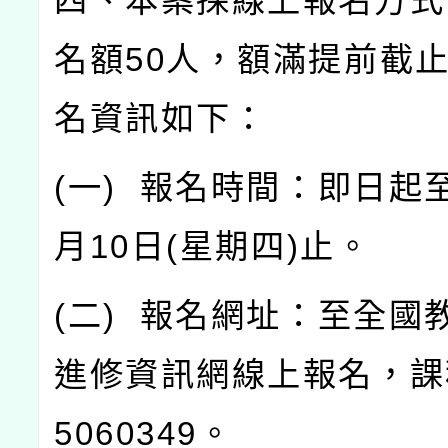
四、本案採線上報名方式
名額
50
人，額滿提前截
名資訊如下：
(
一
)
報名時間：即日起
月
10
日
(
星期四
)
止。
(
二
)
報名網址：至全國
進修資訊網線上報名，課
5060349
。