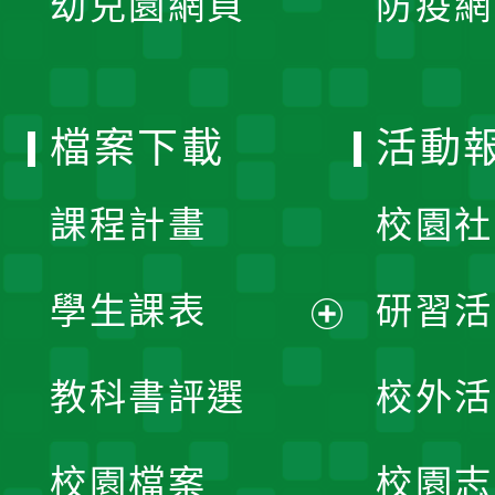
幼兒園網頁
防疫網
選
開
單
選
檔案下載
活動
單
課程計畫
校園社
學生課表
研習活
展
教科書評選
校外活
開
校園檔案
校園志
選