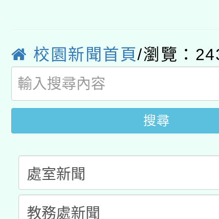
轉知經濟部水利署委託
薪期間赴陸應申請許可
115年8月22日(星期六)
業技術研究院辦理「11
校園新聞首頁
/瀏覽：24
2026年桃園地景藝術
桃園市孔廟祈福系列活
用水績優單位及節水達
「2026桃園藝術巡演
開 智慧啟航」
動」
關事宜
搜尋