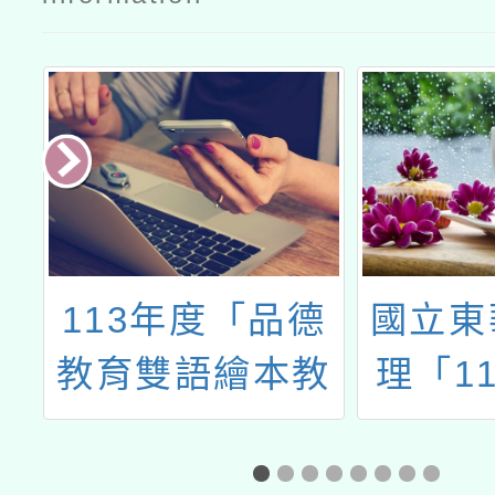
位
113年度「品德
國立東
政
教育雙語繪本教
理「1
購
學培訓工作坊」
二年課
，
族教育