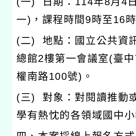
(
一
)
日期：
114
年
8
月
4
一
)
，課程時間
9
時至
16
(
二
)
地點：國立公共資
總館
2
樓第一會議室
(
臺中
權南路
100
號
)
。
(
三
)
對象：對閱讀推動
學有熱忱的各領域國中小