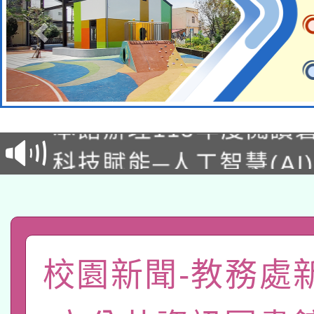
適應運動共學行動站研
本館辦理115年度閱讀
科技賦能─人工智慧(AI
暨閱讀推動專業研習
A3數位素養講師名單
礎課程
「數位內容與教學軟體線
有關大陸委員會函釋公
pilot」
校園新聞-教務處
轉知經濟部水利署委託
薪期間赴陸應申請許可