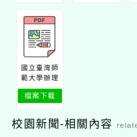
中心114年
度暑期「教
學知能課程
學習班」、
「族語學習
班」招生公
文
國立臺灣師
範大學辦理
原住民族語
檔案下載
言臺北學習
中心114年
度暑期「族
校園新聞-相關內容
relat
語學習班」