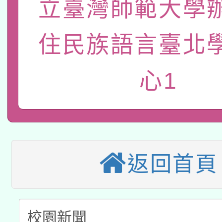
立臺灣師範大學
轉知經濟部水利署委託
薪期間赴陸應申請許可
115年8月22日(星期六)
業技術研究院辦理「11
住民族語言臺北
2026年桃園地景藝術
桃園市孔廟祈福系列活
用水績優單位及節水達
心1
本校115學年度第2次
開 智慧啟航」
動」
適應運動共學行動站研
招甄選結果公告(無人
本館辦理115年度閱讀
招)
科技賦能─人工智慧(AI
暨閱讀推動專業研習
返回首頁
A3數位素養講師名單
礎課程
「數位內容與教學軟體線