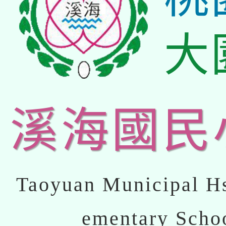
大
溪海國民
Taoyuan Municipal Hs
ementary Scho