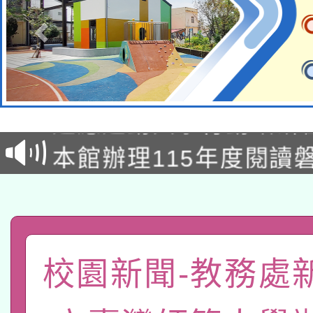
本校115學年度第2次
適應運動共學行動站研
招甄選結果公告(無人
本館辦理115年度閱讀
招)
科技賦能─人工智慧(AI
暨閱讀推動專業研習
A3數位素養講師名單
礎課程
「數位內容與教學軟體線
校園新聞-教務處
有關大陸委員會函釋公
pilot」