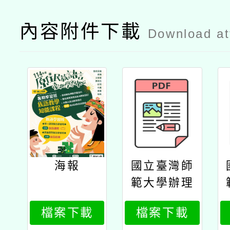
內容附件下載
Download a
海報
國立臺灣師
範大學辦理
原住民族語
檔案下載
檔案下載
言臺北學習