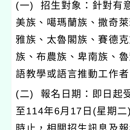
(
一
)
招生對象：針對有
美族、噶瑪蘭族、撒奇萊
雅族、太魯閣族、賽德克
族、布農族、卑南族、魯
語教學或語言推動工作者
(
二
)
報名日期：即日起
至
114
年
6
月
17
日
(
星期二
時止，相關招生訊息及報