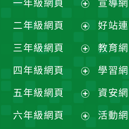
一年級網頁
宣導網
展
二年級網頁
好站連
開
展
三年級網頁
教育網
選
開
展
單
四年級網頁
學習網
選
開
展
單
五年級網頁
資安網
選
開
展
單
六年級網頁
活動網
選
開
展