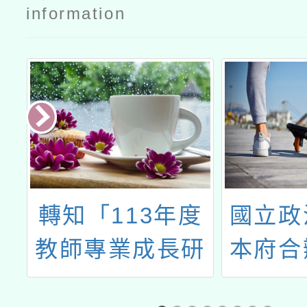
招生簡章
information
度
國立政治大學與
114
研
本府合辦商學院
助師資
次
及社會科學院學
學領域