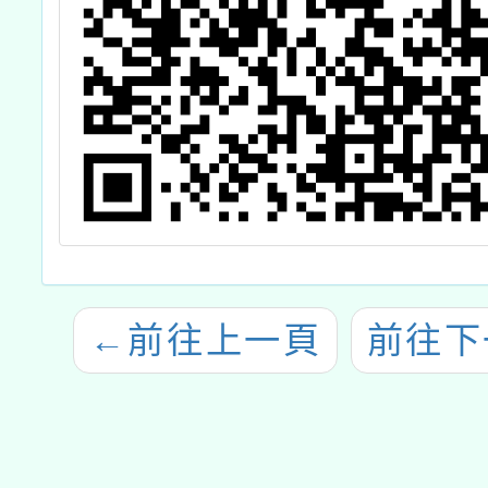
←
前往上一頁
前往下