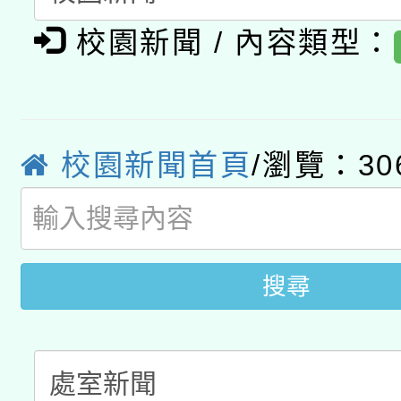
有關大陸委員會函釋公
pilot」
校園新聞 / 內容類型：
轉知經濟部水利署委託
薪期間赴陸應申請許可
115年8月22日(星期六)
業技術研究院辦理「11
2026年桃園地景藝術
桃園市孔廟祈福系列活
用水績優單位及節水達
校園新聞首頁
/瀏覽：30
開 智慧啟航」
動」
搜尋