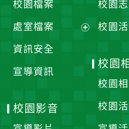
校園檔案
校園志
選
單
處室檔案
校園活
展
資訊安全
開
校園
宣導資訊
選
校園相
單
校園活
校園影音
宣導影片
宣導活