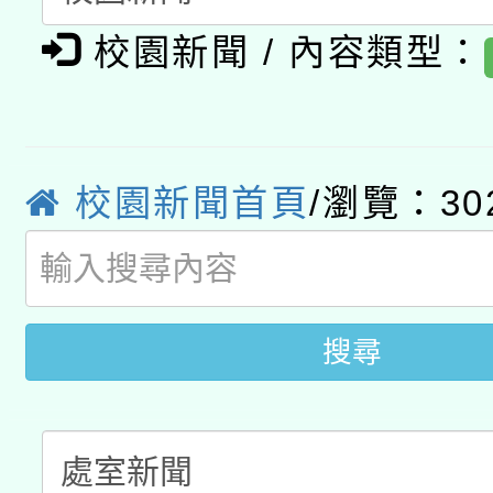
轉知教育部國民及學前
原住民族教育政策研討
年度健康促進學校輔導
校園新聞 / 內容類型：
函轉國立臺灣師範大學
新北市政府教育局辦理「
族教育國際趨勢與發展
業成長研習」實施計畫
轉知有關國立成功大學
族語言臺北學習中心11
師專業成長研習實施計
教育部國民及學前教育署「
校園新聞首頁
/瀏覽：30
文教學共融平台-教案
「族語學習班」招生簡章
方素養工作坊新北場」
年度COVID-19疫苗
件」活動簡章
接種對象擴大為「滿6
搜尋
接種之民眾」措施，延長
月28日止