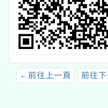
←
前往上一頁
前往下