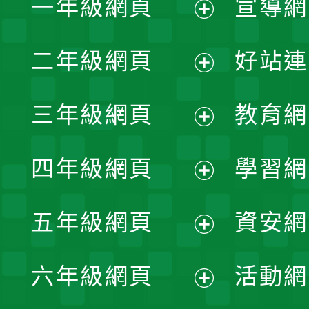
一年級網頁
宣導網
展
二年級網頁
好站連
開
展
三年級網頁
教育網
選
開
展
單
四年級網頁
學習網
選
開
展
單
五年級網頁
資安網
選
開
展
單
六年級網頁
活動網
選
開
展