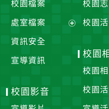
校園檔案
校園志
選
單
處室檔案
校園活
展
資訊安全
開
校園
宣導資訊
選
校園相
單
校園活
校園影音
宣導影片
宣導活