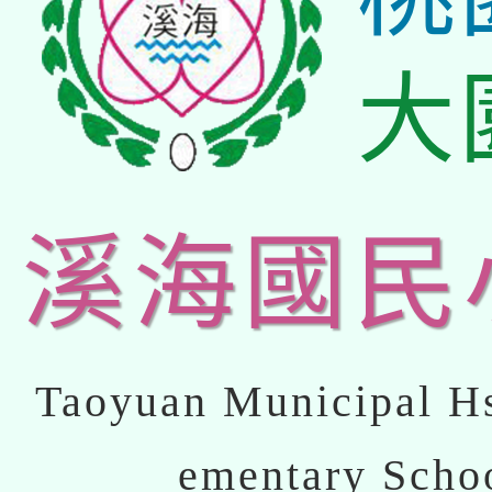
大
溪海國民
Taoyuan Municipal Hs
ementary Scho