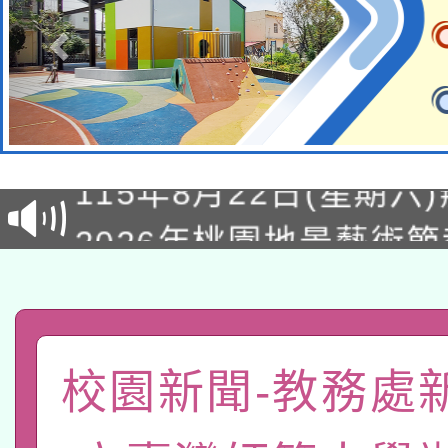
轉知經濟部水利署委託
115年8月22日(星期六)
業技術研究院辦理「11
2026年桃園地景藝術
桃園市孔廟祈福系列活
用水績優單位及節水達
「2026桃園藝術巡演
開 智慧啟航」
動」
轉知教育部國民及學前
關事宜
函轉國家教育研究院中心
國立臺灣師範大學辦理「1
校園新聞-教務處
轉知教育部國民及學前
原住民族教育政策研討
年度健康促進學校輔導