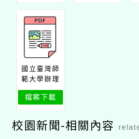
中心114年
度暑期「教
學知能課程
學習班」、
「族語學習
班」招生公
文
國立臺灣師
範大學辦理
原住民族語
檔案下載
言臺北學習
中心114年
度暑期「族
校園新聞-相關內容
relat
語學習班」