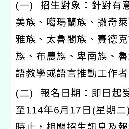
(
一
)
招生對象：針對有
美族、噶瑪蘭族、撒奇萊
雅族、太魯閣族、賽德克
族、布農族、卑南族、魯
語教學或語言推動工作者
(
二
)
報名日期：即日起
至
114
年
6
月
17
日
(
星期二
時止，相關招生訊息及報