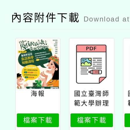
內容附件下載
Download a
海報
國立臺灣師
範大學辦理
原住民族語
檔案下載
檔案下載
言臺北學習