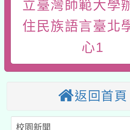
立臺灣師範大學
函轉國立臺灣師範大學
新北市政府教育局辦理「
族教育國際趨勢與發展
業成長研習」實施計畫
轉知有關國立成功大學
住民族語言臺北
族語言臺北學習中心11
師專業成長研習實施計
教育部國民及學前教育署「
文教學共融平台-教案
「族語學習班」招生簡章
方素養工作坊新北場」
心1
轉知經濟部水利署委託
年度COVID-19疫苗
件」活動簡章
115年8月22日(星期六)
業技術研究院辦理「11
接種對象擴大為「滿6
2026年桃園地景藝術
桃園市孔廟祈福系列活
用水績優單位及節水達
接種之民眾」措施，延長
返回首頁
「2026桃園藝術巡演
開 智慧啟航」
動」
月28日止
轉知教育部國民及學前
關事宜
函轉國家教育研究院中心
國立臺灣師範大學辦理「1