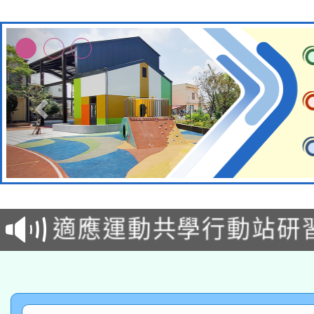
本校115學年度第2次
適應運動共學行動站研
招甄選結果公告(無人
本館辦理115年度閱讀
招)
科技賦能─人工智慧(AI
暨閱讀推動專業研習