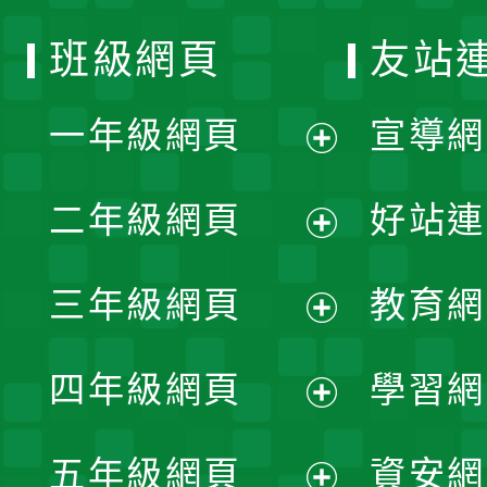
班級網頁
友站
一年級網頁
宣導網
展
二年級網頁
好站連
開
展
三年級網頁
教育網
選
開
展
單
四年級網頁
學習網
選
開
展
單
五年級網頁
資安網
選