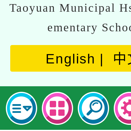
Taoyuan Municipal Hs
ementary Scho
English
中