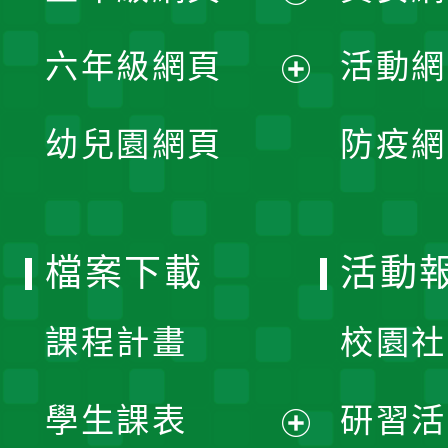
開
展
單
六年級網頁
活動網
選
開
展
單
幼兒園網頁
防疫網
選
開
單
選
檔案下載
活動
單
課程計畫
校園社
學生課表
研習活