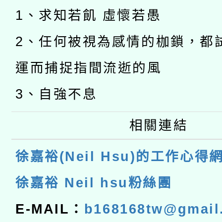
1、求知若飢 虛懷若愚
2、任何被視為感情的枷鎖，都
運而捕捉指間流逝的風
3、自強不息
相關連結
徐嘉裕(Neil Hsu)的工作心得
徐嘉裕 Neil hsu粉絲團
E-MAIL：
b168168tw@gmail