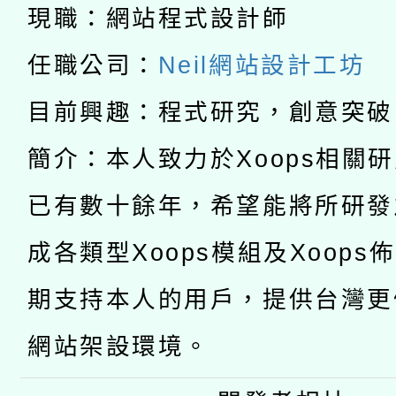
科技賦能─人工智慧(AI
暨閱讀推動專業研習
現職：網站程式設計師
A3數位素養講師名單
礎課程
任職公司：
Neil網站設計工坊
「數位內容與教學軟體線
目前興趣：程式研究，創意突破
有關大陸委員會函釋公
pilot」
簡介：本人致力於Xoops相關
轉知經濟部水利署委託
薪期間赴陸應申請許可
已有數十餘年，希望能將所研發
115年8月22日(星期六)
業技術研究院辦理「11
成各類型Xoops模組及Xoops
2026年桃園地景藝術
桃園市孔廟祈福系列活
用水績優單位及節水達
期支持本人的用戶，提供台灣更
開 智慧啟航」
動」
網站架設環境。