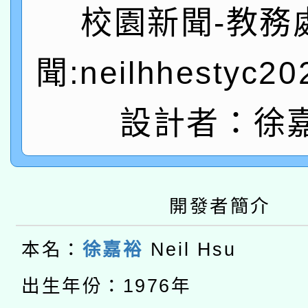
A3數位素養講師名單
礎課程
校園新聞-教務
「數位內容與教學軟體線
聞:neilhhestyc2
有關大陸委員會函釋公
pilot」
轉知經濟部水利署委託
薪期間赴陸應申請許可
設計者：徐
115年8月22日(星期六)
業技術研究院辦理「11
2026年桃園地景藝術
桃園市孔廟祈福系列活
用水績優單位及節水達
開發者簡介
本校115學年度第2次
開 智慧啟航」
動」
適應運動共學行動站研
本名：
徐嘉裕
Neil Hsu
招甄選結果公告(無人
本館辦理115年度閱讀
出生年份：1976年
招)