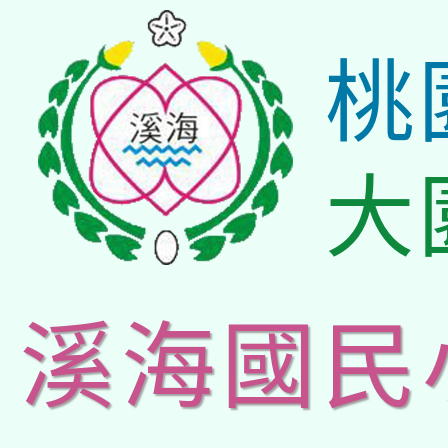
桃
大
溪海國民