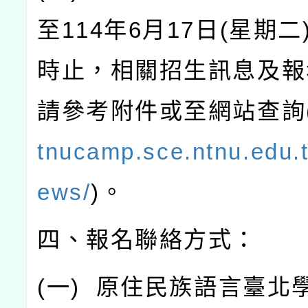
至
114
年
6
月
17
日
(
星期二
時止，相關招生訊息及報
請參考附件或至網站查詢
tnucamp.sce.ntnu.edu.t
ews/
)
。
四、報名聯絡方式：
(
一
)
原住民族語言臺北