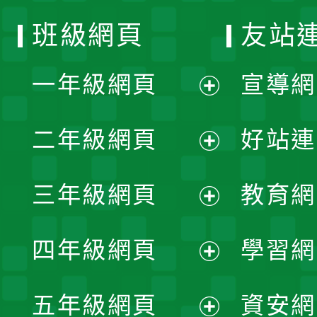
班級網頁
友站
一年級網頁
宣導網
展
二年級網頁
好站連
開
展
三年級網頁
教育網
選
開
展
單
四年級網頁
學習網
選
開
展
單
五年級網頁
資安網
選