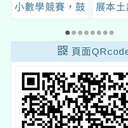
回
小數學競賽，鼓
展本土
識
勵學生報名參
貢獻獎
加。
限延長
月1
頁面QRcod