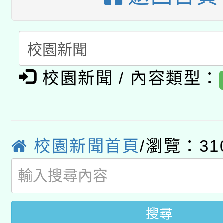
A3數位素養講師名單
礎課程
「數位內容與教學軟體線
有關大陸委員會函釋公
pilot」
校園新聞 / 內容類型：
轉知經濟部水利署委託
薪期間赴陸應申請許可
115年8月22日(星期六)
業技術研究院辦理「11
2026年桃園地景藝術
桃園市孔廟祈福系列活
校園新聞首頁
/瀏覽：31
用水績優單位及節水達
開 智慧啟航」
動」
搜尋