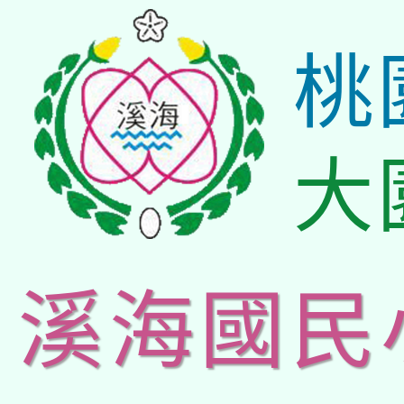
桃
大
溪海國民