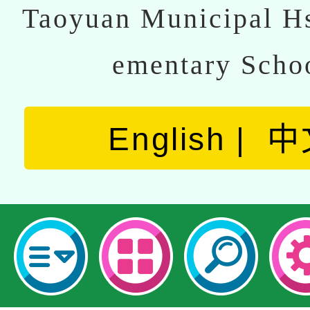
Taoyuan Municipal Hs
ementary Scho
English
中