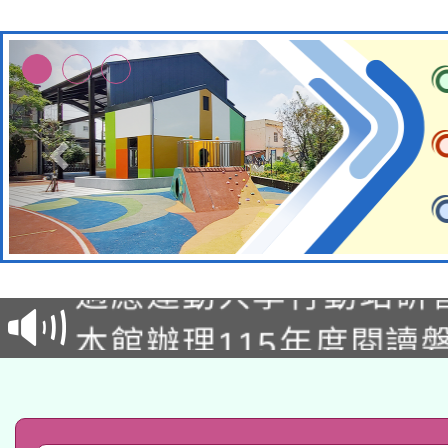
本校115學年度第2次
適應運動共學行動站研
招甄選結果公告(無人
本館辦理115年度閱讀
招)
科技賦能─人工智慧(AI
暨閱讀推動專業研習
A3數位素養講師名單
礎課程