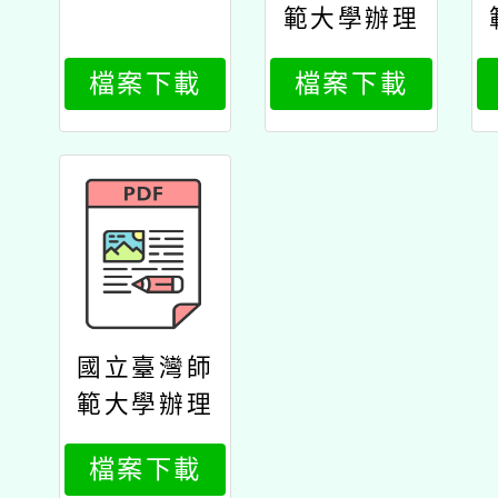
範大學辦理
原住民族語
檔案下載
檔案下載
言臺北學習
中心114年
度暑期「教
學知能課程
學習班」、
「族語學習
班」招生公
文
國立臺灣師
範大學辦理
原住民族語
檔案下載
言臺北學習