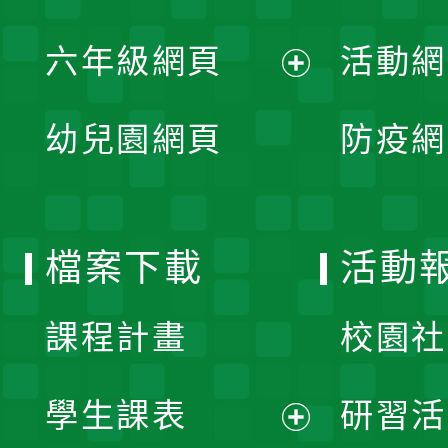
開
展
單
六年級網頁
活動網
選
開
展
單
幼兒園網頁
防疫網
選
開
單
選
檔案下載
活動
單
課程計畫
校園社
學生課表
研習活