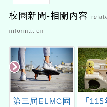
中心114年
度暑期「族
校園新聞-相關內容
relat
語學習班」
招生簡章
information
教
第三屆ELMC國
「11