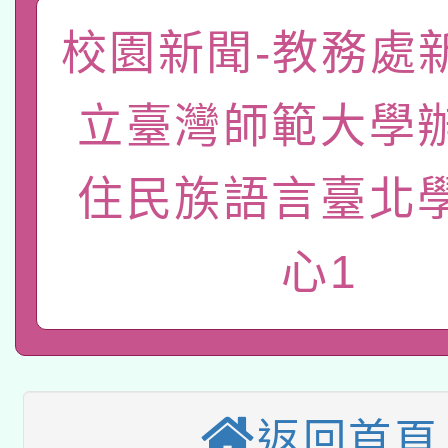
「數位內容與教學軟體線
校園新聞-教務處
有關大陸委員會函釋公
pilot」
立臺灣師範大學
轉知經濟部水利署委託
薪期間赴陸應申請許可
115年8月22日(星期六)
業技術研究院辦理「11
住民族語言臺北
2026年桃園地景藝術
桃園市孔廟祈福系列活
用水績優單位及節水達
心1
本校115學年度第2次
開 智慧啟航」
動」
適應運動共學行動站研
招甄選結果公告(無人
本館辦理115年度閱讀
招)
科技賦能─人工智慧(AI
返回首頁
暨閱讀推動專業研習