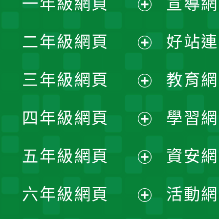
一年級網頁
宣導網
展
二年級網頁
好站連
開
展
三年級網頁
教育網
選
開
展
單
四年級網頁
學習網
選
開
展
單
五年級網頁
資安網
選
開
展
單
六年級網頁
活動網
選
開
展