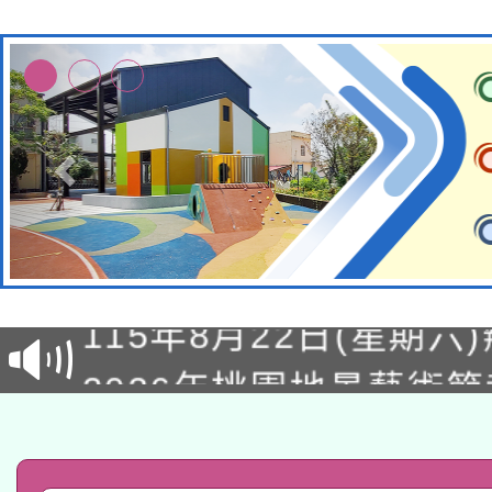
轉知經濟部水利署委託
115年8月22日(星期六)
業技術研究院辦理「11
2026年桃園地景藝術
桃園市孔廟祈福系列活
用水績優單位及節水達
「2026桃園藝術巡演
開 智慧啟航」
動」
轉知教育部國民及學前
關事宜