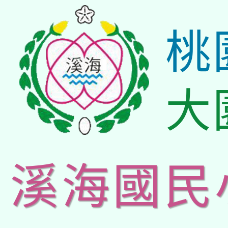
桃
大
溪海國民