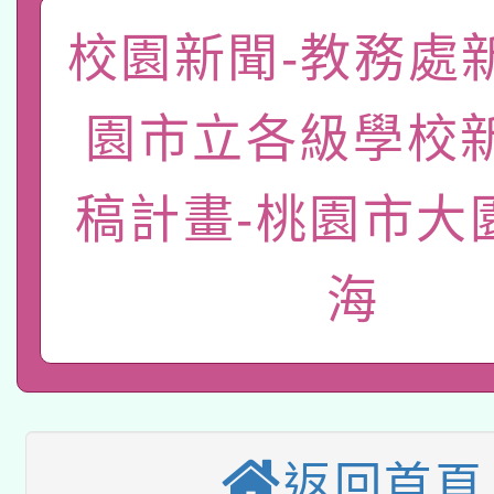
函轉國家教育研究院中心
校園新聞-教務處
國立臺灣師範大學辦理「1
轉知教育部國民及學前
原住民族教育政策研討
年度健康促進學校輔導
園市立各級學校
函轉國立臺灣師範大學
新北市政府教育局辦理「
族教育國際趨勢與發展
業成長研習」實施計畫
轉知有關國立成功大學
稿計畫-桃園市大
族語言臺北學習中心11
師專業成長研習實施計
教育部國民及學前教育署「
文教學共融平台-教案
「族語學習班」招生簡章
方素養工作坊新北場」
海
轉知經濟部水利署委託
年度COVID-19疫苗
件」活動簡章
115年8月22日(星期六)
業技術研究院辦理「11
接種對象擴大為「滿6
2026年桃園地景藝術
桃園市孔廟祈福系列活
用水績優單位及節水達
接種之民眾」措施，延長
返回首頁
「2026桃園藝術巡演