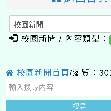
開 智慧啟航」
動」
月28日止
轉知教育部國民及學前
關事宜
函轉國家教育研究院中心
國立臺灣師範大學辦理「1
轉知教育部國民及學前
原住民族教育政策研討
年度健康促進學校輔導
校園新聞 / 內容類型：
函轉國立臺灣師範大學
新北市政府教育局辦理「
族教育國際趨勢與發展
業成長研習」實施計畫
轉知有關國立成功大學
族語言臺北學習中心11
師專業成長研習實施計
教育部國民及學前教育署「
校園新聞首頁
/瀏覽：30
文教學共融平台-教案
「族語學習班」招生簡章
方素養工作坊新北場」
年度COVID-19疫苗
件」活動簡章
接種對象擴大為「滿6
搜尋