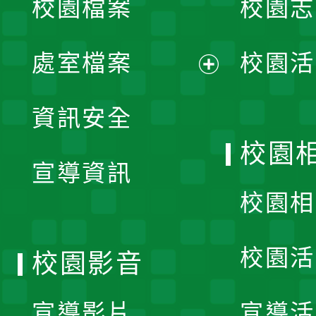
校園檔案
校園志
選
單
處室檔案
校園活
展
資訊安全
開
校園
宣導資訊
選
校園相
單
校園活
校園影音
宣導影片
宣導活