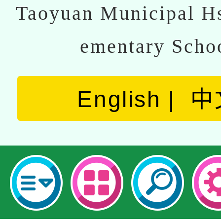
Taoyuan Municipal Hs
ementary Scho
English
中