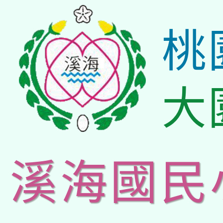
桃
大
溪海國民