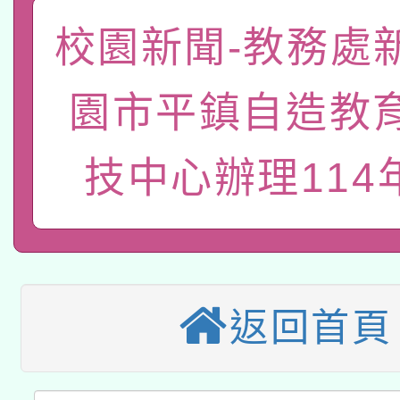
「數位內容與教學軟體線
校園新聞-教務處
有關大陸委員會函釋公
pilot」
園市平鎮自造教
轉知經濟部水利署委託
薪期間赴陸應申請許可
115年8月22日(星期六)
技中心辦理114年
業技術研究院辦理「11
2026年桃園地景藝術
桃園市孔廟祈福系列活
用水績優單位及節水達
本校115學年度第2次
開 智慧啟航」
動」
適應運動共學行動站研
招甄選結果公告(無人
返回首頁
本館辦理115年度閱讀
招)
科技賦能─人工智慧(AI
暨閱讀推動專業研習