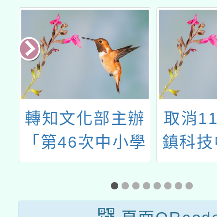
國
轉知文化部主辦
取消11
課
「第46次中小學
鎮科技
生讀物選介」
中資科
教學─
模擬器