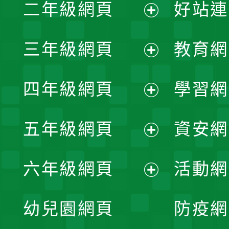
二年級網頁
好站連
開
展
三年級網頁
教育網
選
開
展
單
四年級網頁
學習網
選
開
展
單
五年級網頁
資安網
選
開
展
單
六年級網頁
活動網
選
開
展
單
幼兒園網頁
防疫網
選
開