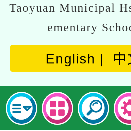
Taoyuan Municipal Hs
ementary Scho
English
中