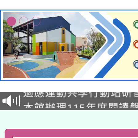
本校115學年度第2次
適應運動共學行動站研
招甄選結果公告(無人
本館辦理115年度閱讀
招)
科技賦能─人工智慧(AI
暨閱讀推動專業研習
A3數位素養講師名單
礎課程