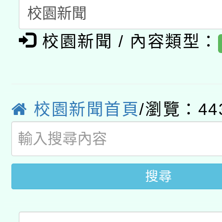
A3數位素養講師名單
礎課程
校園新聞 / 內容類型：
「數位內容與教學軟體線
有關大陸委員會函釋公
pilot」
轉知經濟部水利署委託
薪期間赴陸應申請許可
校園新聞首頁
/瀏覽：44
115年8月22日(星期六)
業技術研究院辦理「11
2026年桃園地景藝術
桃園市孔廟祈福系列活
用水績優單位及節水達
開 智慧啟航」
動」
搜尋