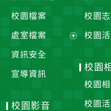
開
校園檔案
校園志
選
單
處室檔案
校園活
展
資訊安全
開
校園
宣導資訊
選
校園相
單
校園活
校園影音