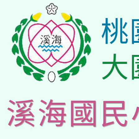
桃
大
溪海國民