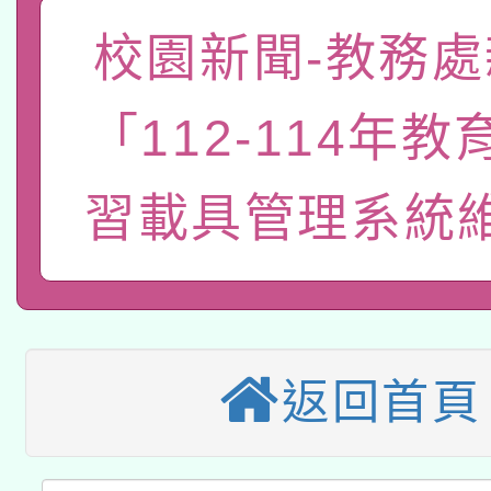
函轉國家教育研究院中心
校園新聞-教務處
國立臺灣師範大學辦理「1
轉知教育部國民及學前
原住民族教育政策研討
年度健康促進學校輔導
「112-114年
函轉國立臺灣師範大學
新北市政府教育局辦理「
族教育國際趨勢與發展
業成長研習」實施計畫
習載具管理系統
轉知有關國立成功大學
族語言臺北學習中心11
師專業成長研習實施計
教育部國民及學前教育署「
文教學共融平台-教案
「族語學習班」招生簡章
方素養工作坊新北場」
轉知經濟部水利署委託
年度COVID-19疫苗
件」活動簡章
115年8月22日(星期六)
業技術研究院辦理「11
接種對象擴大為「滿6
返回首頁
2026年桃園地景藝術
桃園市孔廟祈福系列活
用水績優單位及節水達
接種之民眾」措施，延長
「2026桃園藝術巡演