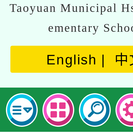
Taoyuan Municipal Hs
ementary Scho
English
中