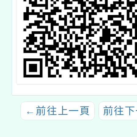
←
前往上一頁
前往下