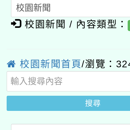
開 智慧啟航」
動」
月28日止
轉知教育部國民及學前
關事宜
校園新聞 / 內容類型：
函轉國家教育研究院中心
國立臺灣師範大學辦理「1
轉知教育部國民及學前
原住民族教育政策研討
年度健康促進學校輔導
函轉國立臺灣師範大學
新北市政府教育局辦理「
族教育國際趨勢與發展
業成長研習」實施計畫
校園新聞首頁
/瀏覽：32
轉知有關國立成功大學
族語言臺北學習中心11
師專業成長研習實施計
教育部國民及學前教育署「
文教學共融平台-教案
「族語學習班」招生簡章
方素養工作坊新北場」
年度COVID-19疫苗
件」活動簡章
搜尋
接種對象擴大為「滿6