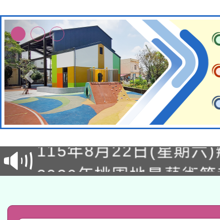
轉知經濟部水利署委託
115年8月22日(星期六)
業技術研究院辦理「11
2026年桃園地景藝術
桃園市孔廟祈福系列活
用水績優單位及節水達
「2026桃園藝術巡演
開 智慧啟航」
動」
轉知教育部國民及學前
關事宜