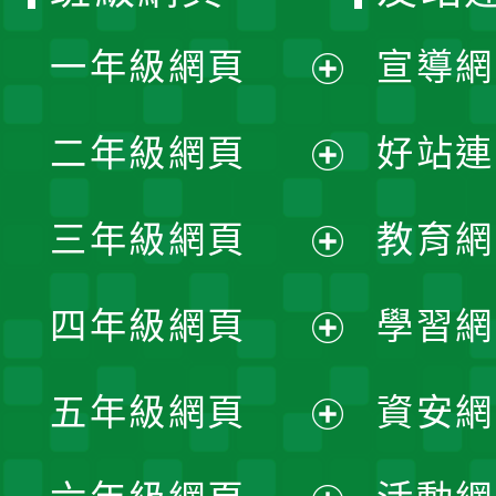
一年級網頁
宣導網
展
二年級網頁
好站連
開
展
三年級網頁
教育網
選
開
展
單
四年級網頁
學習網
選
開
展
單
五年級網頁
資安網
選
開
展
單