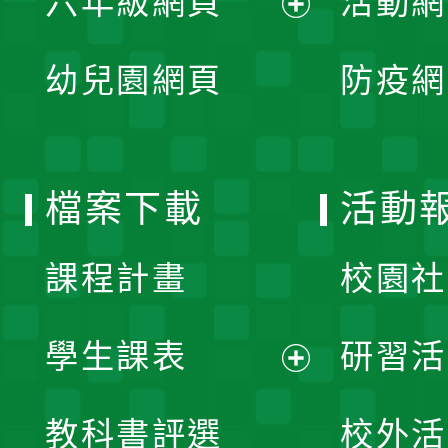
六年級網頁
活動網
選
開
展
單
幼兒園網頁
防疫網
選
開
單
選
檔案下載
活動
單
課程計畫
校園社
學生課表
研習活
展
教科書評選
校外活