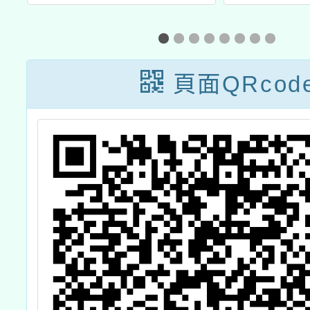
語
「B2 PBL 教學
賽」訂
下
應用工作坊」
11月1
」
年11月
頁面QRcod
立臺灣
館辦