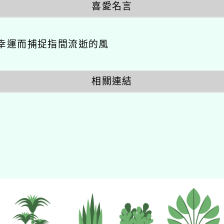
喜愛名言
幸運而捕捉指間流逝的風
相關連結