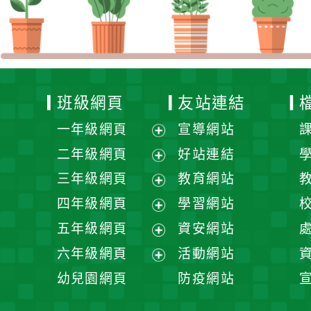
班級網頁
友站連結
一年級網頁
宣導網站
展
二年級網頁
好站連結
開
展
三年級網頁
教育網站
選
開
展
四年級網頁
學習網站
單
選
開
展
五年級網頁
資安網站
單
選
開
展
六年級網頁
活動網站
單
選
開
展
幼兒園網頁
防疫網站
單
選
開
單