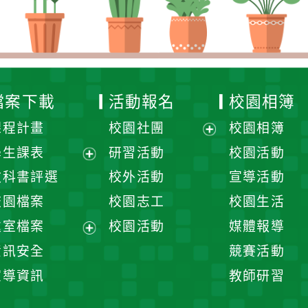
檔案下載
活動報名
校園相簿
課程計畫
校園社團
校園相簿
展
學生課表
研習活動
校園活動
開
展
教科書評選
校外活動
宣導活動
選
開
校園檔案
校園志工
校園生活
單
選
處室檔案
校園活動
媒體報導
單
展
資訊安全
競賽活動
開
宣導資訊
教師研習
選
單