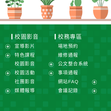
校園影音
校務專區
宣導影片
場地預約
展
特色課程
維修通報
開
展
校園影音
公文整合系統
選
開
展
校園活動
事項通報
單
選
開
展
展
社團影音
網站FAQ
單
選
開
開
展
媒體報導
會議記錄
單
選
選
開
展
展
單
單
選
開
開
單