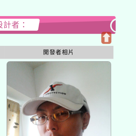
站設計者：
開
開發者相片
啟
上
方
區
塊
各