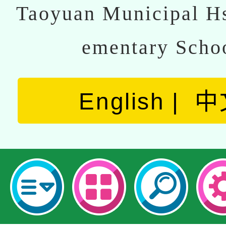
Taoyuan Municipal Hs
ementary Scho
English
中