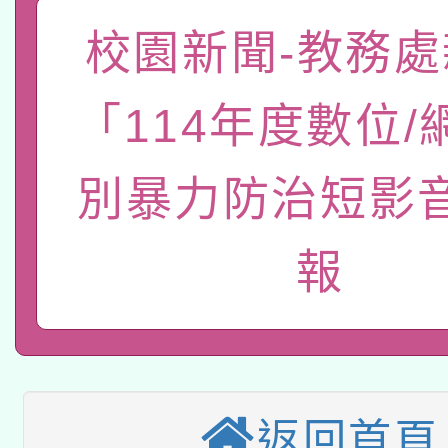
族語言臺北學習中心11
師專業成長研習實施計
校園新聞-教務處
教育部國民及學前教育署「
文教學共融平台-教案
「族語學習班」招生簡章
方素養工作坊新北場」
本市兒童口腔健康促進
年度COVID-19疫苗
件」活動簡章
「114年度數位/
有關銓敘部建置「公務
宣導素材2份，請協助
接種對象擴大為「滿6
別暴力防治短影
「115年度教育部國民
得重審後實發金額試算
管道加強宣導
接種之民眾」措施，延長
衛生局辦理之「115年
辦理性別平等教育建置
機關學校轉知所屬退休
報
月28日止
轉知教育部國民及學前
菸害防制實體解謎活動
人才庫實施計畫」一案
用一案
函轉國家教育研究院中心
國立臺灣師範大學辦理「1
轉知教育部國民及學前
原住民族教育政策研討
年度健康促進學校輔導
返回首頁
函轉國立臺灣師範大學