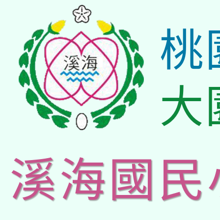
桃
大
溪海國民