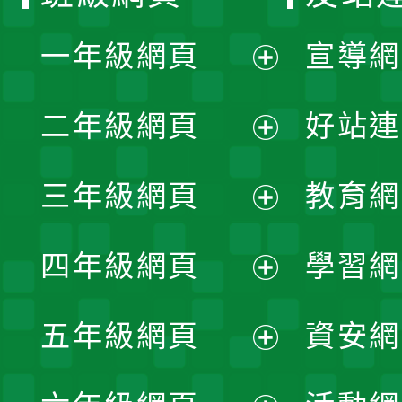
一年級網頁
宣導網
展
二年級網頁
好站連
開
展
三年級網頁
教育網
選
開
展
單
四年級網頁
學習網
選
開
展
單
五年級網頁
資安網
選
開
展
單