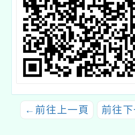
←
前往上一頁
前往下