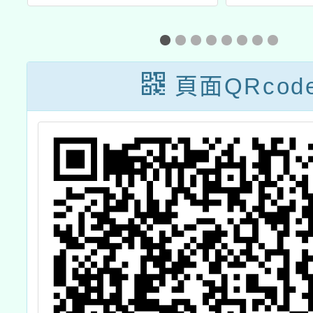
中心辦理113學
「202
年桃園市學習路
民台語
線教師研習-「復
試
頁面QRcod
興區東眼山國家
森林遊樂區」課
程