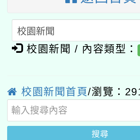
新北市政府教育局辦理「
族教育國際趨勢與發展
業成長研習」實施計畫
轉知有關國立成功大學
族語言臺北學習中心11
師專業成長研習實施計
教育部國民及學前教育署「
文教學共融平台-教案
「族語學習班」招生簡章
方素養工作坊新北場」
本市兒童口腔健康促進
年度COVID-19疫苗
校園新聞 / 內容類型：
件」活動簡章
有關銓敘部建置「公務
宣導素材2份，請協助
接種對象擴大為「滿6
「115年度教育部國民
得重審後實發金額試算
管道加強宣導
接種之民眾」措施，延長
校園新聞首頁
/瀏覽：29
衛生局辦理之「115年
辦理性別平等教育建置
機關學校轉知所屬退休
月28日止
菸害防制實體解謎活動
人才庫實施計畫」一案
用一案
搜尋