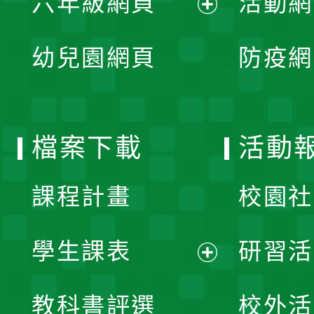
六年級網頁
活動網
選
開
展
單
幼兒園網頁
防疫網
選
開
單
選
檔案下載
活動
單
課程計畫
校園社
學生課表
研習活
展
教科書評選
校外活