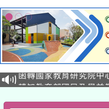
轉知教育部國民及學前
函轉國家教育研究院中心
國立臺灣師範大學辦理「1
轉知教育部國民及學前
原住民族教育政策研討
年度健康促進學校輔導
函轉國立臺灣師範大學
新北市政府教育局辦理「
族教育國際趨勢與發展
業成長研習」實施計畫
轉知有關國立成功大學