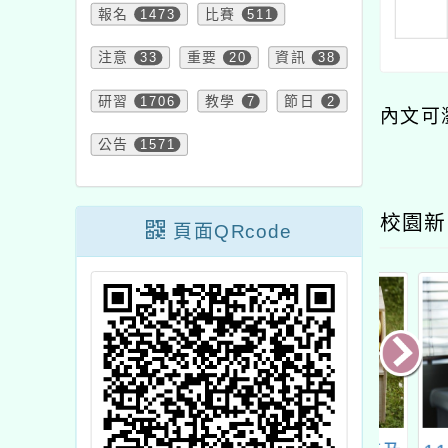
報名
1473
比賽
511
注意
33
重要
20
資訊
38
研習
1706
教學
7
節日
2
內文可
公告
1571
校園新
頁面QRcode