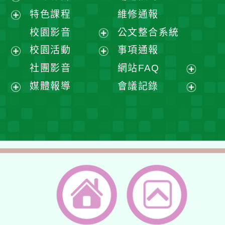
展
特色課程
維修通報
開
展
校園影音
公文整合系統
選
開
展
校園活動
事項通報
單
選
開
展
展
社團影音
網站FAQ
單
選
開
開
展
媒體報導
會議記錄
單
選
選
開
展
展
單
單
選
開
開
單
選
選
單
單