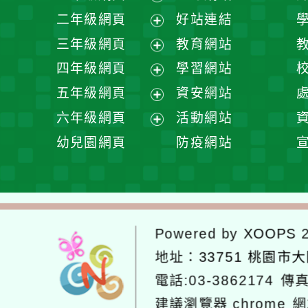
展
二年級網頁
好站連結
開
展
三年級網頁
教育網站
選
開
展
四年級網頁
學習網站
單
選
開
展
五年級網頁
資安網站
單
選
開
展
六年級網頁
活動網站
單
選
開
展
幼兒園網頁
防疫網站
單
選
開
單
選
單
Powered by
XOOPS
2
地址：
33751 桃園市
電話:03-3862174
傳真
建議瀏覽器 chrome
網