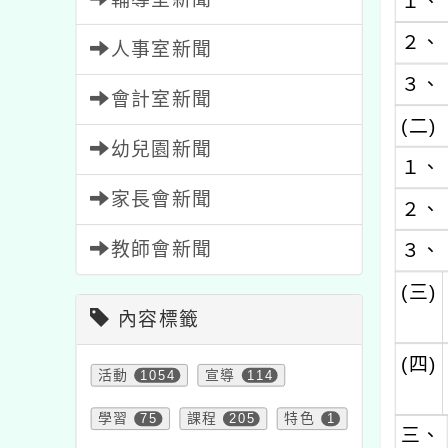
１、
２、
人事室新聞
３、
會計室新聞
(二)
幼兒園新聞
１、
家長會新聞
２、
教師會新聞
３、
(三)
內容標籤
(四)
活動
1054
宣導
114
學習
75
課程
205
特色
1
三、