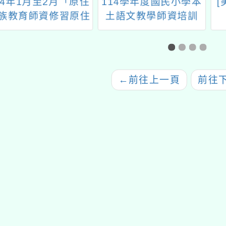
年1月至2月「原住
114學年度國民小學本
[美國
育師資修習原住
土語文教學師資培訓
期
化及多元文化教
（閩南語認證研習班）
育」
研習
←
前往上一頁
前往