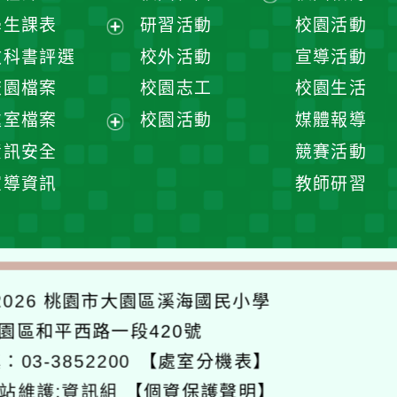
展
學生課表
研習活動
校園活動
開
展
教科書評選
校外活動
宣導活動
選
開
校園檔案
校園志工
校園生活
單
選
處室檔案
校園活動
媒體報導
單
展
資訊安全
競賽活動
開
宣導資訊
教師研習
選
單
026
桃園市大園區溪海國民小學
大園區和平西路一段420號
：03-3852200
【處室分機表】
站維護:資訊組
【個資保護聲明】