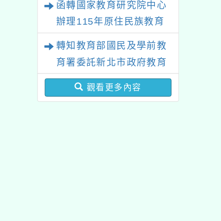
函轉國家教育研究院中心
辦理115年原住民族教育
政策研討會「原住民族教
轉知教育部國民及學前教
育國際趨勢與發展」
育署委託新北市政府教育
局辦理「115年度教師專
觀看更多內容
業成長研習實施計畫－夢
的N次方素養工作坊新北
場」計畫
佈景版本：
neilhhes