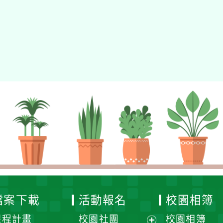
gle、Firefox、Vivaldi、Opera
支援行
 2.5.11
網站語系：zh-TW
eil網站設計工坊
徐嘉裕 Neil hsu
檔案下載
活動報名
校園相簿
課程計畫
校園社團
校園相簿