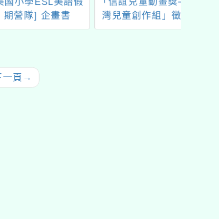
小學ESL美語假
「信誼兒童動畫獎─台
教育部
營隊] 企畫書
灣兒童創作組」徵獎
日、1
辦理「
下一頁
→