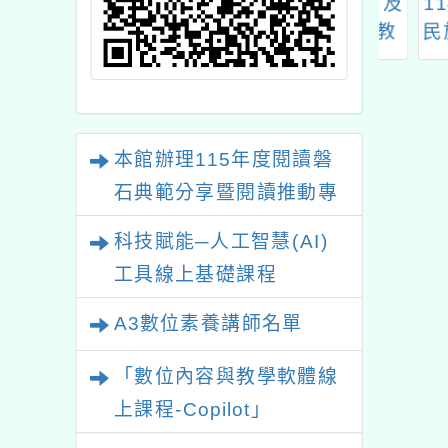
饋人才培訓與教
桃園市大溪自造教育及
114
導教師儲訓計畫
科技中心 十二月份教
民族教
師研習
民族文
本館辦理115年度閱讀磐
石典範分享暨閱讀推動專
業研習
科技賦能─人工智慧(AI)
工具線上基礎課程
A3數位素養講師名單
「數位內容與教學軟體線
上課程-Copilot」