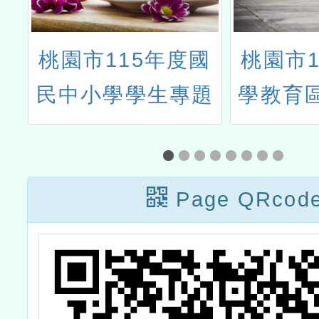
國
桃園市113年度科
《選擇A
題
學教育區域重點學
高學生
操
校計畫-生活與應用
驗
科技(一)-機電與資
研
訊類-教師增能研習
Page QRcod
研