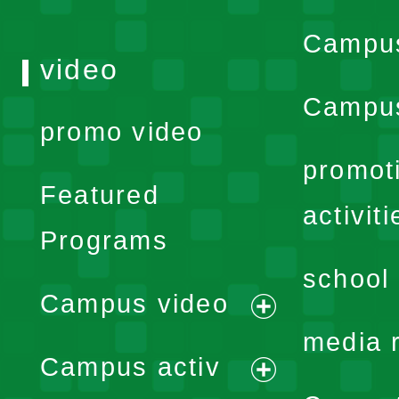
Campu
video
Campus
promo video
promot
Featured
activiti
Programs
school 
Campus video
expand
media 
Campus activ
menu