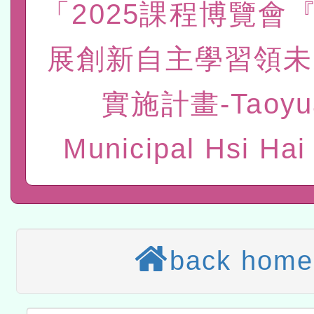
「2025課程博覽會『
計畫
趨勢與發展」
政府教育局辦理「115年
函轉國立臺灣師範大學辦
研習實施計畫－夢的N次方
臺北學習中心115年度第2
轉知有關國立成功大學辦
展創新自主學習領未
北場」計畫
班」招生簡章及EDM
共融平台-教案暨教學示範
教育部國民及學前教育署「11
實施計畫-Taoyu
章
COVID-19疫苗接種計畫
轉知經濟部水利署委託財
Municipal Hsi Hai
擴大為「滿6個月以上尚未
研究院辦理「115年表揚
115年8月22日(星期六)辦
措施，延長至115年9月28
位及節水達人選拔活動」
市孔廟祈福系列活動—儒門
2026年桃園地景藝術節教
航」
「2026桃園藝術巡演」活
back home
宜
轉知教育部國民及學前教
灣師範大學辦理「114至1
函轉國家教育研究院中心辦