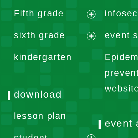
expand
Fifth grade
infose
menu
expand
sixth grade
event s
menu
expand
kindergarten
Epidem
menu
preven
websit
download
lesson plan
event 
student