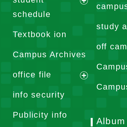
campus
expand
schedule
menu
study a
Textbook ion
off cam
Campus Archives
Campus
office file
expand
Campus
info security
menu
Publicity info
Album