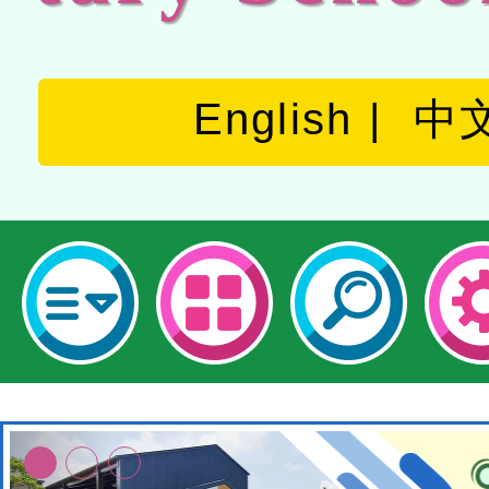
English
中