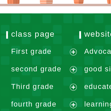
class page
websit
First grade
Advoca
expand
second grade
good si
menu
expand
Third grade
educat
menu
expand
fourth grade
learnin
menu