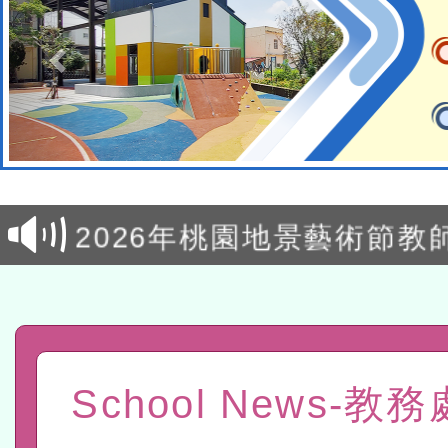
轉知經濟部水利署委託財
研究院辦理「115年表揚
115年8月22日(星期六)辦
位及節水達人選拔活動」
市孔廟祈福系列活動—儒門
2026年桃園地景藝術節教
航」
「2026桃園藝術巡演」活
宜
轉知教育部國民及學前教
灣師範大學辦理「114至1
函轉國家教育研究院中心辦
School News-教
進學校輔導計畫師資專業
民族教育政策研討會「原
轉知教育部國民及學前教