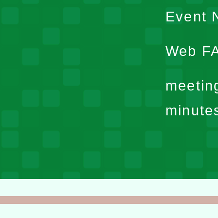
Event N
Web F
meetin
minute