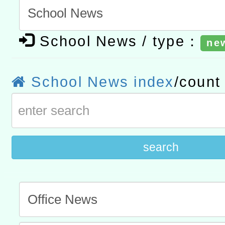
進學校輔導計畫師資專業
民族教育政策研討會「原
轉知教育部國民及學前教
計畫
趨勢與發展」
政府教育局辦理「115年
函轉國立臺灣師範大學辦
School News / type：
ne
研習實施計畫－夢的N次方
臺北學習中心115年度第2
轉知有關國立成功大學辦
School News index
/coun
北場」計畫
班」招生簡章及EDM
共融平台-教案暨教學示範
教育部國民及學前教育署「11
章
COVID-19疫苗接種計畫
擴大為「滿6個月以上尚未
search
措施，延長至115年9月28