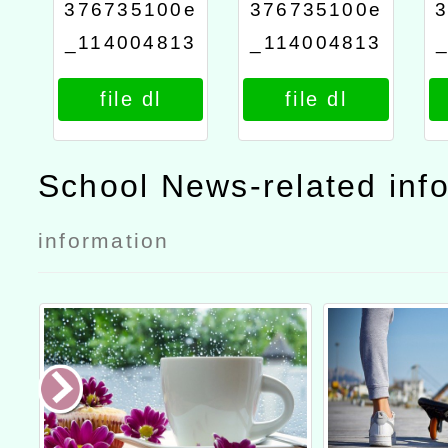
376735100e
376735100e
_114004813
_114004813
1_attach3
1_attach2
file dl
file dl
School News-related inf
information