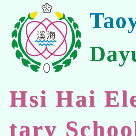
Tao
Day
Hsi Hai E
tary Schoo