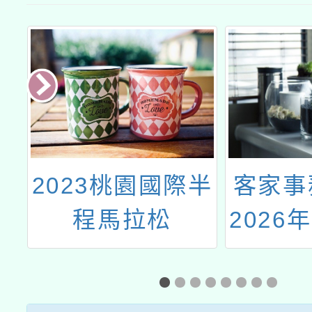
樂區」課程
公文
學
2023桃園國際半
客家事
程馬拉松
2026
探
客家卓
我
員表