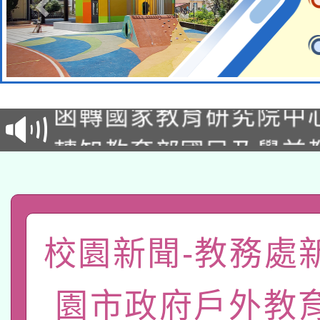
轉知教育部國民及學前
函轉國家教育研究院中心
國立臺灣師範大學辦理「1
轉知教育部國民及學前
原住民族教育政策研討
年度健康促進學校輔導
函轉國立臺灣師範大學
新北市政府教育局辦理「
族教育國際趨勢與發展
業成長研習」實施計畫
轉知有關國立成功大學
族語言臺北學習中心11
師專業成長研習實施計
教育部國民及學前教育署「
校園新聞-教務處
文教學共融平台-教案
「族語學習班」招生簡章
方素養工作坊新北場」
本市兒童口腔健康促進
年度COVID-19疫苗
件」活動簡章
園市政府戶外教
有關銓敘部建置「公務