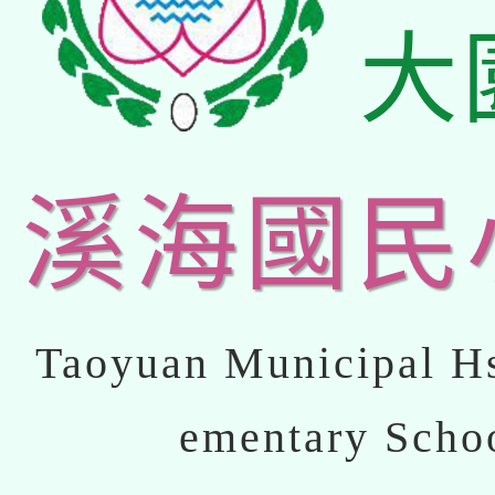
大
溪海國民
Taoyuan Municipal Hs
ementary Scho