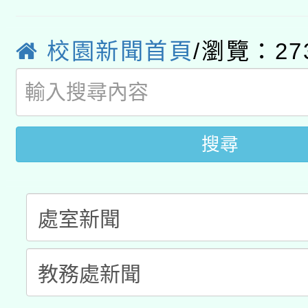
本市兒童口腔健康促進
年度COVID-19疫苗
件」活動簡章
有關銓敘部建置「公務
宣導素材2份，請協助
接種對象擴大為「滿6
校園新聞首頁
/瀏覽：27
「115年度教育部國民
得重審後實發金額試算
管道加強宣導
接種之民眾」措施，延長
衛生局辦理之「115年
辦理性別平等教育建置
機關學校轉知所屬退休
月28日止
菸害防制實體解謎活動
人才庫實施計畫」一案
搜尋
用一案