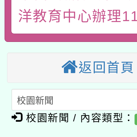
宣導素材2份，請協助
接種對象擴大為「滿6
洋教育中心辦理1
「115年度教育部國民
得重審後實發金額試算
管道加強宣導
接種之民眾」措施，延長
衛生局辦理之「115年
辦理性別平等教育建置
機關學校轉知所屬退休
月28日止
轉知教育部國民及學前
菸害防制實體解謎活動
人才庫實施計畫」一案
用一案
函轉國家教育研究院中心
國立臺灣師範大學辦理「1
返回首頁
轉知教育部國民及學前
原住民族教育政策研討
年度健康促進學校輔導
函轉國立臺灣師範大學
新北市政府教育局辦理「
族教育國際趨勢與發展
業成長研習」實施計畫
轉知有關國立成功大學
族語言臺北學習中心11
師專業成長研習實施計
校園新聞 / 內容類型：
教育部國民及學前教育署「
文教學共融平台-教案
「族語學習班」招生簡章
方素養工作坊新北場」