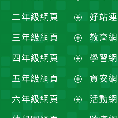
展
二年級網頁
好站連
開
展
三年級網頁
教育網
選
開
展
單
四年級網頁
學習網
選
開
展
單
五年級網頁
資安網
選
開
展
單
六年級網頁
活動網
選
開
展
單