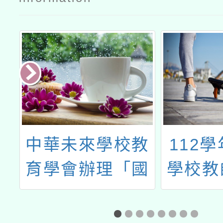
辦
中華未來學校教
112
大
育學會辦理「國
學校教
踐
際ATP素養導向
主活化
域
閱讀教師研習工
桃園E