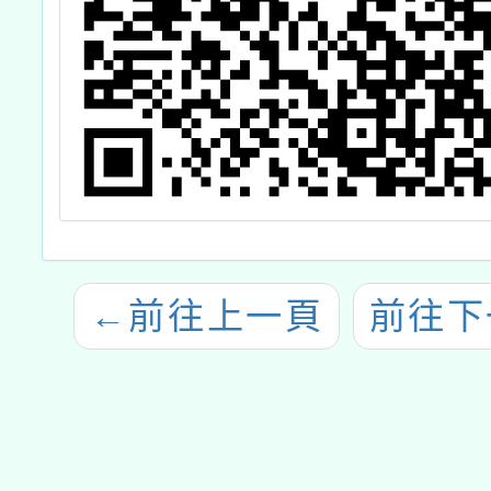
←
前往上一頁
前往下