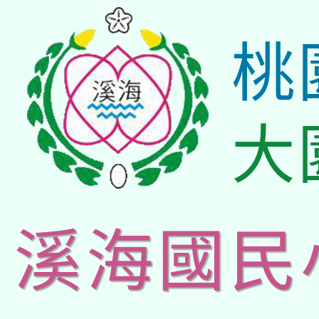
桃
大
溪海國民