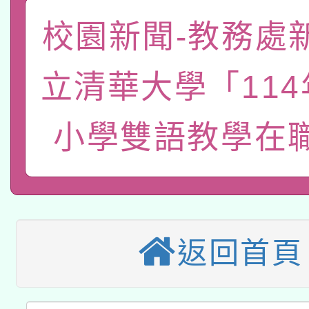
「數位內容與教學軟體線
校園新聞-教務處
有關大陸委員會函釋公
pilot」
立清華大學「11
轉知經濟部水利署委託
薪期間赴陸應申請許可
115年8月22日(星期六)
小學雙語教學在
業技術研究院辦理「11
2026年桃園地景藝術
桃園市孔廟祈福系列活
用水績優單位及節水達
本校115學年度第2次
開 智慧啟航」
動」
適應運動共學行動站研
招甄選結果公告(無人
返回首頁
本館辦理115年度閱讀
招)
科技賦能─人工智慧(AI
暨閱讀推動專業研習