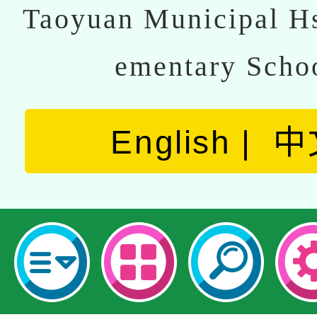
Taoyuan Municipal Hs
ementary Scho
English
中