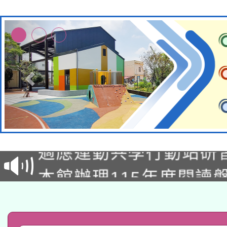
本校115學年度第2次
適應運動共學行動站研
招甄選結果公告(無人
本館辦理115年度閱讀
招)
科技賦能─人工智慧(AI
暨閱讀推動專業研習
A3數位素養講師名單
礎課程