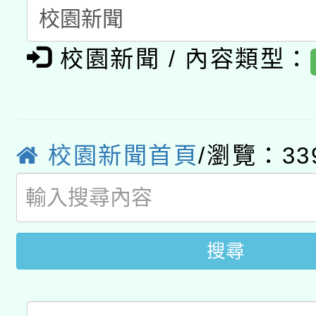
A3數位素養講師名單
礎課程
校園新聞 / 內容類型：
「數位內容與教學軟體線
有關大陸委員會函釋公
pilot」
轉知經濟部水利署委託
薪期間赴陸應申請許可
校園新聞首頁
/瀏覽：33
115年8月22日(星期六)
業技術研究院辦理「11
2026年桃園地景藝術
桃園市孔廟祈福系列活
用水績優單位及節水達
開 智慧啟航」
動」
搜尋