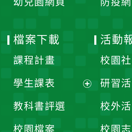
幼兒園網頁
防疫網
選
開
單
選
檔案下載
活動
單
課程計畫
校園社
學生課表
研習活
展
教科書評選
校外活
開
校園檔案
校園志
選