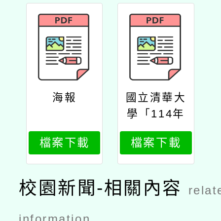
海報
國立清華大
學「114年
度中小學雙
檔案下載
檔案下載
語教學在職
教師增能學
分班」國小
校園新聞-相關內容
relat
班公文
information