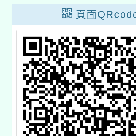
大
作坊」
社群
頁面QRcod
幼
「主題
資
新撲克
資
想與教