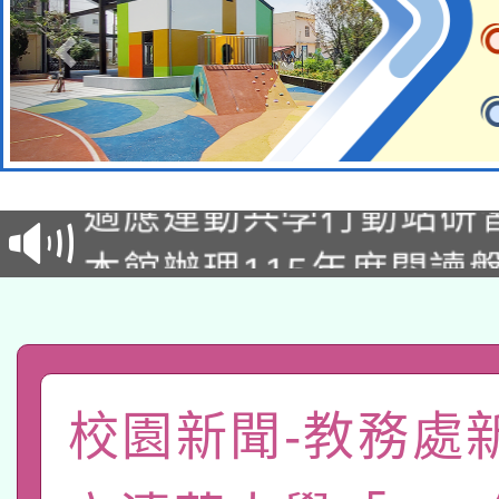
本校115學年度第2次
適應運動共學行動站研
招甄選結果公告(無人
本館辦理115年度閱讀
招)
科技賦能─人工智慧(AI
暨閱讀推動專業研習
A3數位素養講師名單
礎課程
「數位內容與教學軟體線
校園新聞-教務處
有關大陸委員會函釋公
pilot」