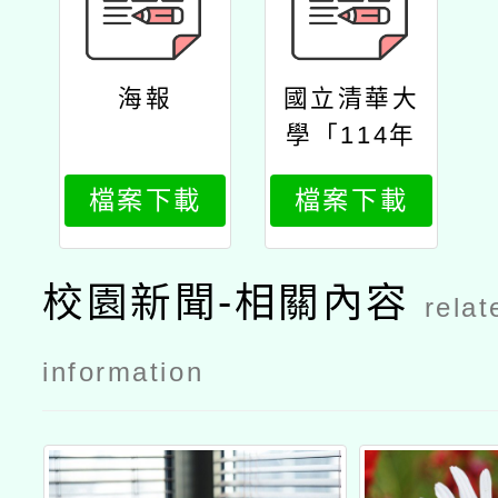
海報
國立清華大
學「114年
度中小學雙
檔案下載
檔案下載
語教學在職
教師增能學
分班」國小
校園新聞-相關內容
relat
班公文
information