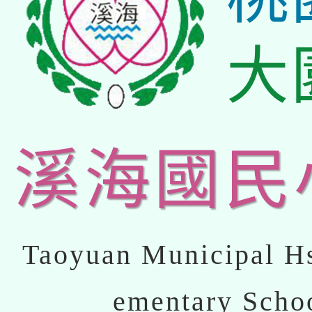
大
溪海國民
Taoyuan Municipal Hs
ementary Scho