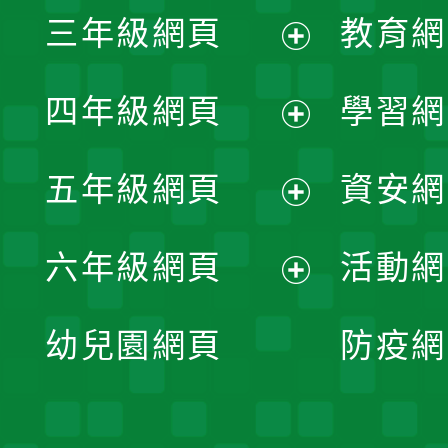
展
三年級網頁
教育網
選
開
展
單
四年級網頁
學習網
選
開
展
單
五年級網頁
資安網
選
開
展
單
六年級網頁
活動網
選
開
展
單
幼兒園網頁
防疫網
選
開
單
選