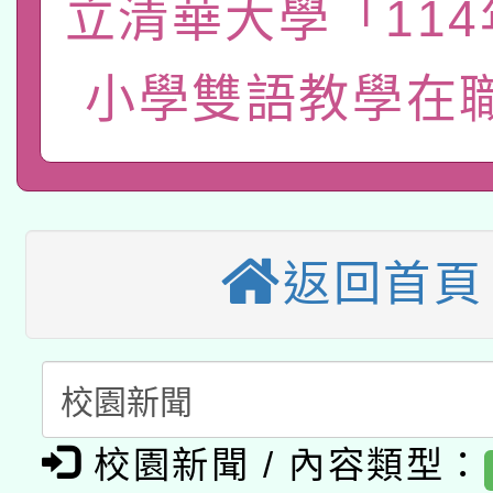
立清華大學「11
轉知經濟部水利署委託
薪期間赴陸應申請許可
115年8月22日(星期六)
小學雙語教學在
業技術研究院辦理「11
2026年桃園地景藝術
桃園市孔廟祈福系列活
用水績優單位及節水達
本校115學年度第2次
開 智慧啟航」
動」
適應運動共學行動站研
招甄選結果公告(無人
返回首頁
本館辦理115年度閱讀
招)
科技賦能─人工智慧(AI
暨閱讀推動專業研習
A3數位素養講師名單
礎課程
校園新聞 / 內容類型：
「數位內容與教學軟體線