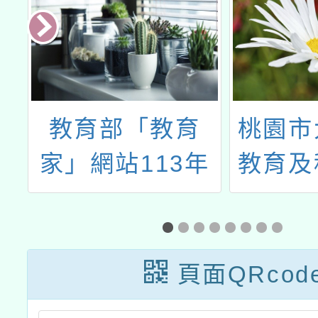
年
教育部「教育
桃園市
師
家」網站113年
教育及
教
度徵件活動「教
114
育旅程中的心靈
師研
成長」
頁面QRcod