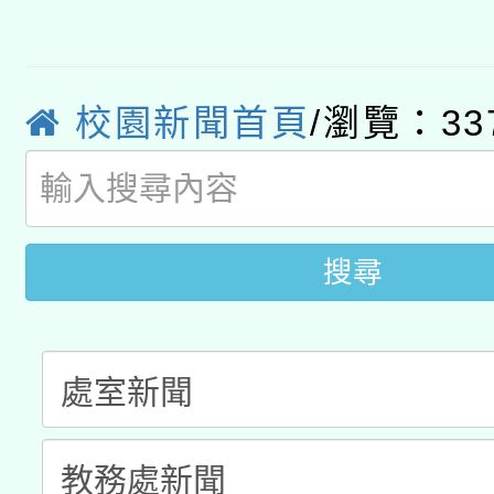
有關大陸委員會函釋公
pilot」
轉知經濟部水利署委託
薪期間赴陸應申請許可
校園新聞首頁
/瀏覽：33
115年8月22日(星期六)
業技術研究院辦理「11
2026年桃園地景藝術
桃園市孔廟祈福系列活
用水績優單位及節水達
開 智慧啟航」
動」
搜尋