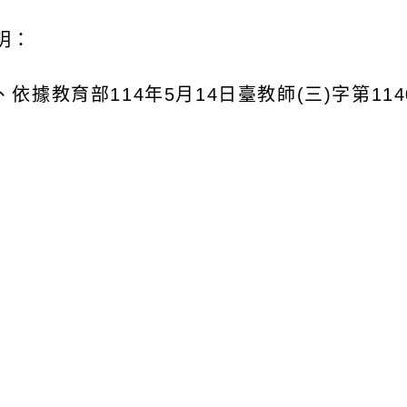
明：
、依據教育部
114
年
5
月
14
日臺教師
(
三
)
字第
114
、為落實十二年國民基本教育課綱精神，精進中
臺灣大學辦理「高級中等學校綜合活動領域生命
教師在職進修生命教育增能學分班」，學分費皆
、旨揭學分班相關資訊重點說明如下：
一
)
生命教育第二專長學分班：
、招生對象：中等學校編制內按月支領待遇之在