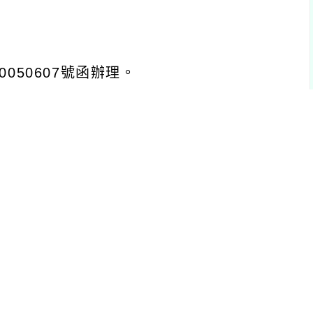
0050607
號函辦理。
小學教師生命教育專業知能，教育部委請國
教育科教師在職進修第二專長學分班」及
由教育部全額補助。
職專任教師為原則，具備中等學校教師證