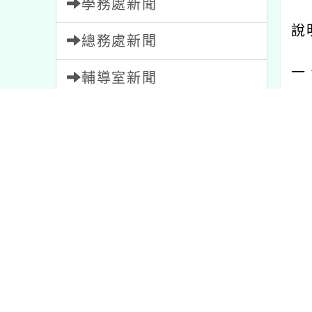
學務處新聞
說
總務處新聞
一
輔導室新聞
二
人事室新聞
立
會計室新聞
「
幼兒園新聞
三
家長會新聞
(
教師會新聞
１