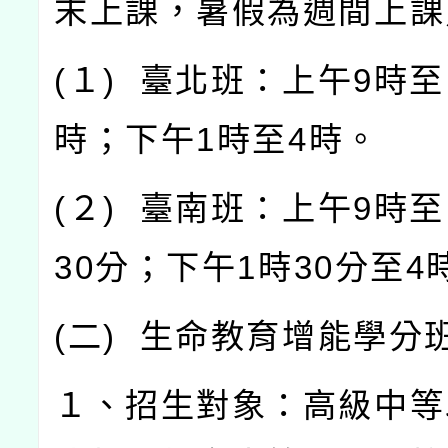
末上課，暑假為週間上課
(
１
)
臺北班：上午
9
時至
時；下午
1
時至
4
時。
(
２
)
臺南班：上午
9
時至
30
分；下午
1
時
30
分至
4
(
二
)
生命教育增能學分
１、招生對象：高級中等