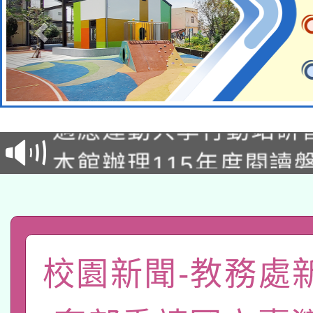
本校115學年度第2次
適應運動共學行動站研
招甄選結果公告(無人
本館辦理115年度閱讀
招)
科技賦能─人工智慧(AI
暨閱讀推動專業研習
A3數位素養講師名單
礎課程
「數位內容與教學軟體線
校園新聞-教務處
有關大陸委員會函釋公
pilot」