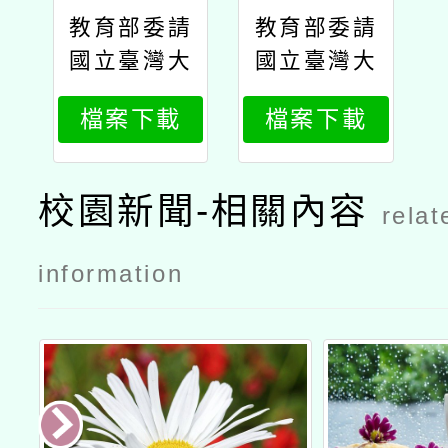
教育部委請
教育部委請
國立臺灣大
國立臺灣大
學辦理114
學辦理114
檔案下載
檔案下載
年度高級中
年度教師在
等學校綜合
職進修生命
活動領域生
教育增能學
校園新聞-相關內容
relat
命教育科第
分班第二期
十期教師在
初階課程與
information
職進修第二
進階課程招
專長學分班
生簡章
招生簡章