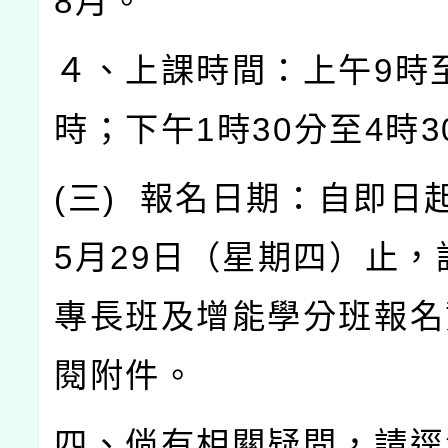
8
月。
４、上課時間：上午
9
時
時；下午
1
時
30
分至
4
時
3
(
三
)
報名日期：自即日
5
月
29
日（星期四）止，
專長班及增能學分班報名
閱附件。
四、倘有相關疑問，請逕