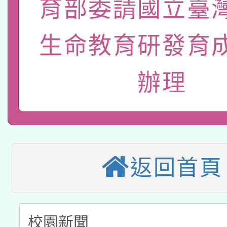
育部委請國立臺
轉知經濟部水利署委託
薪期間赴陸應申請許可
115年8月22日(星期六)
業技術研究院辦理「11
生命教育研發育
2026年桃園地景藝術
桃園市孔廟祈福系列活
用水績優單位及節水達
辦理
本校115學年度第2次
開 智慧啟航」
動」
適應運動共學行動站研
招甄選結果公告(無人
本館辦理115年度閱讀
招)
科技賦能─人工智慧(AI
返回首頁
暨閱讀推動專業研習
A3數位素養講師名單
礎課程
「數位內容與教學軟體線