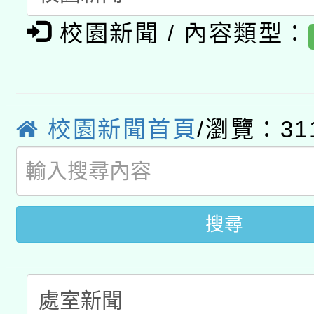
有關大陸委員會函釋公
pilot」
校園新聞 / 內容類型：
轉知經濟部水利署委託
薪期間赴陸應申請許可
115年8月22日(星期六)
業技術研究院辦理「11
2026年桃園地景藝術
桃園市孔廟祈福系列活
用水績優單位及節水達
校園新聞首頁
/瀏覽：31
開 智慧啟航」
動」
搜尋