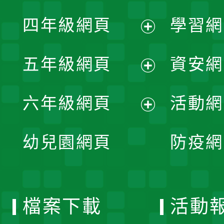
展
單
四年級網頁
學習網
選
開
展
單
五年級網頁
資安網
選
開
展
單
六年級網頁
活動網
選
開
展
單
幼兒園網頁
防疫網
選
開
單
選
檔案下載
活動
單