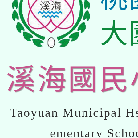
大
溪海國民
Taoyuan Municipal Hs
ementary Scho