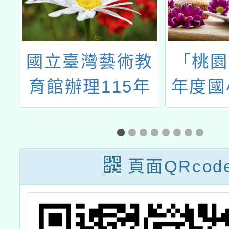
賽
國立臺灣藝術教
「桃園
朗
育館辦理115年
年度國
境
教育部文藝創作
學圈－
名
獎
領域素
授課增
頁面QRcod