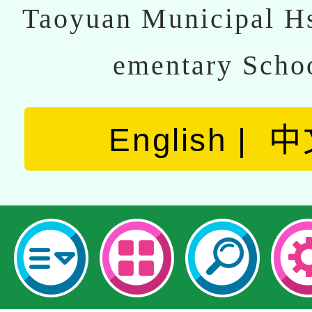
Taoyuan Municipal Hs
ementary Scho
English
中