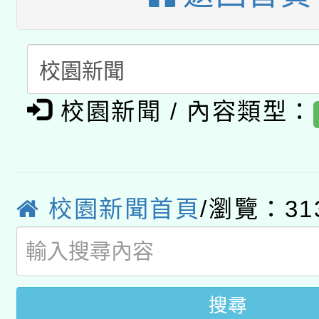
A3數位素養講師名單
礎課程
「數位內容與教學軟體線
有關大陸委員會函釋公
pilot」
校園新聞 / 內容類型：
轉知經濟部水利署委託
薪期間赴陸應申請許可
115年8月22日(星期六)
業技術研究院辦理「11
2026年桃園地景藝術
桃園市孔廟祈福系列活
用水績優單位及節水達
校園新聞首頁
/瀏覽：31
開 智慧啟航」
動」
搜尋