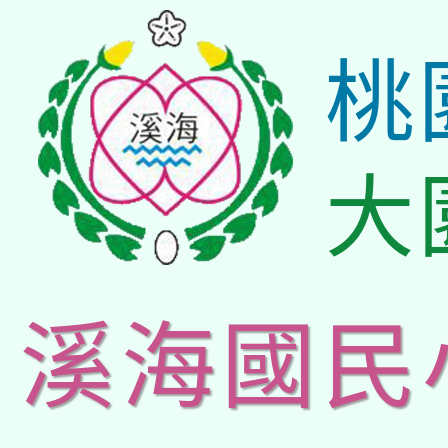
桃
大
溪海國民