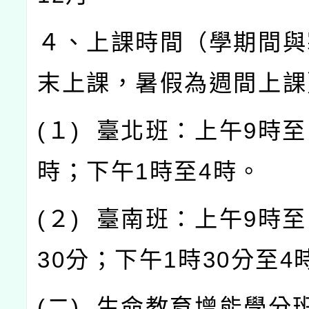
４、上課時間（學期間與
末上課，暑假為週間上課
(
１
)
臺北班：上午
9
時至
時；下午
1
時至
4
時。
(
２
)
臺南班：上午
9
時至
30
分；下午
1
時
30
分至
4
(
二
)
生命教育增能學分