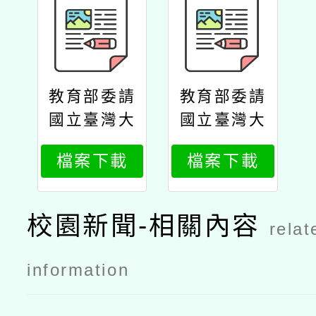
教育部委請
教育部委請
國立臺灣大
國立臺灣大
學辦理114
學辦理114
檔案下載
檔案下載
年度高級中
年度教師在
等學校綜合
職進修生命
活動領域生
教育增能學
校園新聞-相關內容
relat
命教育科第
分班第二期
十期教師在
初階課程與
information
職進修第二
進階課程招
專長學分班
生簡章