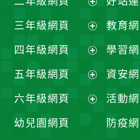
二年級網頁
好站連
開
展
三年級網頁
教育網
選
開
展
單
四年級網頁
學習網
選
開
展
單
五年級網頁
資安網
選
開
展
單
六年級網頁
活動網
選
開
展
單
幼兒園網頁
防疫網
選
開