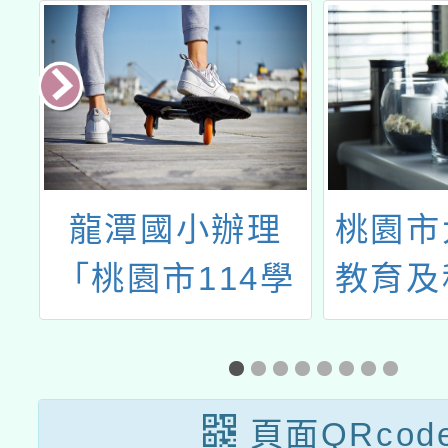
招生簡章
辦理
桃園市大溪自造
國
4學
教育及科技中心
學
民中
114年二月份教
覺
育增
師研習
教
能力
頁面QRcod