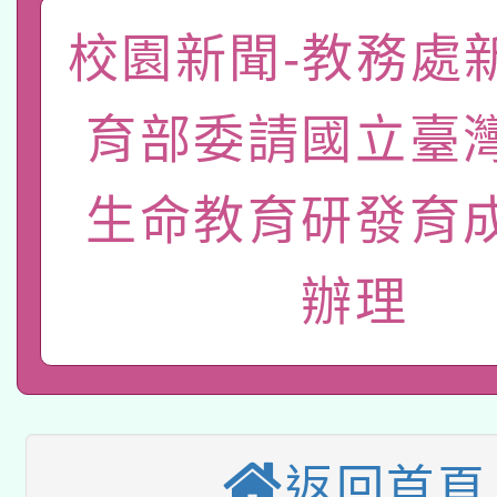
「數位內容與教學軟體線
校園新聞-教務處
有關大陸委員會函釋公
pilot」
育部委請國立臺
轉知經濟部水利署委託
薪期間赴陸應申請許可
115年8月22日(星期六)
業技術研究院辦理「11
生命教育研發育
2026年桃園地景藝術
桃園市孔廟祈福系列活
用水績優單位及節水達
辦理
本校115學年度第2次
開 智慧啟航」
動」
適應運動共學行動站研
招甄選結果公告(無人
本館辦理115年度閱讀
招)
科技賦能─人工智慧(AI
暨閱讀推動專業研習
返回首頁