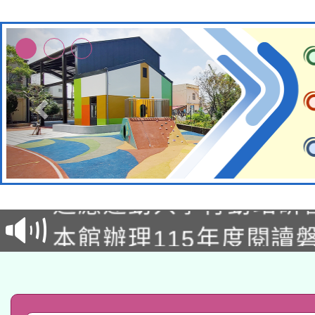
本校115學年度第2次
適應運動共學行動站研
招甄選結果公告(無人
本館辦理115年度閱讀
招)
科技賦能─人工智慧(AI
暨閱讀推動專業研習
A3數位素養講師名單
礎課程