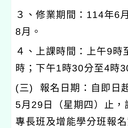
３、修業期間：
114
年
6
8
月。
４、上課時間：上午
9
時
時；下午
1
時
30
分至
4
時
3
(
三
)
報名日期：自即日
5
月
29
日（星期四）止，
專長班及增能學分班報名