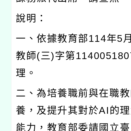
說明：
一、依據教育部
114
年
5
教師
(
三
)
字第
114005180
理。
二、為培養職前與在職教
養，及提升其對於
AI
的理
能力，教育部委請國立臺