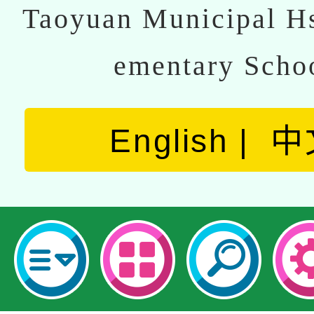
Taoyuan Municipal Hs
ementary Scho
English
中