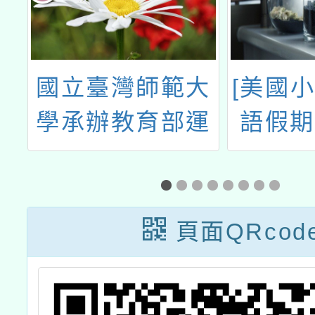
大
國立臺灣師範大
[美國小
科
學承辦教育部運
語假期
算思維推動計
畫，推廣國際運
算思維挑戰賽
頁面QRcod