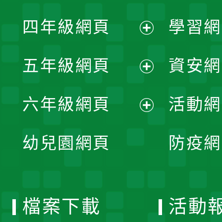
開
展
單
四年級網頁
學習網
選
開
展
單
五年級網頁
資安網
選
開
展
單
六年級網頁
活動網
選
開
展
單
幼兒園網頁
防疫網
選
開
單
選
檔案下載
活動
單