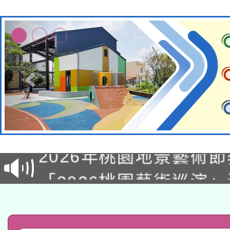
115年8月22日(星期六)
2026年桃園地景藝術
桃園市孔廟祈福系列活
「2026桃園藝術巡演
開 智慧啟航」
轉知教育部國民及學前
關事宜
函轉國家教育研究院中心
國立臺灣師範大學辦理「1