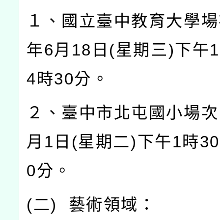
１、國立臺中教育大學場
年
6
月
18
日
(
星期三
)
下午
1
4
時
30
分。
２、臺中市北屯國小場次
月
1
日
(
星期二
)
下午
1
時
30
0
分。
(
二
)
藝術領域：