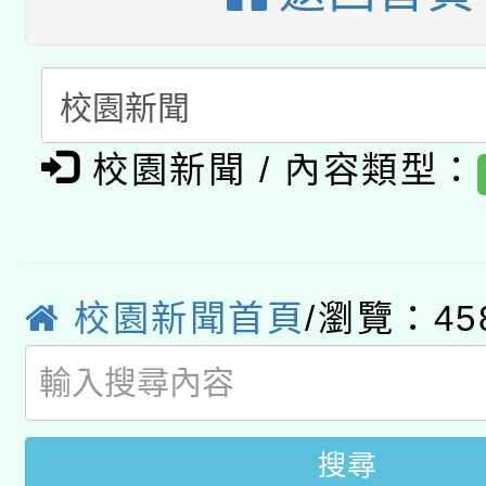
函轉國家教育研究院中心
國立臺灣師範大學辦理「1
轉知教育部國民及學前
原住民族教育政策研討
年度健康促進學校輔導
函轉國立臺灣師範大學
新北市政府教育局辦理「
族教育國際趨勢與發展
校園新聞 / 內容類型：
業成長研習」實施計畫
轉知有關國立成功大學
族語言臺北學習中心11
師專業成長研習實施計
教育部國民及學前教育署「
文教學共融平台-教案
「族語學習班」招生簡章
方素養工作坊新北場」
本市兒童口腔健康促進
校園新聞首頁
/瀏覽：45
年度COVID-19疫苗
件」活動簡章
宣導素材2份，請協助
接種對象擴大為「滿6
管道加強宣導
接種之民眾」措施，延長
搜尋