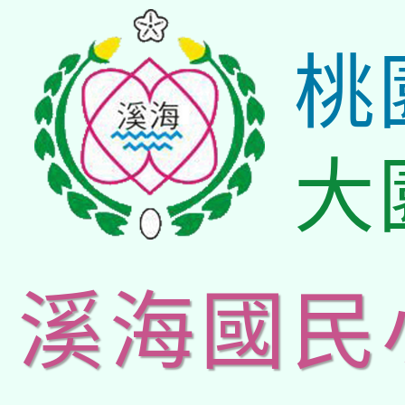
桃
大
溪海國民