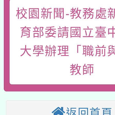
轉知教育部國民及學前
校園新聞-教務處
原住民族教育政策研討
年度健康促進學校輔導
函轉國立臺灣師範大學
新北市政府教育局辦理「
族教育國際趨勢與發展
業成長研習」實施計畫
育部委請國立臺
轉知有關國立成功大學
族語言臺北學習中心11
師專業成長研習實施計
教育部國民及學前教育署「
大學辦理「職前
文教學共融平台-教案
「族語學習班」招生簡章
方素養工作坊新北場」
本市兒童口腔健康促進
年度COVID-19疫苗
件」活動簡章
教師
115年8月22日(星期六)
宣導素材2份，請協助
接種對象擴大為「滿6
2026年桃園地景藝術
桃園市孔廟祈福系列活
管道加強宣導
接種之民眾」措施，延長
「2026桃園藝術巡演
開 智慧啟航」
月28日止
返回首頁
轉知教育部國民及學前
關事宜