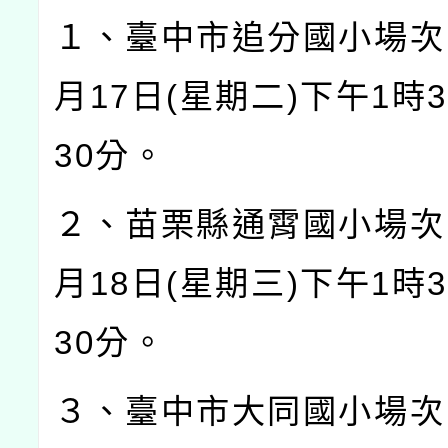
１、臺中市追分國小場次
月
17
日
(
星期二
)
下午
1
時
3
30
分。
２、苗栗縣通霄國小場次
月
18
日
(
星期三
)
下午
1
時
3
30
分。
３、臺中市大同國小場次