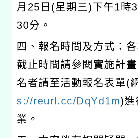
月
25
日
(
星期三
)
下午
1
時
3
30
分。
四、報名時間及方式：各
截止時間請參閱實施計畫
名者請至活動報名表單
(
s://reurl.cc/DqYd1m
)
進
業。