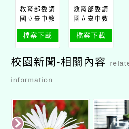
教育部委請
教育部委請
國立臺中教
國立臺中教
育大學辦理
育大學辦理
檔案下載
檔案下載
「職前與在
「職前與在
職教師aipa
職教師aipa
ck課程推動
ck課程推動
校園新聞-相關內容
relat
與教學能力
與教學能力
提升計畫」
提升計畫」
information
之「數學及
之「數學及
藝術領域ai
藝術領域ai
pack推廣工
pack推廣工
作坊」公文
作坊」實施
計畫