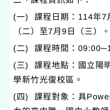
(
一
)
課程日期：
114
年
7
（二）至
7
月
9
日（三）
(
二
)
課程時間：
09:00
─
(
三
)
課程地點：國立陽
學新竹光復校區。
(
四
)
課程對象：具
Powe