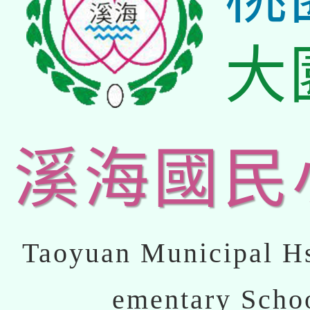
大
溪海國民
Taoyuan Municipal Hs
ementary Scho