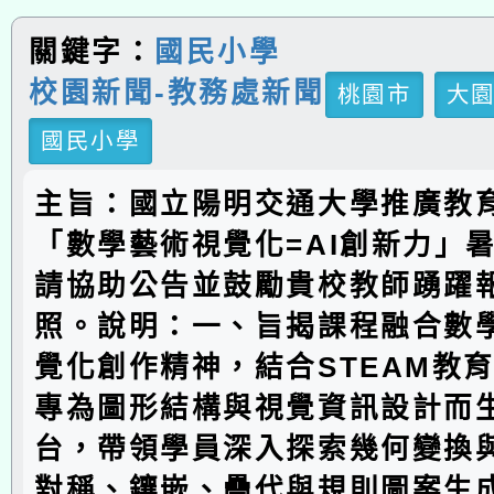
關鍵字：
國民小學
校園新聞-教務處新聞
桃園市
大
國民小學
主旨：國立陽明交通大學推廣教
「數學藝術視覺化=AI創新力」
請協助公告並鼓勵貴校教師踴躍
照。說明：一、旨揭課程融合數
覺化創作精神，結合STEAM教
專為圖形結構與視覺資訊設計而生
台，帶領學員深入探索幾何變換
對稱、鑲嵌、疊代與規則圖案生