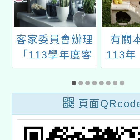
造
客家委員會辦理
有關
心
「113學年度客
113
教
語結合十二年國
小學數
教校訂課程」優
進方案
良教案遴選成果
A2 
頁面QRcod
發表會
作坊教
習