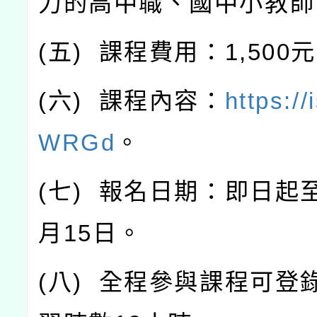
力的高中職、國中小教師
(
五
)
課程費用：
1,500
元
(
六
)
課程內容：
https:/
WRGd
。
(
七
)
報名日期：即日起
月
15
日。
(
八
)
全程參與課程可登