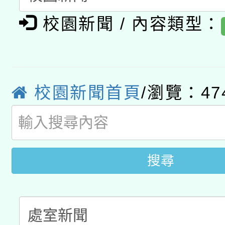
有關大陸委員會函釋公
pilot」
校園新聞 / 內容類型：
轉知經濟部水利署委託
薪期間赴陸應申請許可
115年8月22日(星期六)
業技術研究院辦理「11
2026年桃園地景藝術
校園新聞首頁
/瀏覽：47
桃園市孔廟祈福系列活
用水績優單位及節水達
開 智慧啟航」
動」
搜尋