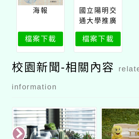
海報
國立陽明交
通大學推廣
教育中心辦
檔案下載
檔案下載
理「數學藝
術視覺化ai
創新力」暑
校園新聞-相關內容
relat
期課程公文
information