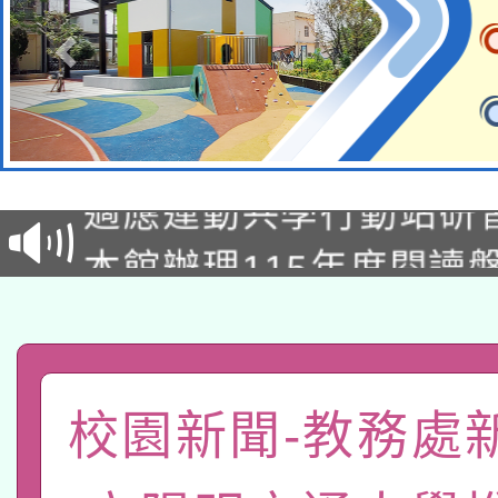
本校115學年度第2次
適應運動共學行動站研
招甄選結果公告(無人
本館辦理115年度閱讀
招)
科技賦能─人工智慧(AI
暨閱讀推動專業研習
A3數位素養講師名單
礎課程
「數位內容與教學軟體線
校園新聞-教務處
有關大陸委員會函釋公
pilot」