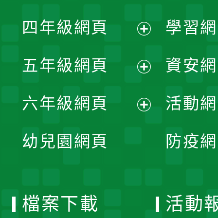
開
展
單
四年級網頁
學習網
選
開
展
單
五年級網頁
資安網
選
開
展
單
六年級網頁
活動網
選
開
展
單
幼兒園網頁
防疫網
選
開
單
選
檔案下載
活動
單