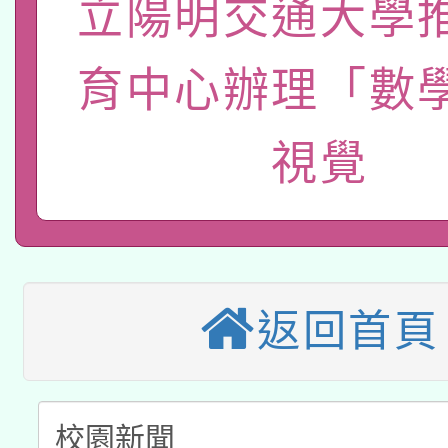
立陽明交通大學
轉知經濟部水利署委託
薪期間赴陸應申請許可
115年8月22日(星期六)
育中心辦理「數
業技術研究院辦理「11
2026年桃園地景藝術
桃園市孔廟祈福系列活
用水績優單位及節水達
視覺
本校115學年度第2次
開 智慧啟航」
動」
適應運動共學行動站研
招甄選結果公告(無人
本館辦理115年度閱讀
招)
返回首頁
科技賦能─人工智慧(AI
暨閱讀推動專業研習
A3數位素養講師名單
礎課程
「數位內容與教學軟體線